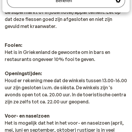
Beheren
drinken. Wij adviseren je om flessen water te kopen in
de supermarkt of in jouw hotel/appartement. Let op
dat deze flessen goed zijn afgesloten en niet zijn
gevuld met kraanwater.
Fooien:
Het is in Griekenland de gewoonte om in bars en
restaurants ongeveer 10% fooi te geven.
Openingstijden:
Houd er rekening mee dat de winkels tussen 13.00-16.00
uur zijn gesloten i.v.m. de siësta. De winkels zijn 's
avonds open tot ca. 20.00 uur. In de toeristische centra
zijn ze zelfs tot ca. 22.00 uur geopend.
Voor- en naseizoen
Het is mogelijk dat het in het voor- en naseizoen (april,
mei, juni en september, oktober) rustiger is in veel