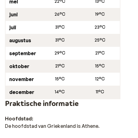
mei
22°C
13°C
juni
26°C
19°C
juli
31°C
23°C
augustus
31°C
25°C
september
29°C
21°C
oktober
21°C
15°C
november
15°C
12°C
december
14°C
11°C
Praktische informatie
Hoofdstad:
De hoofdstad van Griekenland is Athene.