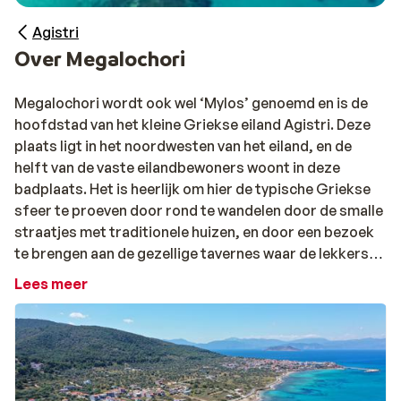
Agistri
Over Megalochori
Megalochori wordt ook wel ‘Mylos’ genoemd en is de
hoofdstad van het kleine Griekse eiland Agistri. Deze
plaats ligt in het noordwesten van het eiland, en de
helft van de vaste eilandbewoners woont in deze
badplaats. Het is heerlijk om hier de typische Griekse
sfeer te proeven door rond te wandelen door de smalle
straatjes met traditionele huizen, en door een bezoek
te brengen aan de gezellige tavernes waar de lekkerste
gerechten worden geserveerd. Op het prachtige
Lees meer
strand ligt zowel zand als kiezels en je kunt er heerlijk
zwemmen in het kristalheldere zeewater.