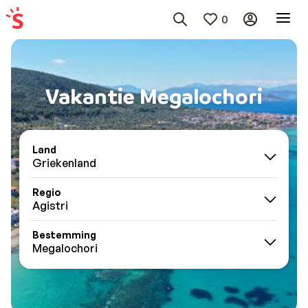
0
Vakantie Megalochori
Land
Griekenland
Regio
Agistri
Bestemming
Megalochori