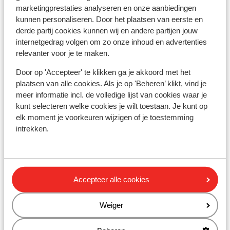
Alarmnummer:
marketingprestaties analyseren en onze aanbiedingen
Het alarmnummer in Griekenland voor de politie is 100.
kunnen personaliseren. Door het plaatsen van eerste en
Wanneer je een ambulance nodig hebt, dan dien je 166 te
derde partij cookies kunnen wij en andere partijen jouw
bellen. Let op, deze alarmnummers mag je alleen
internetgedrag volgen om zo onze inhoud en advertenties
gebruiken bij noodgevallen.
relevanter voor je te maken.
Door op 'Accepteer' te klikken ga je akkoord met het
Eten & drinken:
plaatsen van alle cookies. Als je op 'Beheren’ klikt, vind je
Houd je van lekker eten? In Griekenland ben je aan het
meer informatie incl. de volledige lijst van cookies waar je
kunt selecteren welke cookies je wilt toestaan. Je kunt op
juiste adres. De Griekse keuken is divers. In de Griekse
elk moment je voorkeuren wijzigen of je toestemming
restaurants vind je zowel vlees- als visgerechten, maar
intrekken.
ook smaakvolle vegetarische gerechten. Denk maar
aan Gyros, Mousaka, Calamaris en Tzatziki. Trek in wat
anders? Ook dit is mogelijk. In de toeristische plaatsen
tref je een grote hoeveelheid aan van restaurants met
Accepteer alle cookies
de internationale keuken.
Weiger
Het water in Griekenland is anders dan je in Nederland
gewend bent. Het wordt afgeraden om kraanwater te