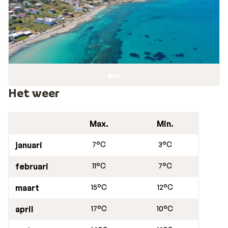
Het weer
Max.
Min.
januari
7°C
3°C
februari
11°C
7°C
maart
15°C
12°C
april
17°C
10°C