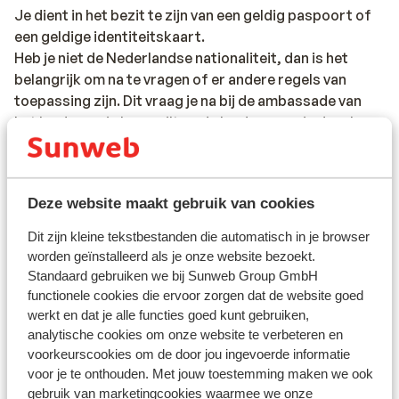
Je dient in het bezit te zijn van een geldig paspoort of
een geldige identiteitskaart.
Heb je niet de Nederlandse nationaliteit, dan is het
belangrijk om na te vragen of er andere regels van
toepassing zijn. Dit vraag je na bij de ambassade van
het land waar je heen wilt en de landen waar je doorheen
reist.
Het reizen met de juiste documenten is jouw eigen
verantwoordelijkheid. Sunweb kan hiervoor niet
Deze website maakt gebruik van cookies
aansprakelijk worden gesteld.
Dit zijn kleine tekstbestanden die automatisch in je browser
worden geïnstalleerd als je onze website bezoekt.
Standaard gebruiken we bij Sunweb Group GmbH
Vaccinatie:
functionele cookies die ervoor zorgen dat de website goed
Voor actuele informatie betreffende vaccinaties en
werkt en dat je alle functies goed kunt gebruiken,
andere gegevens over gezondheid en reizen vind je op
analytische cookies om onze website te verbeteren en
de site van LCR: https://www.lcr.nl/.
voorkeurscookies om de door jou ingevoerde informatie
voor je te onthouden. Met jouw toestemming maken we ook
gebruik van marketingcookies waarmee we onze