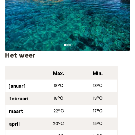
Het weer
Max.
Min.
januari
18°C
13°C
februari
18°C
13°C
maart
22°C
17°C
april
20°C
15°C