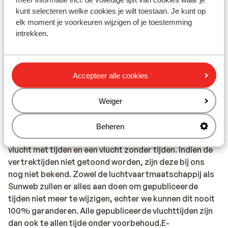
(afhankelijk van vertrektijden veerboot). Het kan
kunt selecteren welke cookies je wilt toestaan. Je kunt op
voorkomen dat je een tijdje op de ferry moet wachten.
elk moment je voorkeuren wijzigen of je toestemming
Een bus zal je dan in Kamari op Santorini afzetten zodat
intrekken.
je ook dit eiland een klein stukje kan ontdekken. Ter
plaatse zul je jouw precieze reisschema ontvangen. Alle
transfers zijn daarom te allen tijde onder voorbehoud.
VluchtschemaIn het geval dat wij van de
Accepteer alle cookies
luchtvaartmaatschappij vernemen dat een vlucht naar
alle waarschijnlijkheid niet meer zal wijzigen, tonen wij
Weiger
de vluchttijden op de site tijdens het maken van een
boeking. In veel gevallen krijg je tijdens het boeken de
Beheren
keuze uit verschillende vluchttijden of tussen een
vlucht met tijden en een vlucht zonder tijden. Indien de
vertrektijden niet getoond worden, zijn deze bij ons
nog niet bekend. Zowel de luchtvaartmaatschappij als
Sunweb zullen er alles aan doen om gepubliceerde
tijden niet meer te wijzigen, echter we kunnen dit nooit
100% garanderen. Alle gepubliceerde vluchttijden zijn
dan ook te allen tijde onder voorbehoud.E-