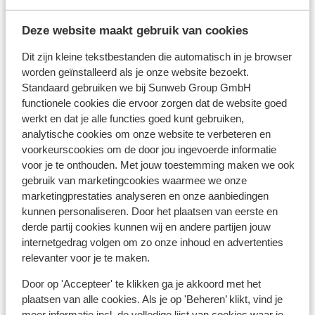
Deze website maakt gebruik van cookies
Dit zijn kleine tekstbestanden die automatisch in je browser
worden geïnstalleerd als je onze website bezoekt.
Standaard gebruiken we bij Sunweb Group GmbH
Antiparos Kastro
functionele cookies die ervoor zorgen dat de website goed
Vluchtinformatie
werkt en dat je alle functies goed kunt gebruiken,
analytische cookies om onze website te verbeteren en
voorkeurscookies om de door jou ingevoerde informatie
Je vliegt met Transavia van Amsterdam naar Santorini.
voor je te onthouden. Met jouw toestemming maken we ook
Deze vlucht duurt ongeveer 3 uur en 30 minuten. Bij
gebruik van marketingcookies waarmee we onze
aankomst op het vliegveld word je opgewacht door de
marketingprestaties analyseren en onze aanbiedingen
reisleiding of plaatselijke vertegenwoordiging van
kunnen personaliseren. Door het plaatsen van eerste en
Sunweb.VertrekdagenDe vluchten naar Santorini
derde partij cookies kunnen wij en andere partijen jouw
vertrekken op dinsdag en vrijdag.
internetgedrag volgen om zo onze inhoud en advertenties
relevanter voor je te maken.
De transferDe transfer is inclusief indien je ook de
Door op 'Accepteer' te klikken ga je akkoord met het
accommodatie bij Sunweb geboekt hebt. De transfer
plaatsen van alle cookies. Als je op 'Beheren’ klikt, vind je
naar Antiparos duurt ongeveer 240 minuten in totaal
meer informatie incl. de volledige lijst van cookies waar je