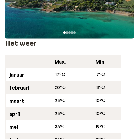
gemakkelijk aan te reizen. Of je nu wilt ontspannen of
juist een culturele trip over het Griekse vasteland wilt
maken, vanuit Vravrona kun je letterlijk alle kanten op.
Het weer
Max.
Min.
januari
17°C
7°C
februari
20°C
8°C
maart
25°C
10°C
april
25°C
10°C
mei
36°C
19°C