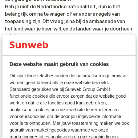
Heb je niet de Nederlandse nationaliteit, dan is het
belangrijk om na te vragen of er andere regels van
toepassing zijn. Dit vraag je na bij de ambassade van
het land waar je heen wilt en de landen waar je doorheen
reist.
Het reizen met de juiste documenten is jouw eigen
verantwoordelijkheid. Sunweb kan hiervoor niet
aansprakelijk worden gesteld.
Deze website maakt gebruik van cookies
Dit zijn kleine tekstbestanden die automatisch in je browser
Vaccinatie:
worden geïnstalleerd als je onze website bezoekt.
Standaard gebruiken we bij Sunweb Group GmbH
Voor actuele informatie betreffende vaccinaties en
functionele cookies die ervoor zorgen dat de website goed
andere gegevens over gezondheid en reizen vind je op
werkt en dat je alle functies goed kunt gebruiken,
de site van LCR: https://www.lcr.nl/.
analytische cookies om onze website te verbeteren en
voorkeurscookies om de door jou ingevoerde informatie
voor je te onthouden. Met jouw toestemming maken we ook
Alarmnummer:
gebruik van marketingcookies waarmee we onze
Het alarmnummer in Griekenland voor de politie is 100.
marketingprestaties analyseren en onze aanbiedingen