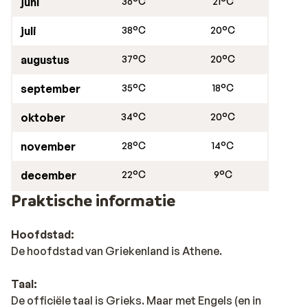
juni
36°C
21°C
juli
38°C
20°C
augustus
37°C
20°C
september
35°C
18°C
oktober
34°C
20°C
november
28°C
14°C
december
22°C
9°C
Praktische informatie
Hoofdstad:
De hoofdstad van Griekenland is Athene.
Taal:
De officiële taal is Grieks. Maar met Engels (en in