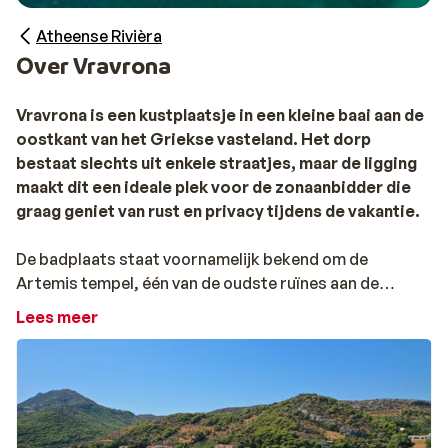
Atheense Rivièra
Over Vravrona
Vravrona is een kustplaatsje in een kleine baai aan de
oostkant van het Griekse vasteland. Het dorp
bestaat slechts uit enkele straatjes, maar de ligging
maakt dit een ideale plek voor de zonaanbidder die
graag geniet van rust en privacy tijdens de vakantie.
De badplaats staat voornamelijk bekend om de
Artemis tempel, één van de oudste ruïnes aan de
Atheense Rivièra. Ook het archeologisch museum in
Lees meer
Vravrona is het bezoeken meer dan waard, wanneer je
meer wilt leren over de Griekse geschiedenis van deze
omgeving. Wil je een uitstapje maken naar de veelzijdige
stad Athene? Geen probleem! De Griekse hoofdstad
ligt op zo'n 40 kilometer van Vravrona en is dus