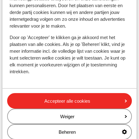
Wanneer je een ambulance nodig hebt, dan dien je 166 te
kunnen personaliseren. Door het plaatsen van eerste en
bellen. Let op, deze alarmnummers mag je alleen
derde partij cookies kunnen wij en andere partijen jouw
gebruiken bij noodgevallen.
internetgedrag volgen om zo onze inhoud en advertenties
relevanter voor je te maken.
Eten & drinken:
Door op 'Accepteer' te klikken ga je akkoord met het
Houd je van lekker eten? In Griekenland ben je aan het
plaatsen van alle cookies. Als je op 'Beheren’ klikt, vind je
juiste adres. De Griekse keuken is divers. In de Griekse
meer informatie incl. de volledige lijst van cookies waar je
kunt selecteren welke cookies je wilt toestaan. Je kunt op
restaurants vind je zowel vlees- als visgerechten, maar
elk moment je voorkeuren wijzigen of je toestemming
ook smaakvolle vegetarische gerechten. Denk maar
intrekken.
aan Gyros, Mousaka, Calamaris en Tzatziki. Trek in wat
anders? Ook dit is mogelijk. In de toeristische plaatsen
tref je een grote hoeveelheid aan van restaurants met
de internationale keuken.
Accepteer alle cookies
Het water in Griekenland is anders dan je in Nederland
Weiger
gewend bent. Het wordt afgeraden om kraanwater te
drinken. Wij adviseren je om flessen water te kopen in
Beheren
de supermarkt of in jouw hotel/appartement. Let op