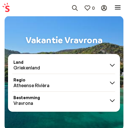
0
Vakantie Vravrona
Land
Griekenland
Regio
Atheense Rivièra
Bestemming
Vravrona