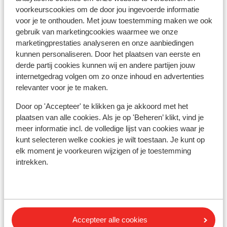
voorkeurscookies om de door jou ingevoerde informatie
voor je te onthouden. Met jouw toestemming maken we ook
Alarmnummer:
gebruik van marketingcookies waarmee we onze
Het alarmnummer in Griekenland voor de politie is 100.
marketingprestaties analyseren en onze aanbiedingen
Wanneer je een ambulance nodig hebt, dan dien je 166 te
kunnen personaliseren. Door het plaatsen van eerste en
bellen. Let op, deze alarmnummers mag je alleen
derde partij cookies kunnen wij en andere partijen jouw
gebruiken bij noodgevallen.
internetgedrag volgen om zo onze inhoud en advertenties
relevanter voor je te maken.
Door op 'Accepteer' te klikken ga je akkoord met het
Eten & drinken:
plaatsen van alle cookies. Als je op 'Beheren’ klikt, vind je
Houd je van lekker eten? In Griekenland ben je aan het
meer informatie incl. de volledige lijst van cookies waar je
juiste adres. De Griekse keuken is divers. In de Griekse
kunt selecteren welke cookies je wilt toestaan. Je kunt op
restaurants vind je zowel vlees- als visgerechten, maar
elk moment je voorkeuren wijzigen of je toestemming
ook smaakvolle vegetarische gerechten. Denk maar
intrekken.
aan Gyros, Mousaka, Calamaris en Tzatziki. Trek in wat
anders? Ook dit is mogelijk. In de toeristische plaatsen
tref je een grote hoeveelheid aan van restaurants met
de internationale keuken.
Accepteer alle cookies