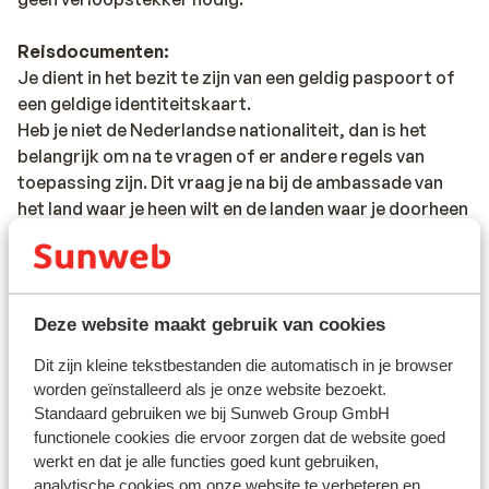
Reisdocumenten:
Je dient in het bezit te zijn van een geldig paspoort of
een geldige identiteitskaart.
Heb je niet de Nederlandse nationaliteit, dan is het
belangrijk om na te vragen of er andere regels van
toepassing zijn. Dit vraag je na bij de ambassade van
het land waar je heen wilt en de landen waar je doorheen
reist.
Het reizen met de juiste documenten is jouw eigen
verantwoordelijkheid. Sunweb kan hiervoor niet
Deze website maakt gebruik van cookies
aansprakelijk worden gesteld.
Dit zijn kleine tekstbestanden die automatisch in je browser
worden geïnstalleerd als je onze website bezoekt.
Vaccinatie:
Standaard gebruiken we bij Sunweb Group GmbH
Voor actuele informatie betreffende vaccinaties en
functionele cookies die ervoor zorgen dat de website goed
andere gegevens over gezondheid en reizen vind je op
werkt en dat je alle functies goed kunt gebruiken,
de site van LCR: https://www.lcr.nl/.
analytische cookies om onze website te verbeteren en