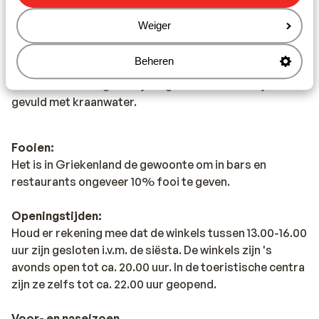
Het water in Griekenland is anders dan je in Nederland
Weiger
gewend bent. Het wordt afgeraden om kraanwater te
drinken. Wij adviseren je om flessen water te kopen in
Beheren
de supermarkt of in jouw hotel/appartement. Let op
dat deze flessen goed zijn afgesloten en niet zijn
gevuld met kraanwater.
Fooien:
Het is in Griekenland de gewoonte om in bars en
restaurants ongeveer 10% fooi te geven.
Openingstijden:
Houd er rekening mee dat de winkels tussen 13.00-16.00
uur zijn gesloten i.v.m. de siësta. De winkels zijn 's
avonds open tot ca. 20.00 uur. In de toeristische centra
zijn ze zelfs tot ca. 22.00 uur geopend.
Voor- en naseizoen