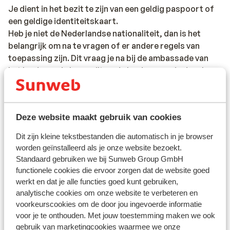
Je dient in het bezit te zijn van een geldig paspoort of
een geldige identiteitskaart.
Heb je niet de Nederlandse nationaliteit, dan is het
belangrijk om na te vragen of er andere regels van
toepassing zijn. Dit vraag je na bij de ambassade van
het land waar je heen wilt en de landen waar je doorheen
reist.
Het reizen met de juiste documenten is jouw eigen
verantwoordelijkheid. Sunweb kan hiervoor niet
Deze website maakt gebruik van cookies
aansprakelijk worden gesteld.
Dit zijn kleine tekstbestanden die automatisch in je browser
worden geïnstalleerd als je onze website bezoekt.
Standaard gebruiken we bij Sunweb Group GmbH
Vaccinatie:
functionele cookies die ervoor zorgen dat de website goed
Voor actuele informatie betreffende vaccinaties en
werkt en dat je alle functies goed kunt gebruiken,
andere gegevens over gezondheid en reizen vind je op
analytische cookies om onze website te verbeteren en
de site van LCR: https://www.lcr.nl/.
voorkeurscookies om de door jou ingevoerde informatie
voor je te onthouden. Met jouw toestemming maken we ook
gebruik van marketingcookies waarmee we onze