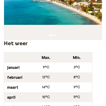
Het weer
Max.
Min.
januari
9°C
3°C
februari
12°C
8°C
maart
14°C
9°C
april
15°C
11°C