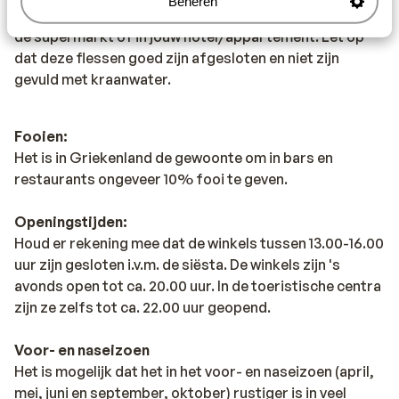
Beheren
drinken. Wij adviseren je om flessen water te kopen in
de supermarkt of in jouw hotel/appartement. Let op
dat deze flessen goed zijn afgesloten en niet zijn
gevuld met kraanwater.
Fooien:
Het is in Griekenland de gewoonte om in bars en
restaurants ongeveer 10% fooi te geven.
Openingstijden:
Houd er rekening mee dat de winkels tussen 13.00-16.00
uur zijn gesloten i.v.m. de siësta. De winkels zijn 's
avonds open tot ca. 20.00 uur. In de toeristische centra
zijn ze zelfs tot ca. 22.00 uur geopend.
Voor- en naseizoen
Het is mogelijk dat het in het voor- en naseizoen (april,
mei, juni en september, oktober) rustiger is in veel