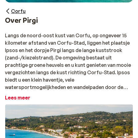
Corfu
Over Pirgi
Langs de noord-oost kust van Corfu, op ongeveer 15
kilometer afstand van Corfu-Stad, liggen het plaatsje
Ipsos en het dorpje Pirgi langs de lange kuststrook
(zand-/kiezelstrand). De omgeving bestaat uit
prachtige groene heuvels en u kunt genieten van mooie
vergezichten langs de kust richting Corfu-Stad. Ipsos
biedt u een klein haventje, vele
watersportmogelijkheden en wandelpaden door de
olijfboomgaarden in de heuvels achter de badplaats. 's
Lees meer
Avonds zijn er de tavernes voor een authentieke
Griekse maaltijd of een heerlijk drankje. Elk uur rijdt er
een bus naar Corfu-Stad.