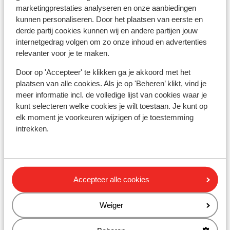
Alarmnummer:
marketingprestaties analyseren en onze aanbiedingen
Het alarmnummer in Griekenland voor de politie is 100.
kunnen personaliseren. Door het plaatsen van eerste en
Wanneer je een ambulance nodig hebt, dan dien je 166 te
derde partij cookies kunnen wij en andere partijen jouw
bellen. Let op, deze alarmnummers mag je alleen
internetgedrag volgen om zo onze inhoud en advertenties
gebruiken bij noodgevallen.
relevanter voor je te maken.
Door op 'Accepteer' te klikken ga je akkoord met het
Eten & drinken:
plaatsen van alle cookies. Als je op 'Beheren’ klikt, vind je
Houd je van lekker eten? In Griekenland ben je aan het
meer informatie incl. de volledige lijst van cookies waar je
kunt selecteren welke cookies je wilt toestaan. Je kunt op
juiste adres. De Griekse keuken is divers. In de Griekse
elk moment je voorkeuren wijzigen of je toestemming
restaurants vind je zowel vlees- als visgerechten, maar
intrekken.
ook smaakvolle vegetarische gerechten. Denk maar
aan Gyros, Mousaka, Calamaris en Tzatziki. Trek in wat
anders? Ook dit is mogelijk. In de toeristische plaatsen
tref je een grote hoeveelheid aan van restaurants met
Accepteer alle cookies
de internationale keuken.
Weiger
Het water in Griekenland is anders dan je in Nederland
gewend bent. Het wordt afgeraden om kraanwater te