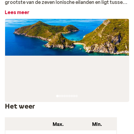
grootste van de zeven Ionische eilanden en ligt tussen
het vasteland van
Griekenland
, Albanië en de hak van
Lees meer
Italië
. De azuurblauwe zee, romantische baaien, het
bergachtige landschap en de beboste heuvels maken
deze bestemming tot een favoriet van vele
vakantiegangers. Ook geniet je op Corfu van
schilderachtige, authentieke dorpjes waar nog steeds
een typisch Griekse sfeer hangt. De hoofdstad
Corfu-
Stad
kenmerkt zich juist door de prachtige
Venetiaanse invloeden waardoor de stad op de
werelderfgoedlijst van UNESCO staat. Slenteren langs
de leuke boulevard, lokale winkeltjes bewonderen en
genieten van de overheerlijke traditionele
Griekse
keuken
maken je vakantie compleet. Ontdek snel nog
meer redenen waarom Corfu zeker op je bucketlist
Het weer
moet.
Reizen naar Corfu: perfecte combinatie van
strand en actie
Max.
Min.