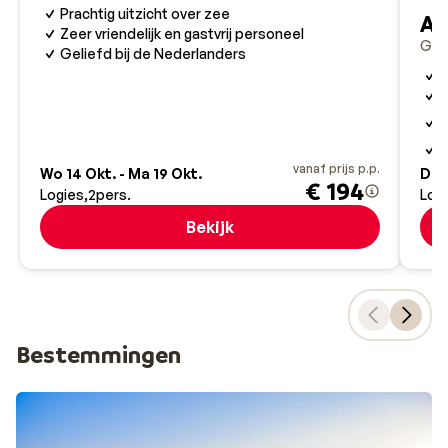
boottocht en bewonder het Griekse Corfu vanaf het
Prachtig uitzicht over zee
Ap
water. Wat ga jij als eerste doen als je op Corfu bent?
Zeer vriendelijk en gastvrij personeel
Gou
Geliefd bij de Nederlanders
O
K
T
c
Z
vanaf prijs p.p.
Wo 14 Okt. - Ma 19 Okt.
Do 1
€ 194
Logies
2
pers.
Log
Bekijk
Bestemmingen