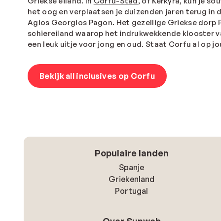
Griekse eiland. In
Corfu-Stad
, of Kerkyra, kun je s
het oog en verplaatsen je duizenden jaren terug in 
Agios Georgios Pagon. Het gezellige Griekse dorp 
schiereiland waarop het indrukwekkende klooster va
een leuk uitje voor jong en oud. Staat Corfu al op j
Bekijk all inclusives op Corfu
Populaire landen
Spanje
Griekenland
Portugal
Over Sunweb