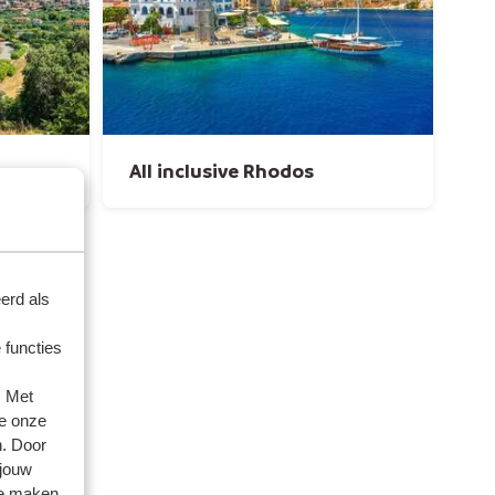
All inclusive Rhodos
erd als
 functies
. Met
e onze
n. Door
 jouw
te maken.