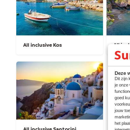
All inclusive Kos
All inc
Deze w
Dit zijn
je onze
function
goed ku
voorkeu
jouw to
marketi
het plaa
All inclusive Santorini
internet