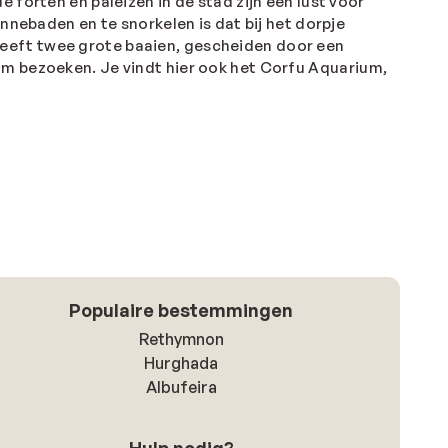
e forten en paleizen in de stad zijn een lust voor
nnebaden en te snorkelen is dat bij het dorpje
heeft twee grote baaien, gescheiden door een
um bezoeken. Je vindt hier ook het Corfu Aquarium,
Populaire bestemmingen
Rethymnon
Hurghada
Albufeira
Hulp nodig?