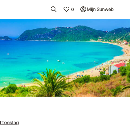
0
Mijn Sunweb
ftoeslag