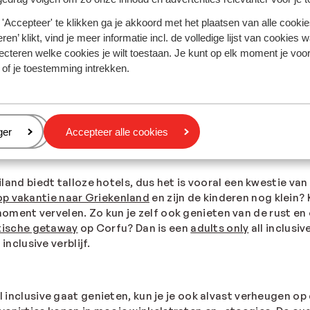
'Accepteer' te klikken ga je akkoord met het plaatsen van alle cookies
ren’ klikt, vind je meer informatie incl. de volledige lijst van cookies w
ecteren welke cookies je wilt toestaan. Je kunt op elk moment je voo
 of je toestemming intrekken.
eren
ger
Accepteer alle cookies
: hotels zat!
eiland biedt talloze hotels, dus het is vooral een kwestie van
op vakantie naar Griekenland
en zijn de kinderen nog klein? 
ment vervelen. Zo kun je zelf ook genieten van de rust en o
ische getaway
op Corfu? Dan is een
adults only
all inclusi
 inclusive verblijf.
ll inclusive gaat genieten, kun je je ook alvast verheugen 