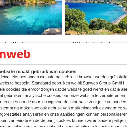
lusive Kreta
All inclusive Lesbos
ebsite maakt gebruik van cookies
 kleine tekstbestanden die automatisch in je browser worden geïnstalle
 website bezoekt. Standaard gebruiken we bij Sunweb Group GmbH
ele cookies die ervoor zorgen dat de website goed werkt en dat je alle
nt gebruiken, analytische cookies om onze website te verbeteren en
rscookies om de door jou ingevoerde informatie voor je te onthouden
estemming maken we ook gebruik van marketingcookies waarmee w
ngprestaties analyseren en onze aanbiedingen kunnen personalisere
tsen van eerste en derde partij cookies kunnen wij en andere partijen
gedrag volgen om zo onze inhoud en advertenties relevanter voor je 