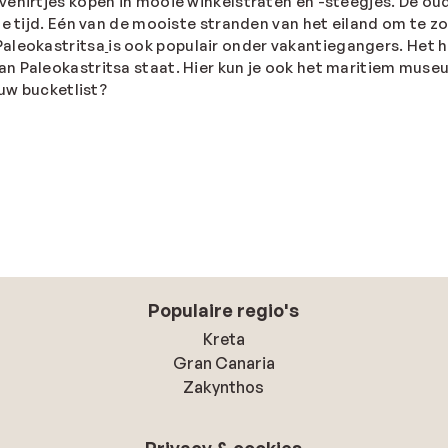
ouvenirtjes kopen in mooie winkelstraten en -steegjes. De oud
de tijd. Eén van de mooiste stranden van het eiland om te zo
Paleokastritsa
is ook populair onder vakantiegangers. Het 
n Paleokastritsa staat. Hier kun je ook het maritiem muse
ouw bucketlist?
Populaire regio's
Kreta
Gran Canaria
Zakynthos
Privacy & cookies