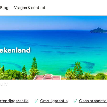
Blog
Vragen & contact
riekenland
Corfu
teprijsgarantie
Omruilgarantie
Geen brandsto