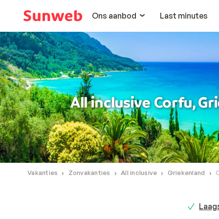
Ons aanbod
Last minutes
All inclusive Corfu, G
Vakanties
Zonvakanties
All inclusive
Griekenland
Laags