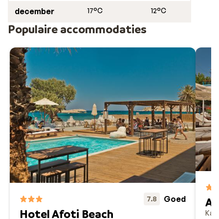
december
17°C
12°C
Populaire accommodaties
Goed
7.8
Ap
Hotel Afoti Beach
Kar