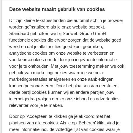
een geldige identiteitskaart.
Deze website maakt gebruik van cookies
Heb je niet de Nederlandse nationaliteit, dan is het
belangrijk om na te vragen of er andere regels van
Dit zijn kleine tekstbestanden die automatisch in je browser
toepassing zijn. Dit vraag je na bij de ambassade van
worden geïnstalleerd als je onze website bezoekt.
het land waar je heen wilt en de landen waar je doorheen
Standaard gebruiken we bij Sunweb Group GmbH
reist.
functionele cookies die ervoor zorgen dat de website goed
werkt en dat je alle functies goed kunt gebruiken,
Het reizen met de juiste documenten is jouw eigen
analytische cookies om onze website te verbeteren en
verantwoordelijkheid. Sunweb kan hiervoor niet
voorkeurscookies om de door jou ingevoerde informatie
aansprakelijk worden gesteld.
voor je te onthouden. Met jouw toestemming maken we ook
gebruik van marketingcookies waarmee we onze
marketingprestaties analyseren en onze aanbiedingen
Vaccinatie:
kunnen personaliseren. Door het plaatsen van eerste en
Voor actuele informatie betreffende vaccinaties en
derde partij cookies kunnen wij en andere partijen jouw
andere gegevens over gezondheid en reizen vind je op
internetgedrag volgen om zo onze inhoud en advertenties
relevanter voor je te maken.
de site van LCR: https://www.lcr.nl/.
Door op 'Accepteer' te klikken ga je akkoord met het
plaatsen van alle cookies. Als je op 'Beheren’ klikt, vind je
Alarmnummer:
meer informatie incl. de volledige lijst van cookies waar je
Het alarmnummer in Griekenland voor de politie is 100.