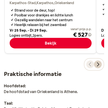
Karpathos-Stad
Karpathos
Griekenland
D
S
Strand voor de deur, top!
K
Poolbar voor drankjes en lichte lunch
Gezellig wandelen naar het centrum
Heerlijk relaxen bij het zwembad
vanaf prijs p.p.
Vr 25 Sep. - Di 29 Sep.
Di 1
€ 527
Logies ontbijt
2
pers.
Log
Bekijk
Praktische informatie
Hoofdstad:
De hoofdstad van Griekenland is Athene.
Taal: