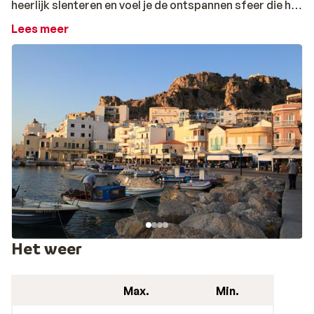
heerlijk slenteren en voel je de ontspannen sfeer die het
eiland uitstraalt. Ga je een dag op ontdekkingstocht,
Lees meer
dan mogen de plaatsjes Olympos, Mesochori, Othos en
Voloda beslist niet ontbreken op uw lijstje!
Het weer
Max.
Min.