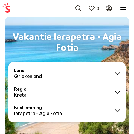
0
Vakantie Ierapetra - Agia
Fotia
Land
Griekenland
Regio
Kreta
Bestemming
Ierapetra - Agia Fotia