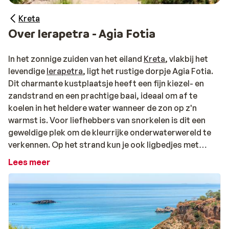
Kreta
Over Ierapetra - Agia Fotia
In het zonnige zuiden van het eiland
Kreta
, vlakbij het
levendige
Ierapetra
, ligt het rustige dorpje Agia Fotia.
Dit charmante kustplaatsje heeft een fijn kiezel- en
zandstrand en een prachtige baai, ideaal om af te
koelen in het heldere water wanneer de zon op z'n
warmst is. Voor liefhebbers van snorkelen is dit een
geweldige plek om de kleurrijke onderwaterwereld te
verkennen. Op het strand kun je ook ligbedjes met
parasols huren, perfect voor een ontspannen dag. Hier
Lees meer
ontsnap je aan de drukte en geniet je van een
onbezorgde vakantie aan de zuidkust van Kreta.