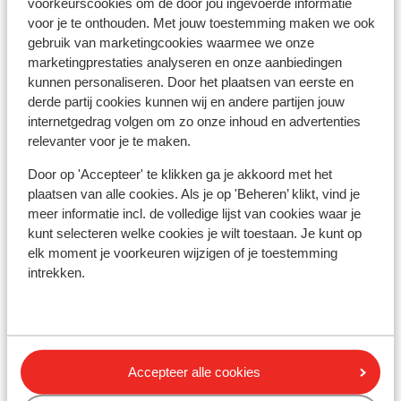
voorkeurscookies om de door jou ingevoerde informatie
Het alarmnummer in Griekenland voor de politie is 100.
voor je te onthouden. Met jouw toestemming maken we ook
Wanneer je een ambulance nodig hebt, dan dien je 166 te
gebruik van marketingcookies waarmee we onze
bellen. Let op, deze alarmnummers mag je alleen
marketingprestaties analyseren en onze aanbiedingen
gebruiken bij noodgevallen.
kunnen personaliseren. Door het plaatsen van eerste en
derde partij cookies kunnen wij en andere partijen jouw
internetgedrag volgen om zo onze inhoud en advertenties
Eten & drinken:
relevanter voor je te maken.
Houd je van lekker eten? In Griekenland ben je aan het
Door op 'Accepteer' te klikken ga je akkoord met het
juiste adres. De Griekse keuken is divers. In de Griekse
plaatsen van alle cookies. Als je op 'Beheren’ klikt, vind je
restaurants vind je zowel vlees- als visgerechten, maar
meer informatie incl. de volledige lijst van cookies waar je
ook smaakvolle vegetarische gerechten. Denk maar
kunt selecteren welke cookies je wilt toestaan. Je kunt op
aan Gyros, Mousaka, Calamaris en Tzatziki. Trek in wat
elk moment je voorkeuren wijzigen of je toestemming
anders? Ook dit is mogelijk. In de toeristische plaatsen
intrekken.
tref je een grote hoeveelheid aan van restaurants met
de internationale keuken.
Het water in Griekenland is anders dan je in Nederland
Accepteer alle cookies
gewend bent. Het wordt afgeraden om kraanwater te