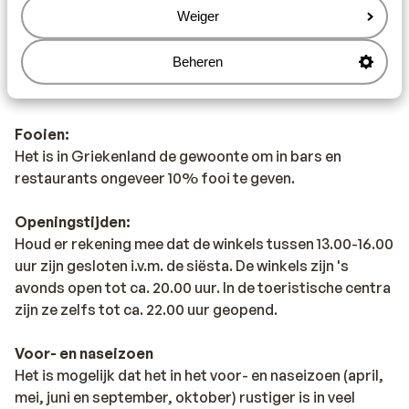
drinken. Wij adviseren je om flessen water te kopen in
Weiger
de supermarkt of in jouw hotel/appartement. Let op
dat deze flessen goed zijn afgesloten en niet zijn
Beheren
gevuld met kraanwater.
Fooien:
Het is in Griekenland de gewoonte om in bars en
restaurants ongeveer 10% fooi te geven.
Openingstijden:
Houd er rekening mee dat de winkels tussen 13.00-16.00
uur zijn gesloten i.v.m. de siësta. De winkels zijn 's
avonds open tot ca. 20.00 uur. In de toeristische centra
zijn ze zelfs tot ca. 22.00 uur geopend.
Voor- en naseizoen
Het is mogelijk dat het in het voor- en naseizoen (april,
mei, juni en september, oktober) rustiger is in veel