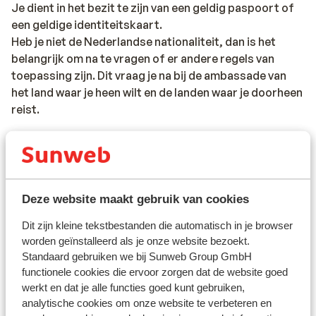
Je dient in het bezit te zijn van een geldig paspoort of
een geldige identiteitskaart.
Heb je niet de Nederlandse nationaliteit, dan is het
belangrijk om na te vragen of er andere regels van
toepassing zijn. Dit vraag je na bij de ambassade van
het land waar je heen wilt en de landen waar je doorheen
reist.
Het reizen met de juiste documenten is jouw eigen
verantwoordelijkheid. Sunweb kan hiervoor niet
aansprakelijk worden gesteld.
Deze website maakt gebruik van cookies
Vaccinatie:
Dit zijn kleine tekstbestanden die automatisch in je browser
Voor actuele informatie betreffende vaccinaties en
worden geïnstalleerd als je onze website bezoekt.
andere gegevens over gezondheid en reizen vind je op
Standaard gebruiken we bij Sunweb Group GmbH
de site van LCR: https://www.lcr.nl/.
functionele cookies die ervoor zorgen dat de website goed
werkt en dat je alle functies goed kunt gebruiken,
analytische cookies om onze website te verbeteren en
Alarmnummer: