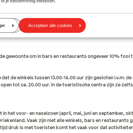
 of je toestemming intrekken.
land is anders dan je in Nederland gewend bent. Het wordt 
. Wij adviseren je om flessen water te kopen in de supermark
t op dat deze flessen goed zijn afgesloten en niet zijn gev
eren
ger
Accepteer alle cookies
d de gewoonte om in bars en restaurants ongeveer 10% fooi t
dat de winkels tussen 13.00-16.00 uur zijn gesloten i.v.m. de 
 open tot ca. 20.00 uur. In de toeristische centra zijn ze zelfs
t in het voor- en naseizoen (april, mei, juni en september, ok
 Griekenland. Vaak zijn niet alle winkels, bars en restaurants
tijd druk is met toeristen komt het vaak voor dat activiteite