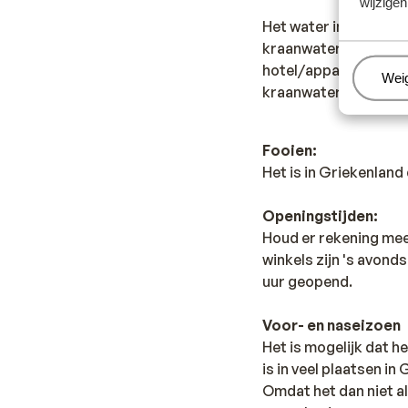
wijzigen
Het water in Grieken
kraanwater te drinken
hotel/appartement. Le
Beh
Wei
kraanwater.
Fooien:
Het is in Griekenlan
Openingstijden:
Houd er rekening mee 
winkels zijn 's avonds
uur geopend.
Voor- en naseizoen
Het is mogelijk dat he
is in veel plaatsen in
Omdat het dan niet al