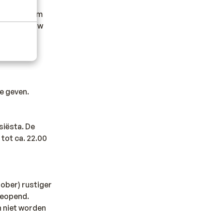
afgeraden om
t of in jouw
uld met
e geven.
siësta. De
 tot ca. 22.00
tober) rustiger
 geopend.
n niet worden