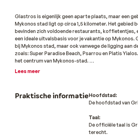
Glastros is eigenlijk geen aparte plaats, maar een g
Mykonos stad ligt op circa 1,5 kilometer. Het gebied
bevinden zich voldoende restaurants, koffietentjes, en 
een ideale uitvalsbasis voor je vakantie op Mykonos. 
bij Mykonos stad, maar ook vanwege de ligging aan de z
zoals: Super Paradise Beach, Psarrou en Platis Yialos
het centrum van Mykonos-stad.
Lees meer
TIP: Lounda Pikantiki Gonia. Hier worden de lekkerste
erg populair onder de Grieken zelf!
Praktische informatie
Hoofdstad:
De hoofdstad van Gri
Taal:
De officiële taal is 
terecht.