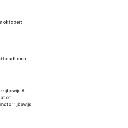
/m oktober:
nd houdt men
rrijbewijs A
at of
 motorrijbewijs