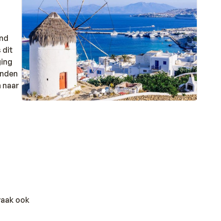
and
 dit
ging
anden
n naar
 is
 vaak ook