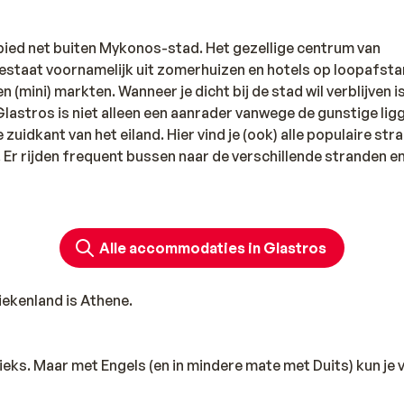
ebied net buiten Mykonos-stad. Het gezellige centrum van
 bestaat voornamelijk uit zomerhuizen en hotels op loopafst
(mini) markten. Wanneer je dicht bij de stad wil verblijven is
Glastros is niet alleen een aanrader vanwege de gunstige lig
uidkant van het eiland. Hier vind je (ook) alle populaire str
. Er rijden frequent bussen naar de verschillende stranden e
 traditionele Griekse gerechten geserveerd. Dit restaurantje
Alle accommodaties in Glastros
ekenland is Athene.
Grieks. Maar met Engels (en in mindere mate met Duits) kun je