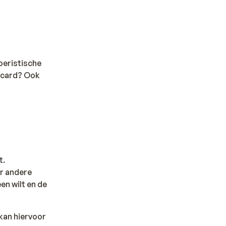
toeristische
t card? Ook
t.
er andere
en wilt en de
kan hiervoor