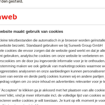
rden gesteld.
tie betreffende vaccinaties en andere gegevens over gezon
 LCR: https://www.lcr.nl/.
ebsite maakt gebruik van cookies
 kleine tekstbestanden die automatisch in je browser worden geïnstalle
 website bezoekt. Standaard gebruiken we bij Sunweb Group GmbH
riekenland voor de politie is 100. Wanneer je een ambulance
ele cookies die ervoor zorgen dat de website goed werkt en dat je alle
llen. Let op, deze alarmnummers mag je alleen gebruiken bij 
nt gebruiken, analytische cookies om onze website te verbeteren en
rscookies om de door jou ingevoerde informatie voor je te onthouden
estemming maken we ook gebruik van marketingcookies waarmee w
ngprestaties analyseren en onze aanbiedingen kunnen personalisere
en? In Griekenland ben je aan het juiste adres. De Griekse keu
tsen van eerste en derde partij cookies kunnen wij en andere partijen
ants vind je zowel vlees- als visgerechten, maar ook smaakv
gedrag volgen om zo onze inhoud en advertenties relevanter voor je 
en. Denk maar aan Gyros, Mousaka, Calamaris en Tzatziki. 
'Accepteer' te klikken ga je akkoord met het plaatsen van alle cookies
gelijk. In de toeristische plaatsen tref je een grote hoeveel
ren’ klikt, vind je meer informatie incl. de volledige lijst van cookies w
nternationale keuken.
ecteren welke cookies je wilt toestaan. Je kunt op elk moment je voo