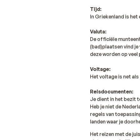
Tijd:
In Griekenland is het 
Valuta:
De officiële munteenhe
(bad)plaatsen vind je
deze worden op veel 
Voltage:
Het voltage is net al
Reisdocumenten:
Je dient in het bezit 
Heb je niet de Nederl
regels van toepassing 
landen waar je doorhe
Het reizen met de ju