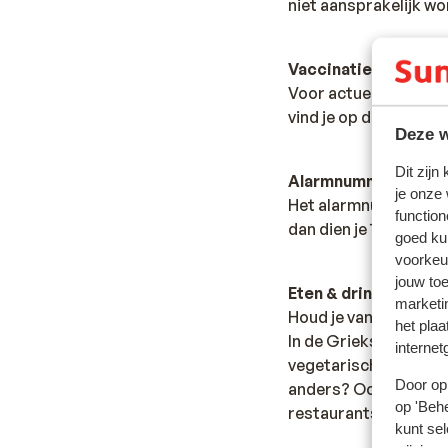
niet aansprakelijk wo
Vaccinatie:
Voor actuele informa
vind je op de site van
Deze w
Dit zijn
Alarmnummer:
je onze
Het alarmnummer in G
function
dan dien je 166 te be
goed ku
voorkeu
jouw to
Eten & drinken:
marketi
Houd je van lekker et
het plaa
In de Griekse restaur
internet
vegetarische gerecht
Door op 
anders? Ook dit is mo
op 'Behe
restaurants met de i
kunt sel