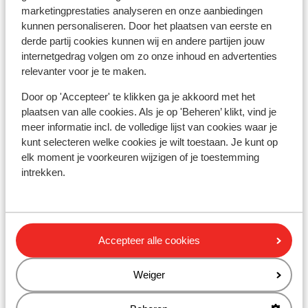
Alarmnummer:
marketingprestaties analyseren en onze aanbiedingen
Het alarmnummer in Griekenland voor de politie is 100.
kunnen personaliseren. Door het plaatsen van eerste en
Wanneer je een ambulance nodig hebt, dan dien je 166 te
derde partij cookies kunnen wij en andere partijen jouw
bellen. Let op, deze alarmnummers mag je alleen
internetgedrag volgen om zo onze inhoud en advertenties
gebruiken bij noodgevallen.
relevanter voor je te maken.
Door op 'Accepteer' te klikken ga je akkoord met het
Eten & drinken:
plaatsen van alle cookies. Als je op 'Beheren’ klikt, vind je
Houd je van lekker eten? In Griekenland ben je aan het
meer informatie incl. de volledige lijst van cookies waar je
kunt selecteren welke cookies je wilt toestaan. Je kunt op
juiste adres. De Griekse keuken is divers. In de Griekse
elk moment je voorkeuren wijzigen of je toestemming
restaurants vind je zowel vlees- als visgerechten, maar
intrekken.
ook smaakvolle vegetarische gerechten. Denk maar
aan Gyros, Mousaka, Calamaris en Tzatziki. Trek in wat
anders? Ook dit is mogelijk. In de toeristische plaatsen
tref je een grote hoeveelheid aan van restaurants met
Accepteer alle cookies
de internationale keuken.
Weiger
Het water in Griekenland is anders dan je in Nederland
gewend bent. Het wordt afgeraden om kraanwater te