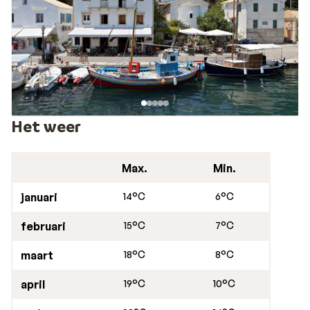
helemaal ontspannen te kunnen proosten op het begin
van een heerlijke vakantie.
Het weer
Max.
Min.
januari
14°C
6°C
februari
15°C
7°C
maart
18°C
8°C
april
19°C
10°C