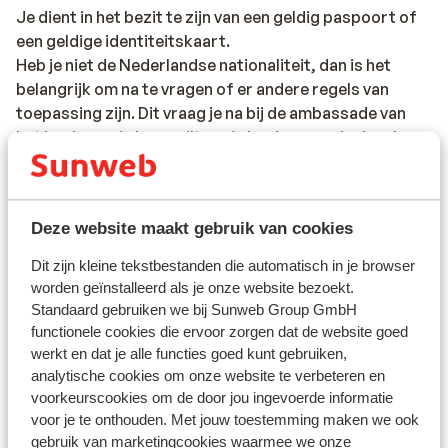
Je dient in het bezit te zijn van een geldig paspoort of
een geldige identiteitskaart.
Heb je niet de Nederlandse nationaliteit, dan is het
belangrijk om na te vragen of er andere regels van
toepassing zijn. Dit vraag je na bij de ambassade van
het land waar je heen wilt en de landen waar je doorheen
reist.
Het reizen met de juiste documenten is jouw eigen
verantwoordelijkheid. Sunweb kan hiervoor niet
Deze website maakt gebruik van cookies
aansprakelijk worden gesteld.
Dit zijn kleine tekstbestanden die automatisch in je browser
worden geïnstalleerd als je onze website bezoekt.
Standaard gebruiken we bij Sunweb Group GmbH
Vaccinatie:
functionele cookies die ervoor zorgen dat de website goed
Voor actuele informatie betreffende vaccinaties en
werkt en dat je alle functies goed kunt gebruiken,
andere gegevens over gezondheid en reizen vind je op
analytische cookies om onze website te verbeteren en
de site van LCR: https://www.lcr.nl/.
voorkeurscookies om de door jou ingevoerde informatie
voor je te onthouden. Met jouw toestemming maken we ook
gebruik van marketingcookies waarmee we onze