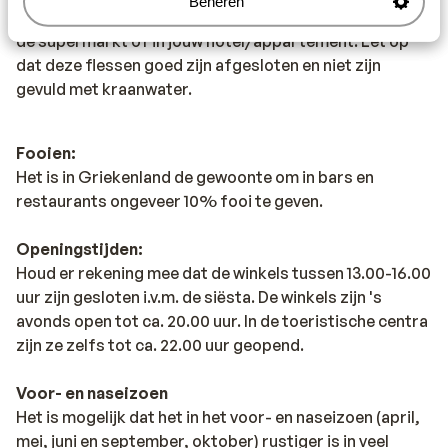
Beheren
drinken. Wij adviseren je om flessen water te kopen in
de supermarkt of in jouw hotel/appartement. Let op
dat deze flessen goed zijn afgesloten en niet zijn
gevuld met kraanwater.
Fooien:
Het is in Griekenland de gewoonte om in bars en
restaurants ongeveer 10% fooi te geven.
Openingstijden:
Houd er rekening mee dat de winkels tussen 13.00-16.00
uur zijn gesloten i.v.m. de siësta. De winkels zijn 's
avonds open tot ca. 20.00 uur. In de toeristische centra
zijn ze zelfs tot ca. 22.00 uur geopend.
Voor- en naseizoen
Het is mogelijk dat het in het voor- en naseizoen (april,
mei, juni en september, oktober) rustiger is in veel