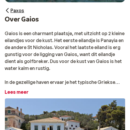
Paxos
Over Gaios
Gaios is een charmant plaatsje, met uitzicht op 2 kleine
eilandjes voor de kust. Het eerste eilandje is Panayia en
de andere St Nicholas. Vooral het laatste eiland is erg
gunstig voor de ligging van Gaios, want dit eilandje
dient als golfbreker. Dus voor de kust van Gaios is het
water kalm en rustig.
In de gezellige haven ervaar je het typische Griekse
leven. Verder is Gaios een zeer sfeervol plaatsje, vol
Lees meer
met nauwe straatjes en veel pleintjes. Uiteraard kun je
overal de leuke barretjes en restaurantjes bezoeken,
want het aanbod is hier zeer groot. Ook leuk is dat het
leven hier allemaal net iets relaxer lijkt te gaan en ze
nog echt de tijd voor je nemen. Een goed moment om