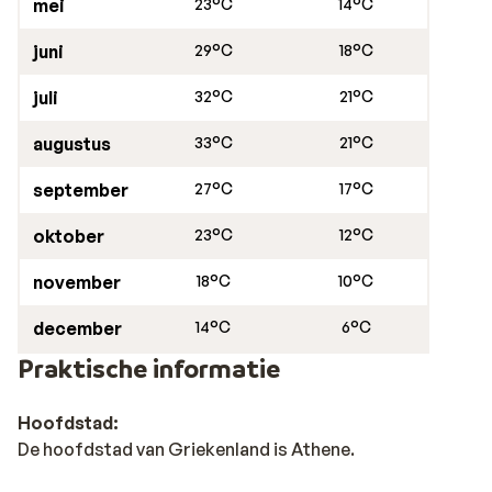
mei
23°C
14°C
juni
29°C
18°C
juli
32°C
21°C
augustus
33°C
21°C
september
27°C
17°C
oktober
23°C
12°C
november
18°C
10°C
december
14°C
6°C
Praktische informatie
Hoofdstad:
De hoofdstad van Griekenland is Athene.