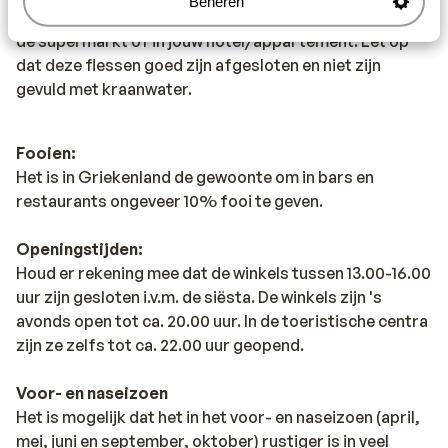
Beheren
drinken. Wij adviseren je om flessen water te kopen in
de supermarkt of in jouw hotel/appartement. Let op
dat deze flessen goed zijn afgesloten en niet zijn
gevuld met kraanwater.
Fooien:
Het is in Griekenland de gewoonte om in bars en
restaurants ongeveer 10% fooi te geven.
Openingstijden:
Houd er rekening mee dat de winkels tussen 13.00-16.00
uur zijn gesloten i.v.m. de siësta. De winkels zijn 's
avonds open tot ca. 20.00 uur. In de toeristische centra
zijn ze zelfs tot ca. 22.00 uur geopend.
Voor- en naseizoen
Het is mogelijk dat het in het voor- en naseizoen (april,
mei, juni en september, oktober) rustiger is in veel