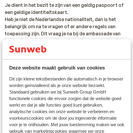
Je dient in het bezit te zijn van een geldig paspoort of
een geldige identiteitskaart.
Heb je niet de Nederlandse nationaliteit, dan is het
belangrijk om na te vragen of er andere regels van
toepassing zijn. Dit vraag je na bij de ambassade van
het land waar je heen wilt en de landen waar je doorheen
reist.
Het reizen met de juiste documenten is jouw eigen
verantwoordelijkheid. Sunweb kan hiervoor niet
Deze website maakt gebruik van cookies
aansprakelijk worden gesteld.
Dit zijn kleine tekstbestanden die automatisch in je browser
worden geïnstalleerd als je onze website bezoekt.
Standaard gebruiken we bij Sunweb Group GmbH
Vaccinatie:
functionele cookies die ervoor zorgen dat de website goed
Voor actuele informatie betreffende vaccinaties en
werkt en dat je alle functies goed kunt gebruiken,
andere gegevens over gezondheid en reizen vind je op
analytische cookies om onze website te verbeteren en
de site van LCR: https://www.lcr.nl/.
voorkeurscookies om de door jou ingevoerde informatie
voor je te onthouden. Met jouw toestemming maken we ook
gebruik van marketingcookies waarmee we onze