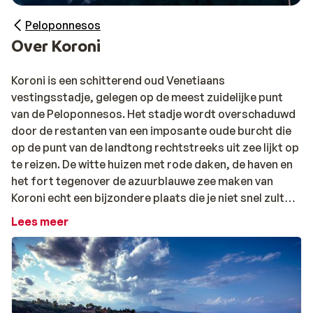
Peloponnesos
Over Koroni
Koroni is een schitterend oud Venetiaans
vestingsstadje, gelegen op de meest zuidelijke punt
van de Peloponnesos. Het stadje wordt overschaduwd
door de restanten van een imposante oude burcht die
op de punt van de landtong rechtstreeks uit zee lijkt op
te reizen. De witte huizen met rode daken, de haven en
het fort tegenover de azuurblauwe zee maken van
Koroni echt een bijzondere plaats die je niet snel zult
vergeten. Langs de kade van de haven bevinden zich een
Lees meer
aantal restaurants en taverna's met terrasjes die vaak
direct aan het water liggen.
Het binnenland rondom Koroni is heuvelachtig en erg
rijk aan olijfboom- en wijngaarden. Aan de andere kant