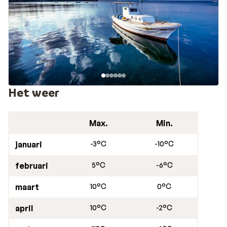
van de landtong met de burcht ligt op loopafstand het
1,5 km lange "Zanga-strand". Vanaf dit zandstrand
worden verschillende watersporten aangeboden.
Het weer
Max.
Min.
januari
-3°C
-10°C
februari
5°C
-6°C
maart
10°C
0°C
april
10°C
-2°C