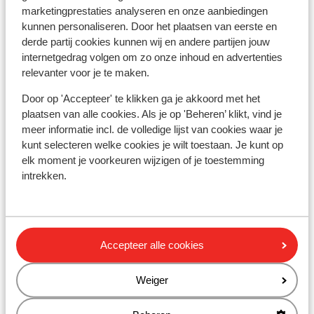
Alarmnummer:
marketingprestaties analyseren en onze aanbiedingen
Het alarmnummer in Griekenland voor de politie is 100.
kunnen personaliseren. Door het plaatsen van eerste en
Wanneer je een ambulance nodig hebt, dan dien je 166 te
derde partij cookies kunnen wij en andere partijen jouw
bellen. Let op, deze alarmnummers mag je alleen
internetgedrag volgen om zo onze inhoud en advertenties
gebruiken bij noodgevallen.
relevanter voor je te maken.
Door op 'Accepteer' te klikken ga je akkoord met het
Eten & drinken:
plaatsen van alle cookies. Als je op 'Beheren’ klikt, vind je
Houd je van lekker eten? In Griekenland ben je aan het
meer informatie incl. de volledige lijst van cookies waar je
kunt selecteren welke cookies je wilt toestaan. Je kunt op
juiste adres. De Griekse keuken is divers. In de Griekse
elk moment je voorkeuren wijzigen of je toestemming
restaurants vind je zowel vlees- als visgerechten, maar
intrekken.
ook smaakvolle vegetarische gerechten. Denk maar
aan Gyros, Mousaka, Calamaris en Tzatziki. Trek in wat
anders? Ook dit is mogelijk. In de toeristische plaatsen
tref je een grote hoeveelheid aan van restaurants met
Accepteer alle cookies
de internationale keuken.
Weiger
Het water in Griekenland is anders dan je in Nederland
gewend bent. Het wordt afgeraden om kraanwater te