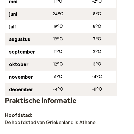
mei
11°C
-2°C
juni
24°C
8°C
juli
19°C
8°C
augustus
19°C
7°C
september
11°C
2°C
oktober
12°C
3°C
november
6°C
-4°C
december
-4°C
-11°C
Praktische informatie
Hoofdstad:
De hoofdstad van Griekenland is Athene.