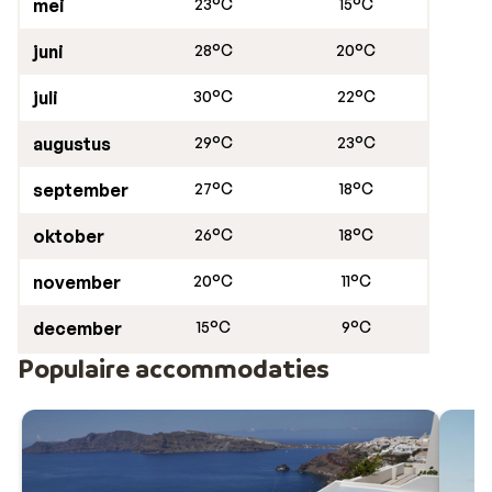
mei
23°C
15°C
juni
28°C
20°C
juli
30°C
22°C
augustus
29°C
23°C
september
27°C
18°C
oktober
26°C
18°C
november
20°C
11°C
december
15°C
9°C
Populaire accommodaties