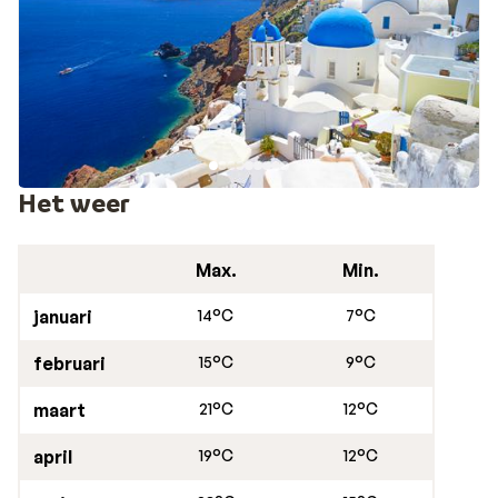
Het weer
Max.
Min.
januari
14°C
7°C
februari
15°C
9°C
maart
21°C
12°C
april
19°C
12°C