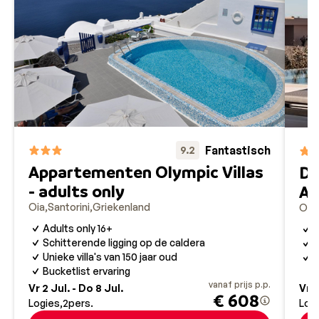
Fantastisch
9.2
Appartementen Olympic Villas
Do
- adults only
Au
Oia
Santorini
Griekenland
Oia
Adults only 16+
H
Schitterende ligging op de caldera
U
Unieke villa's van 150 jaar oud
C
Bucketlist ervaring
vanaf prijs p.p.
Vr 2 Jul. - Do 8 Jul.
Vr 2
€ 608
Logies
2
pers.
Logi