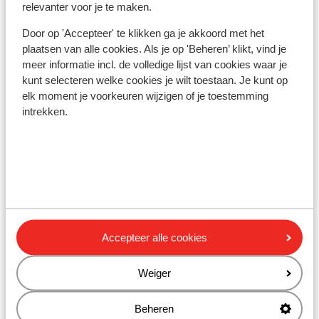
relevanter voor je te maken.
Vaccinatie:
Door op 'Accepteer' te klikken ga je akkoord met het
plaatsen van alle cookies. Als je op 'Beheren’ klikt, vind je
Voor actuele informatie betreffende vaccinaties en
meer informatie incl. de volledige lijst van cookies waar je
andere gegevens over gezondheid en reizen vind je op
kunt selecteren welke cookies je wilt toestaan. Je kunt op
de site van LCR: https://www.lcr.nl/.
elk moment je voorkeuren wijzigen of je toestemming
intrekken.
Alarmnummer:
Het alarmnummer in Griekenland voor de politie is 100.
Wanneer je een ambulance nodig hebt, dan dien je 166 te
bellen. Let op, deze alarmnummers mag je alleen
gebruiken bij noodgevallen.
Accepteer alle cookies
Eten & drinken:
Houd je van lekker eten? In Griekenland ben je aan het
Weiger
juiste adres. De Griekse keuken is divers. In de Griekse
restaurants vind je zowel vlees- als visgerechten, maar
Beheren
ook smaakvolle vegetarische gerechten. Denk maar