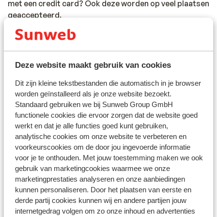
met een credit card? Ook deze worden op veel plaatsen
geaccepteerd.
Voltage:
Het voltage is net als in Nederland 220 volt. Je hebt
geen verloopstekker nodig.
Deze website maakt gebruik van cookies
Dit zijn kleine tekstbestanden die automatisch in je browser
Reisdocumenten:
worden geïnstalleerd als je onze website bezoekt.
Je dient in het bezit te zijn van een geldig paspoort of
Standaard gebruiken we bij Sunweb Group GmbH
een geldige identiteitskaart.
functionele cookies die ervoor zorgen dat de website goed
Heb je niet de Nederlandse nationaliteit, dan is het
werkt en dat je alle functies goed kunt gebruiken,
belangrijk om na te vragen of er andere regels van
analytische cookies om onze website te verbeteren en
toepassing zijn. Dit vraag je na bij de ambassade van
voorkeurscookies om de door jou ingevoerde informatie
het land waar je heen wilt en de landen waar je doorheen
voor je te onthouden. Met jouw toestemming maken we ook
reist.
gebruik van marketingcookies waarmee we onze
marketingprestaties analyseren en onze aanbiedingen
Het reizen met de juiste documenten is jouw eigen
kunnen personaliseren. Door het plaatsen van eerste en
verantwoordelijkheid. Sunweb kan hiervoor niet
derde partij cookies kunnen wij en andere partijen jouw
aansprakelijk worden gesteld.
internetgedrag volgen om zo onze inhoud en advertenties