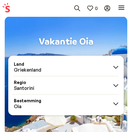
0
Vakantie Oia
Land
Griekenland
Regio
Santorini
Bestemming
Oia