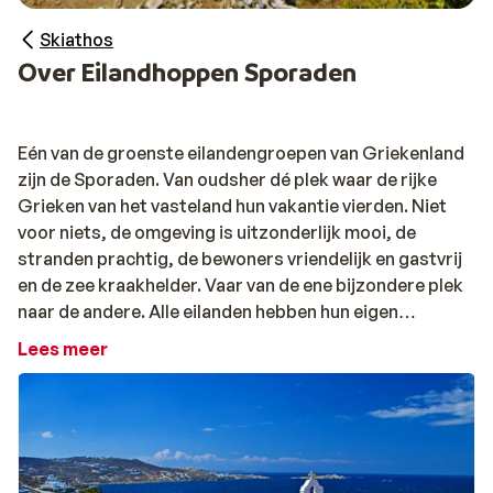
Skiathos
Over Eilandhoppen Sporaden
Eén van de groenste eilandengroepen van Griekenland
zijn de Sporaden. Van oudsher dé plek waar de rijke
Grieken van het vasteland hun vakantie vierden. Niet
voor niets, de omgeving is uitzonderlijk mooi, de
stranden prachtig, de bewoners vriendelijk en gastvrij
en de zee kraakhelder. Vaar van de ene bijzondere plek
naar de andere. Alle eilanden hebben hun eigen
specifieke karakter hoewel de afstanden maar klein
Lees meer
zijn. Skiathos, het meest bruisende eiland met een
gezellig dag- en nachtleven. Skopelos, een oase van
rust voor de echte natuurliefhebber en het kleine
Alonissos met unieke flora en fauna. Overal zal de rust
en schoonheid u overvallen, hoewel u natuurlijk altijd de