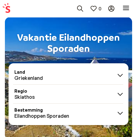
0
Vakantie Eilandhoppen
Sporaden
Land
Griekenland
Regio
Skiathos
Bestemming
Eilandhoppen Sporaden