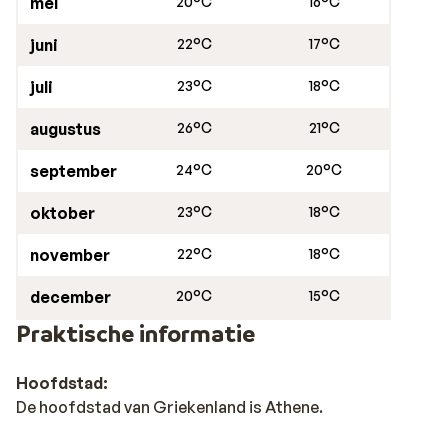
mei
20°C
16°C
Het reisschema voor eilandhoppen is te allen tijde
juni
22°C
17°C
onder voorbehoud. Ter plaatse ontvangt u uw
definitieve reisschema.
juli
23°C
18°C
augustus
26°C
21°C
september
24°C
20°C
oktober
23°C
18°C
november
22°C
18°C
december
20°C
15°C
Praktische informatie
Hoofdstad:
De hoofdstad van Griekenland is Athene.