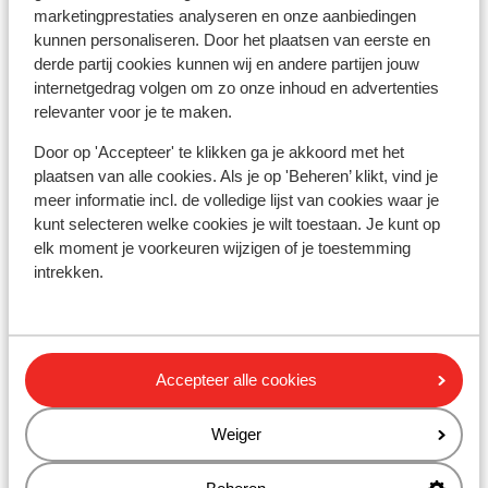
marketingprestaties analyseren en onze aanbiedingen
Het alarmnummer in Griekenland voor de politie is 100.
kunnen personaliseren. Door het plaatsen van eerste en
Wanneer je een ambulance nodig hebt, dan dien je 166 te
derde partij cookies kunnen wij en andere partijen jouw
bellen. Let op, deze alarmnummers mag je alleen
internetgedrag volgen om zo onze inhoud en advertenties
gebruiken bij noodgevallen.
relevanter voor je te maken.
Door op 'Accepteer' te klikken ga je akkoord met het
Eten & drinken:
plaatsen van alle cookies. Als je op 'Beheren’ klikt, vind je
Houd je van lekker eten? In Griekenland ben je aan het
meer informatie incl. de volledige lijst van cookies waar je
juiste adres. De Griekse keuken is divers. In de Griekse
kunt selecteren welke cookies je wilt toestaan. Je kunt op
elk moment je voorkeuren wijzigen of je toestemming
restaurants vind je zowel vlees- als visgerechten, maar
intrekken.
ook smaakvolle vegetarische gerechten. Denk maar
aan Gyros, Mousaka, Calamaris en Tzatziki. Trek in wat
anders? Ook dit is mogelijk. In de toeristische plaatsen
tref je een grote hoeveelheid aan van restaurants met
Accepteer alle cookies
de internationale keuken.
Weiger
Het water in Griekenland is anders dan je in Nederland
gewend bent. Het wordt afgeraden om kraanwater te