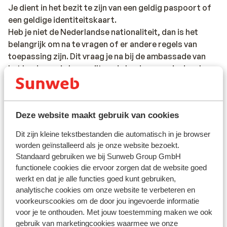
Je dient in het bezit te zijn van een geldig paspoort of
een geldige identiteitskaart.
Heb je niet de Nederlandse nationaliteit, dan is het
belangrijk om na te vragen of er andere regels van
toepassing zijn. Dit vraag je na bij de ambassade van
het land waar je heen wilt en de landen waar je doorheen
reist.
Het reizen met de juiste documenten is jouw eigen
verantwoordelijkheid. Sunweb kan hiervoor niet
Deze website maakt gebruik van cookies
aansprakelijk worden gesteld.
Dit zijn kleine tekstbestanden die automatisch in je browser
worden geïnstalleerd als je onze website bezoekt.
Standaard gebruiken we bij Sunweb Group GmbH
Vaccinatie:
functionele cookies die ervoor zorgen dat de website goed
Voor actuele informatie betreffende vaccinaties en
werkt en dat je alle functies goed kunt gebruiken,
andere gegevens over gezondheid en reizen vind je op
analytische cookies om onze website te verbeteren en
de site van LCR: https://www.lcr.nl/.
voorkeurscookies om de door jou ingevoerde informatie
voor je te onthouden. Met jouw toestemming maken we ook
gebruik van marketingcookies waarmee we onze
Alarmnummer: