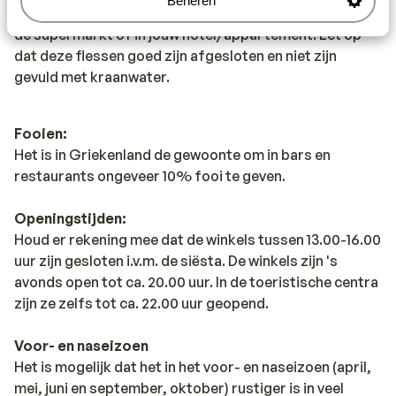
Beheren
drinken. Wij adviseren je om flessen water te kopen in
de supermarkt of in jouw hotel/appartement. Let op
dat deze flessen goed zijn afgesloten en niet zijn
gevuld met kraanwater.
Fooien:
Het is in Griekenland de gewoonte om in bars en
restaurants ongeveer 10% fooi te geven.
Openingstijden:
Houd er rekening mee dat de winkels tussen 13.00-16.00
uur zijn gesloten i.v.m. de siësta. De winkels zijn 's
avonds open tot ca. 20.00 uur. In de toeristische centra
zijn ze zelfs tot ca. 22.00 uur geopend.
Voor- en naseizoen
Het is mogelijk dat het in het voor- en naseizoen (april,
mei, juni en september, oktober) rustiger is in veel