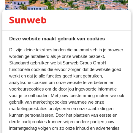
Deze website maakt gebruik van cookies
Spetses Stad
Dit zijn kleine tekstbestanden die automatisch in je browser
worden geïnstalleerd als je onze website bezoekt.
Vluchtinformatie
Standaard gebruiken we bij Sunweb Group GmbH
functionele cookies die ervoor zorgen dat de website goed
Je vliegt naar Athene. Deze vlucht duurt ongeveer 3 uur
werkt en dat je alle functies goed kunt gebruiken,
en 15 minuten. Bij aankomst op het vliegveld word je
analytische cookies om onze website te verbeteren en
opgewacht door de reisleiding of plaatselijke
voorkeurscookies om de door jou ingevoerde informatie
voor je te onthouden. Met jouw toestemming maken we ook
vertegenwoordiging van Sunweb.
gebruik van marketingcookies waarmee we onze
De transfer
marketingprestaties analyseren en onze aanbiedingen
De transfer is inclusief indien je ook een hotel of
kunnen personaliseren. Door het plaatsen van eerste en
appartement bij Sunweb geboekt hebt. De transfer
derde partij cookies kunnen wij en andere partijen jouw
naar Spetses varieert ongeveer tussen de 2 uur en 3,5
internetgedrag volgen om zo onze inhoud en advertenties
uur en is afhankelijk van de datum, de route en de