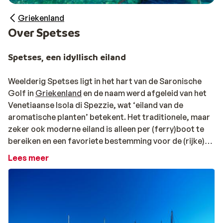
Griekenland
Over Spetses
Spetses, een idyllisch eiland
Weelderig Spetses ligt in het hart van de Saronische
Golf in
Griekenland
en de naam werd afgeleid van het
Venetiaanse Isola di Spezzie, wat ‘eiland van de
aromatische planten’ betekent. Het traditionele, maar
zeker ook moderne eiland is alleen per (ferry)boot te
bereiken en een favoriete bestemming voor de (rijke)
Grieken van het vaste land. De witgekalkte huizen en
Lees meer
chique cafés zijn het eerste wat je ziet wanneer je met
de boot de haven Dapia Port binnenvaart. Je voelt
meteen de fijne sfeer van het eiland, dat door de
jachten en zeilboten een kosmopolitische uitstraling
heeft. Kijk niet vreemd op wanneer je ineens een paard