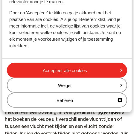
relevanter voor je te maken.
tussenliggende havens.
Let op:
Door op 'Accepteer' te klikken ga je akkoord met het
Het kan voorkomen dat de vluchttijden niet aansluiten
plaatsen van alle cookies. Als je op 'Beheren’ klikt, vind je
meer informatie incl. de volledige lijst van cookies waar je
op de tijden van de ferry. Op dat moment is een
kunt selecteren welke cookies je wilt toestaan. Je kunt op
overnachting noodzakelijk. Je verblijft dan op basis
elk moment je voorkeuren wijzigen of je toestemming
van minimaal dezelfde verzorging en wordt dan met
intrekken.
een transferbus vanaf de luchthaven/vanuit de haven
naar een accommodatie gebracht. Het kan ook
voorkomen dat de ferry niet vaart vanwege slechte
weersomstandigheden, dan is een overnachting ook
Accepteer alle cookies
noodzakelijk.
Vluchtschema
Weiger
In
het geval dat wij van de luchtvaartschappij vernemen
dat een vlucht naar alle waarschijnlijkheid niet meer zal
Beheren
wijzigen, tonen wij de vluchttijden op de site tijdens het
maken van een boeking. In veel gevallen krijg je tijdens
het boeken de keuze uit verschillende vluchttijden of
tussen een vlucht met tijden en een vlucht zonder
tijden. Indien de vertrektijden niet getoond worden, zijn