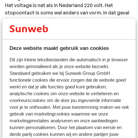
Het voltage is net als in Nederland 220 volt. Het
stopcontact is soms wel anders van vorm. In dat geval
kun je een tussenstekker kopen in de supermarkt.
Reisdocumenten:
Je dient in het bezit te zijn van een geldig paspoort of
Deze website maakt gebruik van cookies
een geldig identiteitsbewijs. Heb je niet de Nederlandse
nationaliteit, dan is het belangrijk om na te vragen of er
Dit zijn kleine tekstbestanden die automatisch in je browser
andere regels van toepassing zijn. Dit vraag je na bij de
worden geïnstalleerd als je onze website bezoekt.
ambassade van het land waar je heen wilt en de landen
Standaard gebruiken we bij Sunweb Group GmbH
waar je doorheen reist.
functionele cookies die ervoor zorgen dat de website goed
werkt en dat je alle functies goed kunt gebruiken,
Het reizen met de juiste documenten is jouw eigen
analytische cookies om onze website te verbeteren en
verantwoordelijkheid. Sunweb kan hiervoor niet
voorkeurscookies om de door jou ingevoerde informatie
aansprakelijk worden gesteld.
voor je te onthouden. Met jouw toestemming maken we ook
gebruik van marketingcookies waarmee we onze
Reisleiding:
marketingprestaties analyseren en onze aanbiedingen
kunnen personaliseren. Door het plaatsen van eerste en
Sicilië: in de regio Sicilië, Letojanni, Taormina en
derde partij cookies kunnen wij en andere partijen jouw
Giardini Naxos is Sunweb reisleiding aanwezig. In de