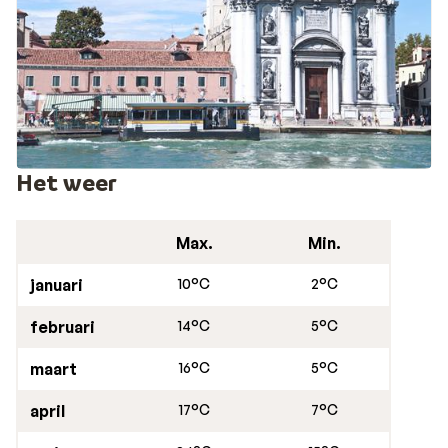
Milaan niet goed meer konden verdedigen, weken ze uit
naar Ravenna dat beter te verdedigen was. De
Romeinse mozaïeken uit die tijd kun je nog bewonderen
in Ravenna. En voor de kinderen is een bezoekje aan het
pretpark Mirabilandia natuurlijk een hoogtepuntje
tijdens deze vakantie aan de Adriatische kust!
Het weer
Max.
Min.
januari
10°C
2°C
februari
14°C
5°C
maart
16°C
5°C
april
17°C
7°C