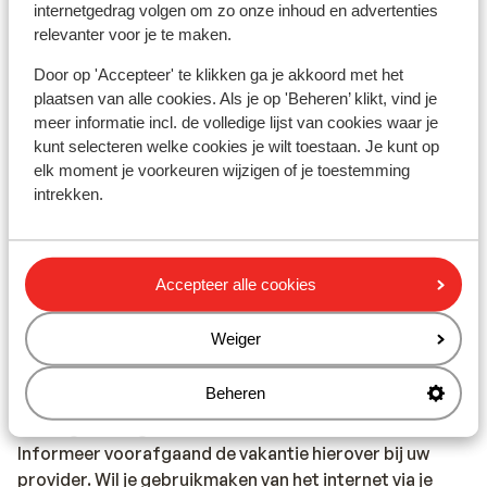
internetgedrag volgen om zo onze inhoud en advertenties
regio Cefalu een plaatselijke Engelssprekende
relevanter voor je te maken.
vertegenwoordiger aanwezig.
Calabrië: in de regio Calabrië is geen Sunweb
Door op 'Accepteer' te klikken ga je akkoord met het
reisleiding aanwezig. Je wordt hier opgevangen door
plaatsen van alle cookies. Als je op 'Beheren’ klikt, vind je
onze lokale Engelsprekende vertegenwoordiger.
meer informatie incl. de volledige lijst van cookies waar je
kunt selecteren welke cookies je wilt toestaan. Je kunt op
Op het vaste land van Italië is geen reisleiding aanwezig.
elk moment je voorkeuren wijzigen of je toestemming
intrekken.
Vaccinatie:
Voor actuele informatie betreffende vaccinaties en
andere gegevens over gezondheid en reizen kijk op de
Accepteer alle cookies
site van LCR: https://www.lcr.nl/.
Weiger
Telefoneren:
Je kunt met je mobiele telefoon telefoneren in Italië. Wij
Beheren
adviseren je om dit zoveel mogelijk te beperken,
vanwege de hoge kosten die worden verrekend.
Informeer voorafgaand de vakantie hierover bij uw
provider. Wil je gebruikmaken van het internet via je