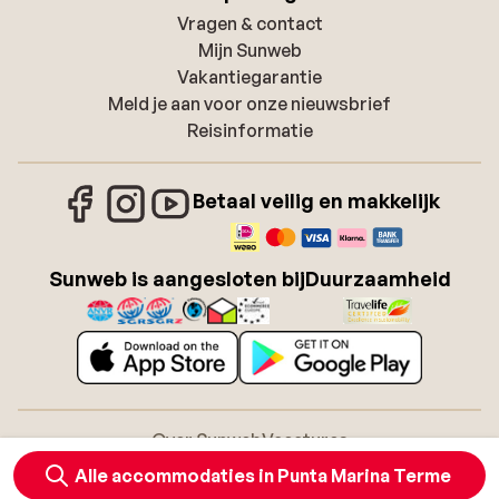
Vragen & contact
Mijn Sunweb
Vakantiegarantie
Meld je aan voor onze nieuwsbrief
Reisinformatie
Betaal veilig en makkelijk
Sunweb is aangesloten bij
Duurzaamheid
Over Sunweb
Vacatures
Algemene voorwaarden zonvakanties
Cookies
Alle accommodaties in Punta Marina Terme
Toegankelijkheidsverklaring
Disclaimer
Sitemap