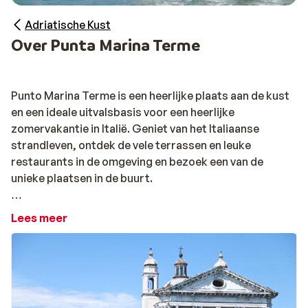
Adriatische Kust
Over Punta Marina Terme
Punto Marina Terme is een heerlijke plaats aan de kust
en een ideale uitvalsbasis voor een heerlijke
zomervakantie in Italië. Geniet van het Italiaanse
strandleven, ontdek de vele terrassen en leuke
restaurants in de omgeving en bezoek een van de
unieke plaatsen in de buurt.
Uitstapjes
Lees meer
Het ministaatje San Marino is iets meer dan een uurtje
rijden van Punto Marina Terme en ook Ravenna is
vlakbij. Ravenna heeft een aantal monumenten die op
de UNESCO lijst staan. Toen de Romeinen Rome en