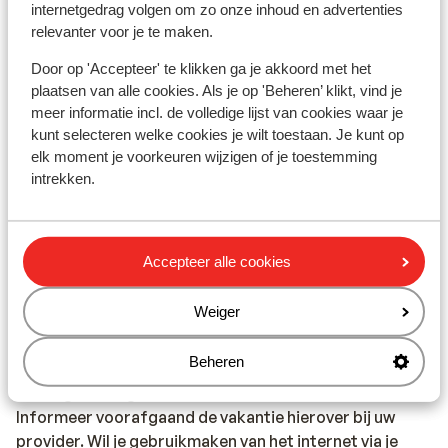
internetgedrag volgen om zo onze inhoud en advertenties
regio Cefalu een plaatselijke Engelssprekende
relevanter voor je te maken.
vertegenwoordiger aanwezig.
Calabrië: in de regio Calabrië is geen Sunweb
Door op 'Accepteer' te klikken ga je akkoord met het
reisleiding aanwezig. Je wordt hier opgevangen door
plaatsen van alle cookies. Als je op 'Beheren’ klikt, vind je
onze lokale Engelsprekende vertegenwoordiger.
meer informatie incl. de volledige lijst van cookies waar je
kunt selecteren welke cookies je wilt toestaan. Je kunt op
Op het vaste land van Italië is geen reisleiding aanwezig.
elk moment je voorkeuren wijzigen of je toestemming
intrekken.
Vaccinatie:
Voor actuele informatie betreffende vaccinaties en
andere gegevens over gezondheid en reizen kijk op de
Accepteer alle cookies
site van LCR: https://www.lcr.nl/.
Weiger
Telefoneren:
Je kunt met je mobiele telefoon telefoneren in Italië. Wij
Beheren
adviseren je om dit zoveel mogelijk te beperken,
vanwege de hoge kosten die worden verrekend.
Informeer voorafgaand de vakantie hierover bij uw
provider. Wil je gebruikmaken van het internet via je