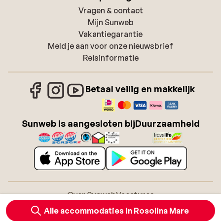
Vragen & contact
Mijn Sunweb
Vakantiegarantie
Meld je aan voor onze nieuwsbrief
Reisinformatie
Betaal veilig en makkelijk
Sunweb is aangesloten bij
Duurzaamheid
Over Sunweb
Vacatures
Algemene voorwaarden zonvakanties
Cookies
Alle accommodaties in Rosolina Mare
Toegankelijkheidsverklaring
Disclaimer
Sitemap