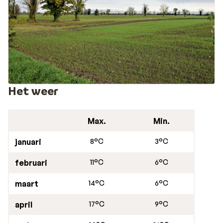
Het weer
Max.
Min.
januari
8°C
3°C
februari
11°C
6°C
maart
14°C
6°C
april
17°C
9°C