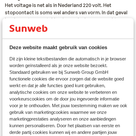
Het voltage is net als in Nederland 220 volt. Het
stopcontact is soms wel anders van vorm. In dat geval
kun je een tussenstekker kopen in de supermarkt.
Reisdocumenten:
Je dient in het bezit te zijn van een geldig paspoort of
Deze website maakt gebruik van cookies
een geldig identiteitsbewijs. Heb je niet de Nederlandse
nationaliteit, dan is het belangrijk om na te vragen of er
Dit zijn kleine tekstbestanden die automatisch in je browser
andere regels van toepassing zijn. Dit vraag je na bij de
worden geïnstalleerd als je onze website bezoekt.
ambassade van het land waar je heen wilt en de landen
Standaard gebruiken we bij Sunweb Group GmbH
waar je doorheen reist.
functionele cookies die ervoor zorgen dat de website goed
werkt en dat je alle functies goed kunt gebruiken,
Het reizen met de juiste documenten is jouw eigen
analytische cookies om onze website te verbeteren en
verantwoordelijkheid. Sunweb kan hiervoor niet
voorkeurscookies om de door jou ingevoerde informatie
aansprakelijk worden gesteld.
voor je te onthouden. Met jouw toestemming maken we ook
gebruik van marketingcookies waarmee we onze
Reisleiding:
marketingprestaties analyseren en onze aanbiedingen
kunnen personaliseren. Door het plaatsen van eerste en
Sicilië: in de regio Sicilië, Letojanni, Taormina en
derde partij cookies kunnen wij en andere partijen jouw
Giardini Naxos is Sunweb reisleiding aanwezig. In de