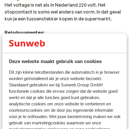
Het voltage is net als in Nederland 220 volt. Het
stopcontact is soms wel anders van vorm. In dat geval
kun je een tussenstekker kopen in de supermarkt.
Reisdocumenten:
Je dient in het bezit te zijn van een geldig paspoort of
een geldig identiteitsbewijs. Heb je niet de Nederlandse
nationaliteit, dan is het belangrijk om na te vragen of er
andere regels van toepassing zijn. Dit vraag je na bij de
Deze website maakt gebruik van cookies
ambassade van het land waar je heen wilt en de landen
Dit zijn kleine tekstbestanden die automatisch in je browser
waar je doorheen reist.
worden geïnstalleerd als je onze website bezoekt.
Standaard gebruiken we bij Sunweb Group GmbH
Het reizen met de juiste documenten is jouw eigen
functionele cookies die ervoor zorgen dat de website goed
verantwoordelijkheid. Sunweb kan hiervoor niet
werkt en dat je alle functies goed kunt gebruiken,
aansprakelijk worden gesteld.
analytische cookies om onze website te verbeteren en
voorkeurscookies om de door jou ingevoerde informatie
Reisleiding:
voor je te onthouden. Met jouw toestemming maken we ook
Sicilië: in de regio Sicilië, Letojanni, Taormina en
gebruik van marketingcookies waarmee we onze
Giardini Naxos is Sunweb reisleiding aanwezig. In de