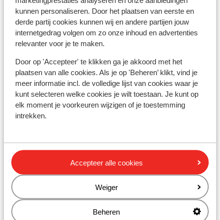
marketingprestaties analyseren en onze aanbiedingen
regio Cefalu een plaatselijke Engelssprekende
kunnen personaliseren. Door het plaatsen van eerste en
vertegenwoordiger aanwezig.
derde partij cookies kunnen wij en andere partijen jouw
Calabrië: in de regio Calabrië is geen Sunweb
internetgedrag volgen om zo onze inhoud en advertenties
reisleiding aanwezig. Je wordt hier opgevangen door
relevanter voor je te maken.
onze lokale Engelsprekende vertegenwoordiger.
Door op 'Accepteer' te klikken ga je akkoord met het
Op het vaste land van Italië is geen reisleiding aanwezig.
plaatsen van alle cookies. Als je op 'Beheren’ klikt, vind je
meer informatie incl. de volledige lijst van cookies waar je
kunt selecteren welke cookies je wilt toestaan. Je kunt op
Vaccinatie:
elk moment je voorkeuren wijzigen of je toestemming
Voor actuele informatie betreffende vaccinaties en
intrekken.
andere gegevens over gezondheid en reizen kijk op de
site van LCR: https://www.lcr.nl/.
Telefoneren:
Accepteer alle cookies
Je kunt met je mobiele telefoon telefoneren in Italië. Wij
adviseren je om dit zoveel mogelijk te beperken,
Weiger
vanwege de hoge kosten die worden verrekend.
Informeer voorafgaand de vakantie hierover bij uw
Beheren
provider. Wil je gebruikmaken van het internet via je