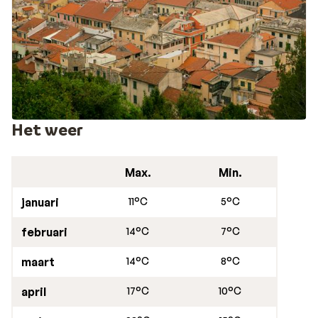
Het weer
Max.
Min.
januari
11°C
5°C
februari
14°C
7°C
maart
14°C
8°C
april
17°C
10°C