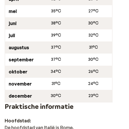
mei
35°C
27°C
juni
38°C
30°C
juli
39°C
32°C
augustus
37°C
31°C
september
37°C
30°C
oktober
34°C
26°C
november
31°C
24°C
december
30°C
23°C
Praktische informatie
Hoofdstad:
De hoofdstad van Italië is Rome.