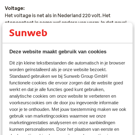
Voltage:
Het voltage is net als in Nederland 220 volt. Het
stopcontact is soms wel anders van vorm. In dat geval
kun je een tussenstekker kopen in de supermarkt.
Reisdocumenten:
Je dient in het bezit te zijn van een geldig paspoort of
Deze website maakt gebruik van cookies
een geldig identiteitsbewijs. Heb je niet de Nederlandse
Dit zijn kleine tekstbestanden die automatisch in je browser
nationaliteit, dan is het belangrijk om na te vragen of er
worden geïnstalleerd als je onze website bezoekt.
andere regels van toepassing zijn. Dit vraag je na bij de
Standaard gebruiken we bij Sunweb Group GmbH
ambassade van het land waar je heen wilt en de landen
functionele cookies die ervoor zorgen dat de website goed
waar je doorheen reist.
werkt en dat je alle functies goed kunt gebruiken,
analytische cookies om onze website te verbeteren en
Het reizen met de juiste documenten is jouw eigen
voorkeurscookies om de door jou ingevoerde informatie
verantwoordelijkheid. Sunweb kan hiervoor niet
voor je te onthouden. Met jouw toestemming maken we ook
aansprakelijk worden gesteld.
gebruik van marketingcookies waarmee we onze
marketingprestaties analyseren en onze aanbiedingen
Reisleiding:
kunnen personaliseren. Door het plaatsen van eerste en