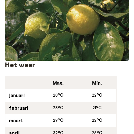
Het weer
Max.
Min.
januari
28°C
22°C
februari
28°C
21°C
maart
29°C
22°C
april
32°C
26°C