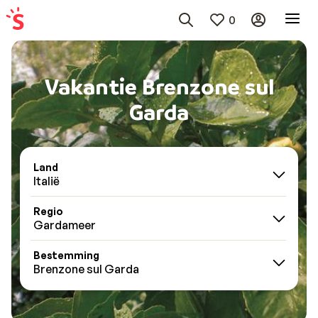
0
Vakantie Brenzone sul
Garda
Land
Italië
Regio
Gardameer
Bestemming
Brenzone sul Garda