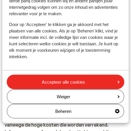
Sicilië: in de regio Sicilië, Letojanni, Taormina en
derde partij cookies kunnen wij en andere partijen jouw
internetgedrag volgen om zo onze inhoud en advertenties
Giardini Naxos is Sunweb reisleiding aanwezig. In de
relevanter voor je te maken.
regio Cefalu een plaatselijke Engelssprekende
vertegenwoordiger aanwezig.
Door op 'Accepteer' te klikken ga je akkoord met het
Calabrië: in de regio Calabrië is geen Sunweb
plaatsen van alle cookies. Als je op 'Beheren’ klikt, vind je
reisleiding aanwezig. Je wordt hier opgevangen door
meer informatie incl. de volledige lijst van cookies waar je
onze lokale Engelsprekende vertegenwoordiger.
kunt selecteren welke cookies je wilt toestaan. Je kunt op
Op het vaste land van Italië is geen reisleiding aanwezig.
elk moment je voorkeuren wijzigen of je toestemming
intrekken.
Vaccinatie:
Voor actuele informatie betreffende vaccinaties en
Accepteer alle cookies
andere gegevens over gezondheid en reizen kijk op de
site van LCR: https://www.lcr.nl/.
Weiger
Telefoneren:
Je kunt met je mobiele telefoon telefoneren in Italië. Wij
Beheren
adviseren je om dit zoveel mogelijk te beperken,
vanwege de hoge kosten die worden verrekend.