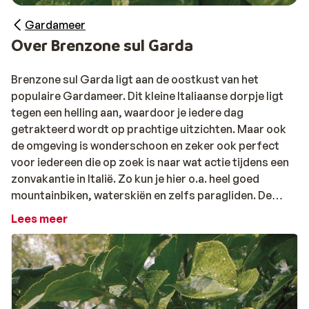
Gardameer
Over Brenzone sul Garda
Brenzone sul Garda ligt aan de oostkust van het
populaire Gardameer. Dit kleine Italiaanse dorpje ligt
tegen een helling aan, waardoor je iedere dag
getrakteerd wordt op prachtige uitzichten. Maar ook
de omgeving is wonderschoon en zeker ook perfect
voor iedereen die op zoek is naar wat actie tijdens een
zonvakantie in Italië. Zo kun je hier o.a. heel goed
mountainbiken, waterskiën en zelfs paragliden. De
geoefende wandelaars kunnen ook de top van Monte
Lees meer
Baldo beklimmen, al is deze ook met een kabelbaan
bereikbaar.