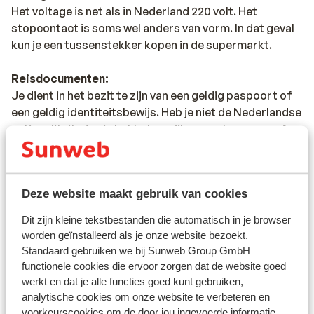
Het voltage is net als in Nederland 220 volt. Het
stopcontact is soms wel anders van vorm. In dat geval
kun je een tussenstekker kopen in de supermarkt.
Reisdocumenten:
Je dient in het bezit te zijn van een geldig paspoort of
een geldig identiteitsbewijs. Heb je niet de Nederlandse
nationaliteit, dan is het belangrijk om na te vragen of er
andere regels van toepassing zijn. Dit vraag je na bij de
ambassade van het land waar je heen wilt en de landen
waar je doorheen reist.
Deze website maakt gebruik van cookies
Het reizen met de juiste documenten is jouw eigen
Dit zijn kleine tekstbestanden die automatisch in je browser
verantwoordelijkheid. Sunweb kan hiervoor niet
worden geïnstalleerd als je onze website bezoekt.
aansprakelijk worden gesteld.
Standaard gebruiken we bij Sunweb Group GmbH
functionele cookies die ervoor zorgen dat de website goed
Reisleiding:
werkt en dat je alle functies goed kunt gebruiken,
Sicilië: in de regio Sicilië, Letojanni, Taormina en
analytische cookies om onze website te verbeteren en
Giardini Naxos is Sunweb reisleiding aanwezig. In de
voorkeurscookies om de door jou ingevoerde informatie