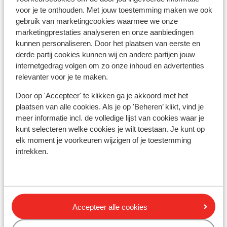
regio Cefalu een plaatselijke Engelssprekende
voor je te onthouden. Met jouw toestemming maken we ook
vertegenwoordiger aanwezig.
gebruik van marketingcookies waarmee we onze
Calabrië: in de regio Calabrië is geen Sunweb
marketingprestaties analyseren en onze aanbiedingen
kunnen personaliseren. Door het plaatsen van eerste en
reisleiding aanwezig. Je wordt hier opgevangen door
derde partij cookies kunnen wij en andere partijen jouw
onze lokale Engelsprekende vertegenwoordiger.
internetgedrag volgen om zo onze inhoud en advertenties
Op het vaste land van Italië is geen reisleiding aanwezig.
relevanter voor je te maken.
Door op 'Accepteer' te klikken ga je akkoord met het
Vaccinatie:
plaatsen van alle cookies. Als je op 'Beheren’ klikt, vind je
Voor actuele informatie betreffende vaccinaties en
meer informatie incl. de volledige lijst van cookies waar je
andere gegevens over gezondheid en reizen kijk op de
kunt selecteren welke cookies je wilt toestaan. Je kunt op
site van LCR: https://www.lcr.nl/.
elk moment je voorkeuren wijzigen of je toestemming
intrekken.
Telefoneren:
Je kunt met je mobiele telefoon telefoneren in Italië. Wij
adviseren je om dit zoveel mogelijk te beperken,
vanwege de hoge kosten die worden verrekend.
Accepteer alle cookies
Informeer voorafgaand de vakantie hierover bij uw
provider. Wil je gebruikmaken van het internet via je