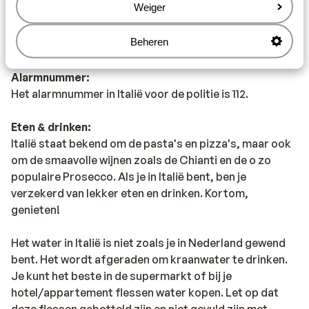
Weiger
telefoon, dan raden wij aan om dit via een Wireless
netwerk te doen. Zet ook altijd in het buitenland
Beheren
dataroaming uit.
Alarmnummer:
Het alarmnummer in Italië voor de politie is 112.
Eten & drinken:
Italië staat bekend om de pasta's en pizza's, maar ook
om de smaavolle wijnen zoals de Chianti en de o zo
populaire Prosecco. Als je in Italië bent, ben je
verzekerd van lekker eten en drinken. Kortom,
genieten!
Het water in Italië is niet zoals je in Nederland gewend
bent. Het wordt afgeraden om kraanwater te drinken.
Je kunt het beste in de supermarkt of bij je
hotel/appartement flessen water kopen. Let op dat
deze flessen gebotteld zijn en niet gevuld zijn met