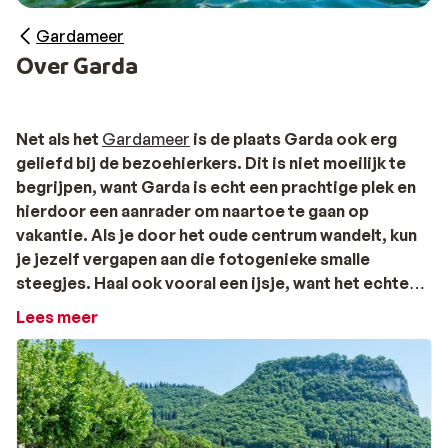
Gardameer
Over Garda
Net als het
Gardameer
is de plaats Garda ook erg
geliefd bij de bezoehierkers. Dit is niet moeilijk te
begrijpen, want Garda is echt een prachtige plek en
hierdoor een aanrader om naartoe te gaan op
vakantie. Als je door het oude centrum wandelt, kun
je jezelf vergapen aan die fotogenieke smalle
steegjes. Haal ook vooral een ijsje, want het echte
Italiaanse ijs is zonder twijfel verrukkelijk.
Lees meer
Even terug in de tijd
De geschiedenis van Garda gaat vele eeuwen terug.
Zelfs terug tot de tijd dat de plaats nog bekend stond
onder de naam ‘Benacus’. Karel de Grote schijnt de