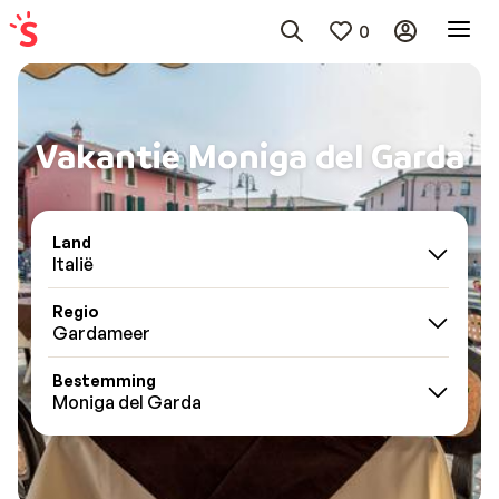
0
Vakantie Moniga del Garda
Land
Italië
Regio
Gardameer
Bestemming
Moniga del Garda