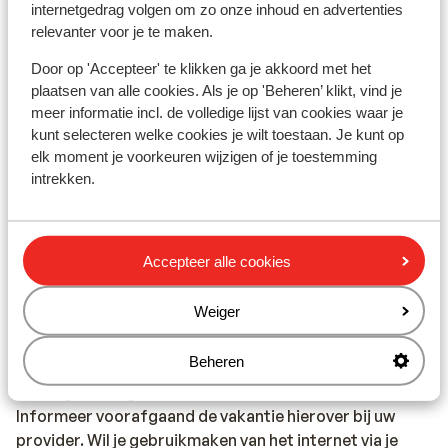
internetgedrag volgen om zo onze inhoud en advertenties
regio Cefalu een plaatselijke Engelssprekende
relevanter voor je te maken.
vertegenwoordiger aanwezig.
Calabrië: in de regio Calabrië is geen Sunweb
Door op 'Accepteer' te klikken ga je akkoord met het
reisleiding aanwezig. Je wordt hier opgevangen door
plaatsen van alle cookies. Als je op 'Beheren’ klikt, vind je
onze lokale Engelsprekende vertegenwoordiger.
meer informatie incl. de volledige lijst van cookies waar je
kunt selecteren welke cookies je wilt toestaan. Je kunt op
Op het vaste land van Italië is geen reisleiding aanwezig.
elk moment je voorkeuren wijzigen of je toestemming
intrekken.
Vaccinatie:
Voor actuele informatie betreffende vaccinaties en
andere gegevens over gezondheid en reizen kijk op de
Accepteer alle cookies
site van LCR: https://www.lcr.nl/.
Weiger
Telefoneren:
Je kunt met je mobiele telefoon telefoneren in Italië. Wij
Beheren
adviseren je om dit zoveel mogelijk te beperken,
vanwege de hoge kosten die worden verrekend.
Informeer voorafgaand de vakantie hierover bij uw
provider. Wil je gebruikmaken van het internet via je