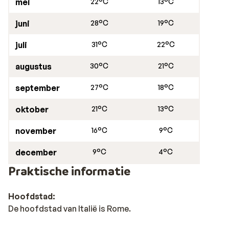
mei
22°C
13°C
juni
28°C
19°C
juli
31°C
22°C
augustus
30°C
21°C
september
27°C
18°C
oktober
21°C
13°C
november
16°C
9°C
december
9°C
4°C
Praktische informatie
Hoofdstad:
De hoofdstad van Italië is Rome.