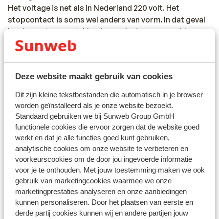
Het voltage is net als in Nederland 220 volt. Het
stopcontact is soms wel anders van vorm. In dat geval
kun je een tussenstekker kopen in de supermarkt.
Reisdocumenten:
Je dient in het bezit te zijn van een geldig paspoort of
Deze website maakt gebruik van cookies
een geldig identiteitsbewijs. Heb je niet de Nederlandse
nationaliteit, dan is het belangrijk om na te vragen of er
Dit zijn kleine tekstbestanden die automatisch in je browser
andere regels van toepassing zijn. Dit vraag je na bij de
worden geïnstalleerd als je onze website bezoekt.
ambassade van het land waar je heen wilt en de landen
Standaard gebruiken we bij Sunweb Group GmbH
waar je doorheen reist.
functionele cookies die ervoor zorgen dat de website goed
werkt en dat je alle functies goed kunt gebruiken,
Het reizen met de juiste documenten is jouw eigen
analytische cookies om onze website te verbeteren en
verantwoordelijkheid. Sunweb kan hiervoor niet
voorkeurscookies om de door jou ingevoerde informatie
aansprakelijk worden gesteld.
voor je te onthouden. Met jouw toestemming maken we ook
gebruik van marketingcookies waarmee we onze
Reisleiding:
marketingprestaties analyseren en onze aanbiedingen
kunnen personaliseren. Door het plaatsen van eerste en
Sicilië: in de regio Sicilië, Letojanni, Taormina en
derde partij cookies kunnen wij en andere partijen jouw
Giardini Naxos is Sunweb reisleiding aanwezig. In de