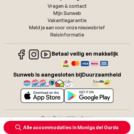
Vragen & contact
Mijn Sunweb
Vakantiegarantie
Meld je aan voor onze nieuwsbrief
Reisinformatie
Betaal veilig en makkelijk
Sunweb is aangesloten bij
Duurzaamheid
Over Sunweb
Vacatures
Algemene voorwaarden zonvakanties
Cookies
Alle accommodaties in Moniga del Garda
Toegankelijkheidsverklaring
Disclaimer
Sitemap