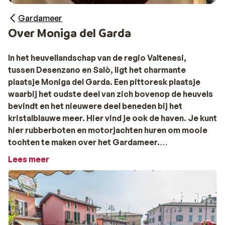
Gardameer
Over Moniga del Garda
In het heuvellandschap van de regio Valtenesi,
tussen
Desenzano en Salò, ligt het charmante
plaatsje Moniga del Garda. Een pittoresk plaatsje
waarbij het oudste deel van zich bovenop de heuvels
bevindt en het nieuwere deel beneden bij het
kristalblauwe meer. Hier vind je ook de haven. Je kunt
hier rubberboten en motorjachten huren om mooie
tochten te maken over het Gardameer.
Lees meer
Een stukje geschiedenis
Moniga del Garda behoorde ooit tot Venetië en is zelfs
nog een tijdje in handen van Oostenrijk geweest. Nu is
het een zelfstandige gemeente. Eén van de oudste
bouwwerken in het plaatsje is het kasteel dat dateert