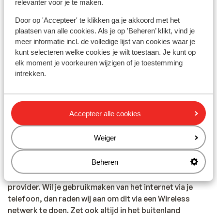
relevanter voor je te maken.
Calabrië: in de regio Calabrië is geen Sunweb
reisleiding aanwezig. Je wordt hier opgevangen door
Door op 'Accepteer' te klikken ga je akkoord met het
onze lokale Engelsprekende vertegenwoordiger.
plaatsen van alle cookies. Als je op 'Beheren’ klikt, vind je
Op het vaste land van Italië is geen reisleiding aanwezig.
meer informatie incl. de volledige lijst van cookies waar je
kunt selecteren welke cookies je wilt toestaan. Je kunt op
elk moment je voorkeuren wijzigen of je toestemming
Vaccinatie:
intrekken.
Voor actuele informatie betreffende vaccinaties en
andere gegevens over gezondheid en reizen kijk op de
site van LCR: https://www.lcr.nl/.
Accepteer alle cookies
Telefoneren:
Weiger
Je kunt met je mobiele telefoon telefoneren in Italië. Wij
adviseren je om dit zoveel mogelijk te beperken,
Beheren
vanwege de hoge kosten die worden verrekend.
Informeer voorafgaand de vakantie hierover bij uw
provider. Wil je gebruikmaken van het internet via je
telefoon, dan raden wij aan om dit via een Wireless
netwerk te doen. Zet ook altijd in het buitenland