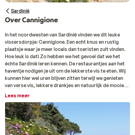
Sardinië
Over Cannigione
In het noordwesten van Sardinië vinden we dit leuke
vissersdorpje: Cannigione. Een echt knus en rustig
plaatsje waar je meer locals dan toeristen zult vinden.
Hoe leuk is dat! Zo hebben we het gevoel dat we het
échte Sardinië leren kennen. De restaurantjes aan het
haventje nodigen je uit om de lekkerste vis te eten. Wij
kunnen hier wel uren blijven zitten terwijl we genieten
van verse vis, lekkere drankjes en natuurlijk de mooie
omgeving. Ze zeggen wel eens dat de mediterraanse
Lees meer
sfeer zo aangenaam is. Als je hier bent geweest, weet je
zeker dat dit klopt! Het kleine strandje waar je heerlijk
kunt relaxen, maakt het plaatje helemaal compleet. De
sfeer, de taal, de uitstraling en de mensen zorgen
ervoor dat Cannigione een uitstekende plek is om je