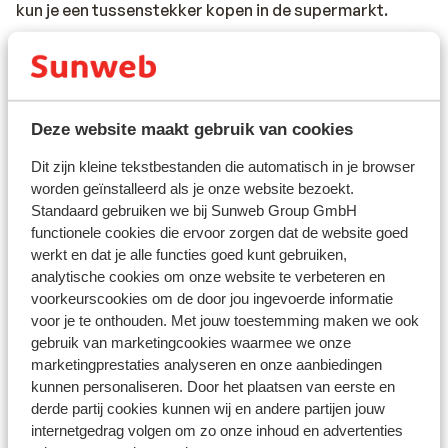
kun je een tussenstekker kopen in de supermarkt.
Reisdocumenten:
Je dient in het bezit te zijn van een geldig paspoort of
een geldig identiteitsbewijs. Heb je niet de Nederlandse
Deze website maakt gebruik van cookies
nationaliteit, dan is het belangrijk om na te vragen of er
andere regels van toepassing zijn. Dit vraag je na bij de
Dit zijn kleine tekstbestanden die automatisch in je browser
ambassade van het land waar je heen wilt en de landen
worden geïnstalleerd als je onze website bezoekt.
waar je doorheen reist.
Standaard gebruiken we bij Sunweb Group GmbH
functionele cookies die ervoor zorgen dat de website goed
Het reizen met de juiste documenten is jouw eigen
werkt en dat je alle functies goed kunt gebruiken,
verantwoordelijkheid. Sunweb kan hiervoor niet
analytische cookies om onze website te verbeteren en
aansprakelijk worden gesteld.
voorkeurscookies om de door jou ingevoerde informatie
voor je te onthouden. Met jouw toestemming maken we ook
Reisleiding:
gebruik van marketingcookies waarmee we onze
Sicilië: in de regio Sicilië, Letojanni, Taormina en
marketingprestaties analyseren en onze aanbiedingen
Giardini Naxos is Sunweb reisleiding aanwezig. In de
kunnen personaliseren. Door het plaatsen van eerste en
derde partij cookies kunnen wij en andere partijen jouw
regio Cefalu een plaatselijke Engelssprekende
internetgedrag volgen om zo onze inhoud en advertenties
vertegenwoordiger aanwezig.