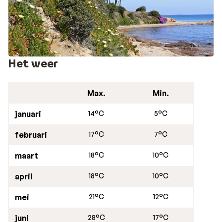
bella Italia vakantie in door te brengen. En als je even
wat anders wilt dan Cannigione, hebben wij nog wel een
aantal leuke tips. Maak een boot- of zeiltocht langs de
kust of ga eens mountainbiken in de omgeving van
Cannigione en ontdek hoe mooi het hier is!
Het weer
Max.
Min.
januari
14°C
5°C
februari
17°C
7°C
maart
18°C
10°C
april
18°C
10°C
mei
21°C
12°C
juni
28°C
17°C