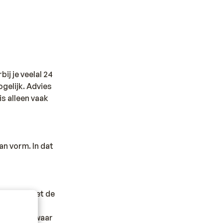
bij je veelal 24
ogelijk. Advies
is alleen vaak
an vorm. In dat
. Heb je niet de
ls van
 de landen waar