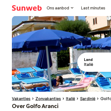
Ons aanbod
Last minutes
Land
Italië
Vakanties
Zonvakanties
Italië
Sardinië
Golfo
Over Golfo Aranci