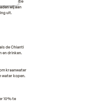
d de vakantie
raden wij aan
ng uit.
als de Chianti
n en drinken.
n om kraanwater
en water kopen.
eer 10% te