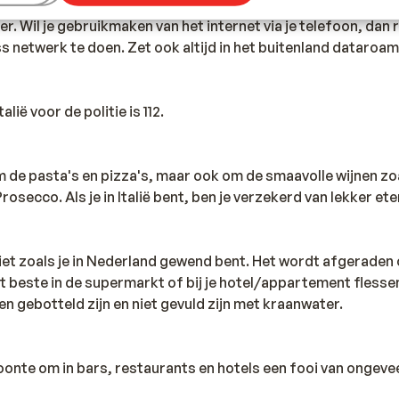
e hoge kosten die worden verrekend. Informeer voorafgaan
er. Wil je gebruikmaken van het internet via je telefoon, dan 
ss netwerk te doen. Zet ook altijd in het buitenland dataroami
lië voor de politie is 112.
m de pasta's en pizza's, maar ook om de smaavolle wijnen zo
rosecco. Als je in Italië bent, ben je verzekerd van lekker ete
s niet zoals je in Nederland gewend bent. Het wordt afgerade
et beste in de supermarkt of bij je hotel/appartement fless
en gebotteld zijn en niet gevuld zijn met kraanwater.
ewoonte om in bars, restaurants en hotels een fooi van ongev