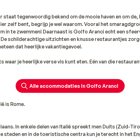
ar staat tegenwoordig bekend om de mooie haven en om de,
ier zelf bent, begrijp je wel waarom. Vooral het smaragdgr
k om in te zwemmen! Daarnaast is Golfo Aranci echt een sfeer
 De schilderachtige uitzichten en knusse restaurantjes zor
 meteen dat heerlijke vakantiegevoel.
s waar je heerlijke verse vis kunt eten. Eén van die restaurant
or leuke winkeltjes ga je naar ‘Via Libertà'. In deze straat v
winkeltjes met souvenirs. Even wat anders dan Sardinië? Nee
nd van Italië!
Alle accommodaties in Golfo Aranci
ië is Rome.
taliaans. In enkele delen van Italië spreekt men Duits (Zuid-Tiro
e steden en in de toeristische centra kun je terecht in het En