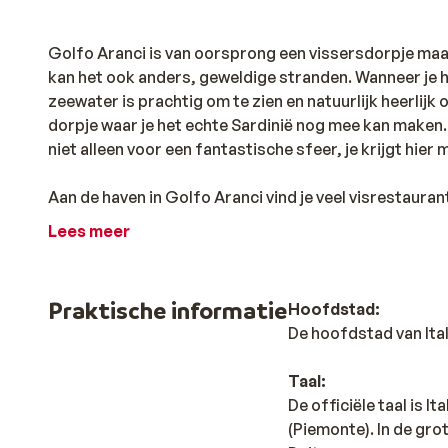
Golfo Aranci is van oorsprong een vissersdorpje ma
kan het ook anders, geweldige stranden. Wanneer je h
zeewater is prachtig om te zien en natuurlijk heerlij
dorpje waar je het echte Sardinië nog mee kan maken.
niet alleen voor een fantastische sfeer, je krijgt hier
Aan de haven in Golfo Aranci vind je veel visrestaurant
‘Trattoria Al Gambero Ghiotto’, een echte aanrader! Vo
Lees meer
een aantal winkels met lokale producten en ook wat 
de ferry in de haven voor een leuk dagje op het vastela
Praktische informatie
Hoofdstad:
De hoofdstad van Ital
Taal:
De officiële taal is I
(Piemonte). In de grot