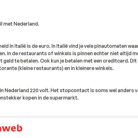
hil met Nederland.
d in Italië is de euro. In Italië vind je vele pinautomaten waar
n. In de restaurants of winkels is pinnen echter niet altijd m
 geld te betalen. Ook kun je betalen met een creditcard. Dit 
storante (kleine restaurants) en in kleinere winkels.
s in Nederland 220 volt. Het stopcontact is soms wel anders v
senstekker kopen in de supermarkt.
te zijn van een geldig paspoort of een geldig identiteitsbewijs
teit, dan is het belangrijk om na te vragen of er andere rege
vraag je na bij de ambassade van het land waar je heen wilt en