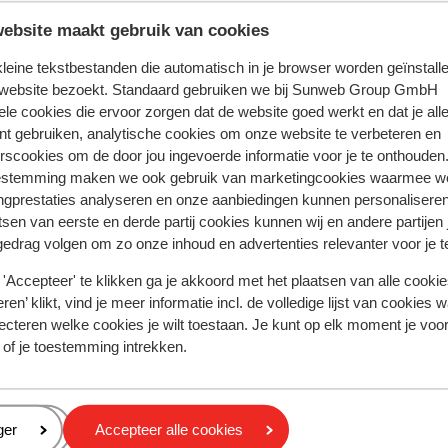
ebsite maakt gebruik van cookies
iste documenten is jouw eigen verantwoordelijkheid. Sunweb 
 kleine tekstbestanden die automatisch in je browser worden geïnstalle
rden gesteld.
 website bezoekt. Standaard gebruiken we bij Sunweb Group GmbH
ele cookies die ervoor zorgen dat de website goed werkt en dat je alle
nt gebruiken, analytische cookies om onze website te verbeteren en
icilië, Letojanni, Taormina en Giardini Naxos is Sunweb reisle
rscookies om de door jou ingevoerde informatie voor je te onthouden
en plaatselijke Engelssprekende vertegenwoordiger aanwezi
estemming maken we ook gebruik van marketingcookies waarmee w
 Calabrië is geen Sunweb reisleiding aanwezig. Je wordt hie
ngprestaties analyseren en onze aanbiedingen kunnen personalisere
gelsprekende vertegenwoordiger.
tsen van eerste en derde partij cookies kunnen wij en andere partijen
Italië is geen reisleiding aanwezig.
gedrag volgen om zo onze inhoud en advertenties relevanter voor je 
'Accepteer' te klikken ga je akkoord met het plaatsen van alle cookies
ren’ klikt, vind je meer informatie incl. de volledige lijst van cookies w
ecteren welke cookies je wilt toestaan. Je kunt op elk moment je voo
tie betreffende vaccinaties en andere gegevens over gezon
 of je toestemming intrekken.
R: https://www.lcr.nl/.
 telefoon telefoneren in Italië. Wij adviseren je om dit zovee
eren
ger
Accepteer alle cookies