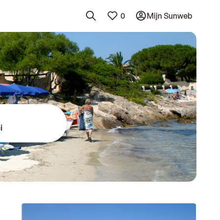
0
Mijn Sunweb
i