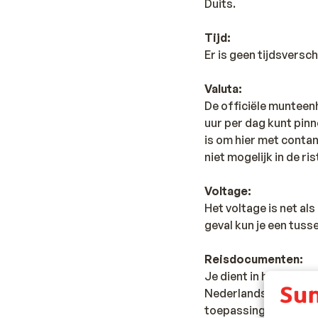
Duits.
Tijd:
Er is geen tijdsversc
Valuta:
De officiële munteenhei
uur per dag kunt pinne
is om hier met contant
niet mogelijk in de ri
Voltage:
Het voltage is net al
geval kun je een tus
Reisdocumenten:
Je dient in het bezit 
Nederlandse nationali
toepassing zijn. Dit 