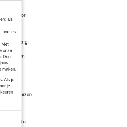
kan hiervoor
erd als
 functies
iding aanwezig.
. Met
g.
e onze
r opgevangen
n. Door
 jouw
te maken.
. Als je
aar je
rkeuren
dheid en reizen
l mogelijk te