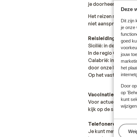
je doorheen reist.
Deze w
Het reizen met de ju
Dit zijn
niet aansprakelijk wo
je onze
function
Reisleiding:
goed ku
Sicilië: in de regio S
voorkeu
In de regio Cefalu e
jouw to
Calabrië: in de regio
marketi
door onze lokale En
het plaa
Op het vaste land van 
internet
Door op 
op 'Behe
Vaccinatie:
kunt sel
Voor actuele informa
wijzigen
kijk op de site van LC
Telefoneren:
Je kunt met je mobiele
Beh
Wei