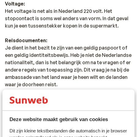
Voltage:
Het voltage is net als in Nederland 220 volt. Het
stopcontact is soms wel anders van vorm. In dat geval
kun je een tussenstekker kopen in de supermarkt.
Reisdocumenten:
Je dient in het bezit te zijn van een geldig paspoort of
een geldig identiteitsbewijs. Heb je niet de Nederlandse
nationaliteit, dan is het belangrijk om na te vragen of er
andere regels van toepassing zijn. Dit vraag je na bij de
ambassade van het land waar je heen wilt en de landen
waar je doorheen reist.
Het reizen met de juiste documenten is jouw eigen
verantwoordelijkheid. Sunweb kan hiervoor niet
aansprakelijk worden gesteld.
Deze website maakt gebruik van cookies
Reisleiding:
Dit zijn kleine tekstbestanden die automatisch in je browser
Sicilië: in de regio Sicilië, Letojanni, Taormina en