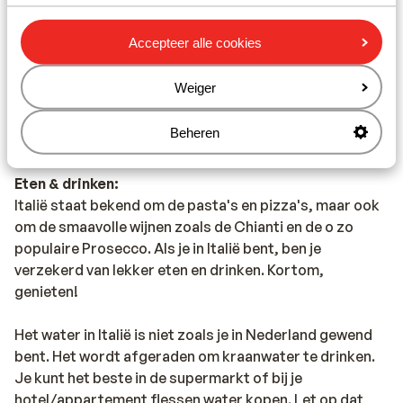
provider. Wil je gebruikmaken van het internet via je
telefoon, dan raden wij aan om dit via een Wireless
Accepteer alle cookies
netwerk te doen. Zet ook altijd in het buitenland
dataroaming uit.
Weiger
Alarmnummer:
Beheren
Het alarmnummer in Italië voor de politie is 112.
Eten & drinken:
Italië staat bekend om de pasta's en pizza's, maar ook
om de smaavolle wijnen zoals de Chianti en de o zo
populaire Prosecco. Als je in Italië bent, ben je
verzekerd van lekker eten en drinken. Kortom,
genieten!
Het water in Italië is niet zoals je in Nederland gewend
bent. Het wordt afgeraden om kraanwater te drinken.
Je kunt het beste in de supermarkt of bij je
hotel/appartement flessen water kopen. Let op dat