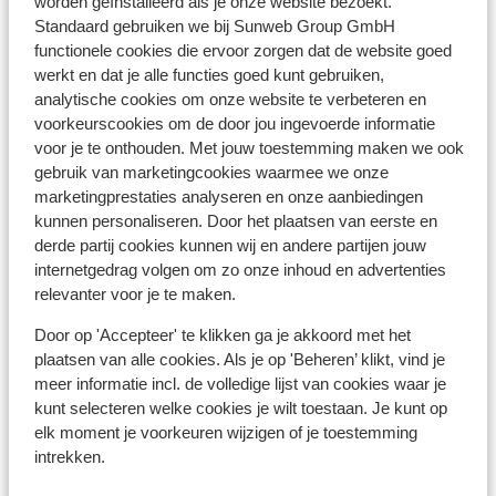
worden geïnstalleerd als je onze website bezoekt.
Giardini Naxos is Sunweb reisleiding aanwezig. In de
Standaard gebruiken we bij Sunweb Group GmbH
regio Cefalu een plaatselijke Engelssprekende
functionele cookies die ervoor zorgen dat de website goed
vertegenwoordiger aanwezig.
werkt en dat je alle functies goed kunt gebruiken,
Calabrië: in de regio Calabrië is geen Sunweb
analytische cookies om onze website te verbeteren en
reisleiding aanwezig. Je wordt hier opgevangen door
voorkeurscookies om de door jou ingevoerde informatie
onze lokale Engelsprekende vertegenwoordiger.
voor je te onthouden. Met jouw toestemming maken we ook
Op het vaste land van Italië is geen reisleiding aanwezig.
gebruik van marketingcookies waarmee we onze
marketingprestaties analyseren en onze aanbiedingen
kunnen personaliseren. Door het plaatsen van eerste en
Vaccinatie:
derde partij cookies kunnen wij en andere partijen jouw
Voor actuele informatie betreffende vaccinaties en
internetgedrag volgen om zo onze inhoud en advertenties
relevanter voor je te maken.
andere gegevens over gezondheid en reizen kijk op de
site van LCR: https://www.lcr.nl/.
Door op 'Accepteer' te klikken ga je akkoord met het
plaatsen van alle cookies. Als je op 'Beheren’ klikt, vind je
Telefoneren:
meer informatie incl. de volledige lijst van cookies waar je
Je kunt met je mobiele telefoon telefoneren in Italië. Wij
kunt selecteren welke cookies je wilt toestaan. Je kunt op
adviseren je om dit zoveel mogelijk te beperken,
elk moment je voorkeuren wijzigen of je toestemming
vanwege de hoge kosten die worden verrekend.
intrekken.
Informeer voorafgaand de vakantie hierover bij uw