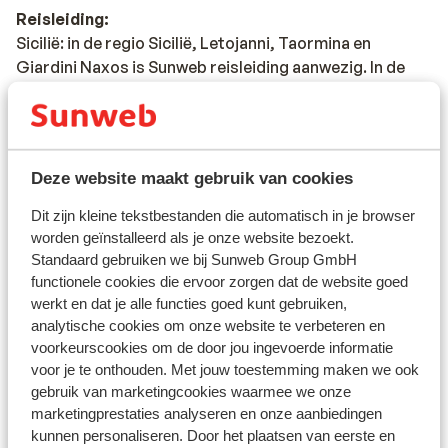
Reisleiding:
Sicilië: in de regio Sicilië, Letojanni, Taormina en
Giardini Naxos is Sunweb reisleiding aanwezig. In de
regio Cefalu een plaatselijke Engelssprekende
vertegenwoordiger aanwezig.
Calabrië: in de regio Calabrië is geen Sunweb
reisleiding aanwezig. Je wordt hier opgevangen door
Deze website maakt gebruik van cookies
onze lokale Engelsprekende vertegenwoordiger.
Op het vaste land van Italië is geen reisleiding aanwezig.
Dit zijn kleine tekstbestanden die automatisch in je browser
worden geïnstalleerd als je onze website bezoekt.
Standaard gebruiken we bij Sunweb Group GmbH
Vaccinatie:
functionele cookies die ervoor zorgen dat de website goed
Voor actuele informatie betreffende vaccinaties en
werkt en dat je alle functies goed kunt gebruiken,
andere gegevens over gezondheid en reizen kijk op de
analytische cookies om onze website te verbeteren en
site van LCR: https://www.lcr.nl/.
voorkeurscookies om de door jou ingevoerde informatie
voor je te onthouden. Met jouw toestemming maken we ook
gebruik van marketingcookies waarmee we onze
Telefoneren:
marketingprestaties analyseren en onze aanbiedingen
Je kunt met je mobiele telefoon telefoneren in Italië. Wij
kunnen personaliseren. Door het plaatsen van eerste en
adviseren je om dit zoveel mogelijk te beperken,