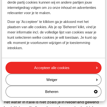
derde partij cookies kunnen wij en andere partijen jouw
vanwege de hoge kosten die worden verrekend.
internetgedrag volgen om zo onze inhoud en advertenties
Informeer voorafgaand de vakantie hierover bij uw
relevanter voor je te maken.
provider. Wil je gebruikmaken van het internet via je
telefoon, dan raden wij aan om dit via een Wireless
Door op 'Accepteer' te klikken ga je akkoord met het
plaatsen van alle cookies. Als je op 'Beheren’ klikt, vind je
netwerk te doen. Zet ook altijd in het buitenland
meer informatie incl. de volledige lijst van cookies waar je
dataroaming uit.
kunt selecteren welke cookies je wilt toestaan. Je kunt op
elk moment je voorkeuren wijzigen of je toestemming
Alarmnummer:
intrekken.
Het alarmnummer in Italië voor de politie is 112.
Eten & drinken:
Italië staat bekend om de pasta's en pizza's, maar ook
Accepteer alle cookies
om de smaavolle wijnen zoals de Chianti en de o zo
populaire Prosecco. Als je in Italië bent, ben je
Weiger
verzekerd van lekker eten en drinken. Kortom,
genieten!
Beheren
Het water in Italië is niet zoals je in Nederland gewend