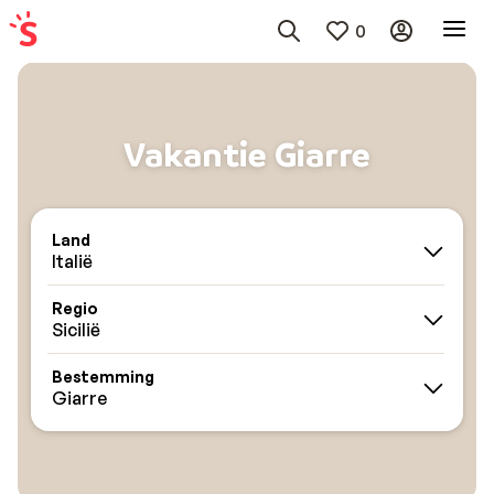
0
Vakantie Giarre
Land
Italië
Regio
Sicilië
Bestemming
Giarre