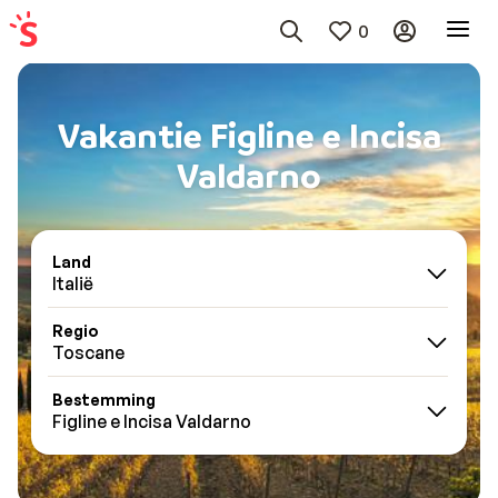
0
Vakantie Figline e Incisa
Valdarno
Land
Italië
Regio
Toscane
Bestemming
Figline e Incisa Valdarno