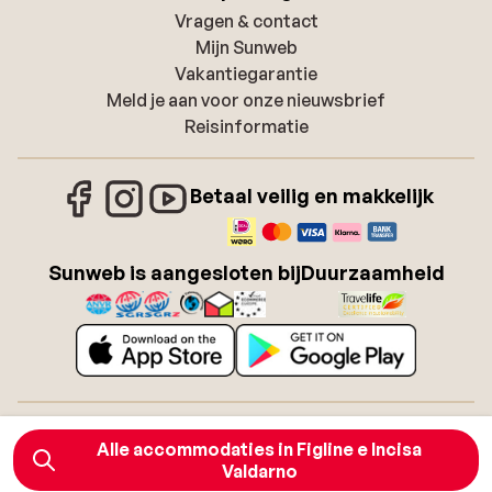
Vragen & contact
Mijn Sunweb
Vakantiegarantie
Meld je aan voor onze nieuwsbrief
Reisinformatie
Betaal veilig en makkelijk
Sunweb is aangesloten bij
Duurzaamheid
Over Sunweb
Vacatures
Alle accommodaties in Figline e Incisa
Algemene voorwaarden zonvakanties
Cookies
Valdarno
Toegankelijkheidsverklaring
Disclaimer
Sitemap