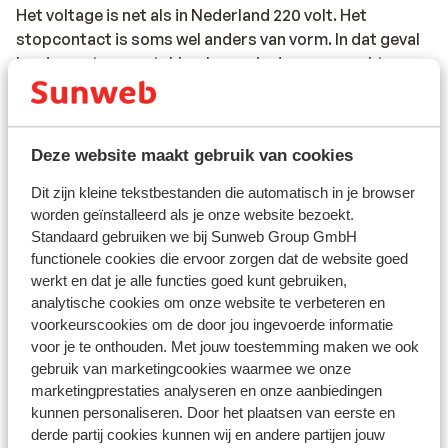
Het voltage is net als in Nederland 220 volt. Het
stopcontact is soms wel anders van vorm. In dat geval
kun je een tussenstekker kopen in de supermarkt.
Reisdocumenten:
Je dient in het bezit te zijn van een geldig paspoort of
Deze website maakt gebruik van cookies
een geldig identiteitsbewijs. Heb je niet de Nederlandse
nationaliteit, dan is het belangrijk om na te vragen of er
Dit zijn kleine tekstbestanden die automatisch in je browser
andere regels van toepassing zijn. Dit vraag je na bij de
worden geïnstalleerd als je onze website bezoekt.
ambassade van het land waar je heen wilt en de landen
Standaard gebruiken we bij Sunweb Group GmbH
waar je doorheen reist.
functionele cookies die ervoor zorgen dat de website goed
werkt en dat je alle functies goed kunt gebruiken,
Het reizen met de juiste documenten is jouw eigen
analytische cookies om onze website te verbeteren en
verantwoordelijkheid. Sunweb kan hiervoor niet
voorkeurscookies om de door jou ingevoerde informatie
aansprakelijk worden gesteld.
voor je te onthouden. Met jouw toestemming maken we ook
gebruik van marketingcookies waarmee we onze
Reisleiding:
marketingprestaties analyseren en onze aanbiedingen
kunnen personaliseren. Door het plaatsen van eerste en
Sicilië: in de regio Sicilië, Letojanni, Taormina en
derde partij cookies kunnen wij en andere partijen jouw
Giardini Naxos is Sunweb reisleiding aanwezig. In de