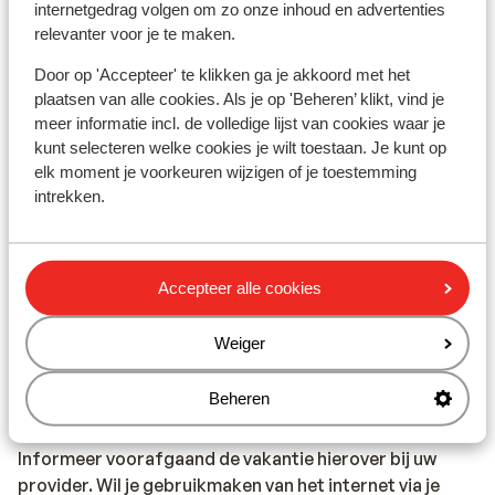
internetgedrag volgen om zo onze inhoud en advertenties
regio Cefalu een plaatselijke Engelssprekende
relevanter voor je te maken.
vertegenwoordiger aanwezig.
Calabrië: in de regio Calabrië is geen Sunweb
Door op 'Accepteer' te klikken ga je akkoord met het
reisleiding aanwezig. Je wordt hier opgevangen door
plaatsen van alle cookies. Als je op 'Beheren’ klikt, vind je
onze lokale Engelsprekende vertegenwoordiger.
meer informatie incl. de volledige lijst van cookies waar je
Op het vaste land van Italië is geen reisleiding aanwezig.
kunt selecteren welke cookies je wilt toestaan. Je kunt op
elk moment je voorkeuren wijzigen of je toestemming
intrekken.
Vaccinatie:
Voor actuele informatie betreffende vaccinaties en
andere gegevens over gezondheid en reizen kijk op de
Accepteer alle cookies
site van LCR: https://www.lcr.nl/.
Weiger
Telefoneren:
Je kunt met je mobiele telefoon telefoneren in Italië. Wij
Beheren
adviseren je om dit zoveel mogelijk te beperken,
vanwege de hoge kosten die worden verrekend.
Informeer voorafgaand de vakantie hierover bij uw
provider. Wil je gebruikmaken van het internet via je