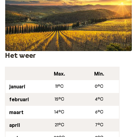
Het weer
Max.
Min.
januari
11°C
0°C
februari
15°C
4°C
maart
14°C
6°C
april
21°C
7°C