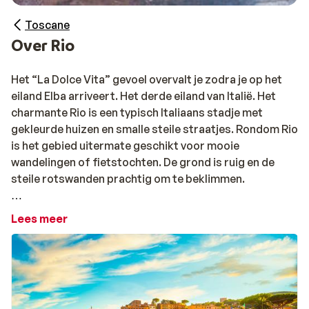
Toscane
Over Rio
Het “La Dolce Vita” gevoel overvalt je zodra je op het
eiland Elba arriveert. Het derde eiland van Italië. Het
charmante Rio is een typisch Italiaans stadje met
gekleurde huizen en smalle steile straatjes. Rondom Rio
is het gebied uitermate geschikt voor mooie
wandelingen of fietstochten. De grond is ruig en de
steile rotswanden prachtig om te beklimmen.
Om naar Rio op het eiland Elba te gaan, moet je een
Lees meer
veerboot nemen. Wij raden de veerbootverbinding
Piombino - Rio Marina aan, omdat deze haven het
dichtst bij de accommodatie ligt. De reis duurt
ongeveer 45 minuten en het is mogelijk om een auto
mee te nemen op de veerboot. We raden je aan om dit