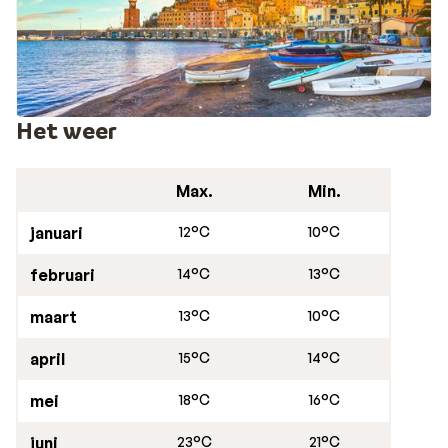
van tevoren te reserveren.
Het weer
Max.
Min.
januari
12°C
10°C
februari
14°C
13°C
maart
13°C
10°C
april
15°C
14°C
mei
18°C
16°C
juni
23°C
21°C