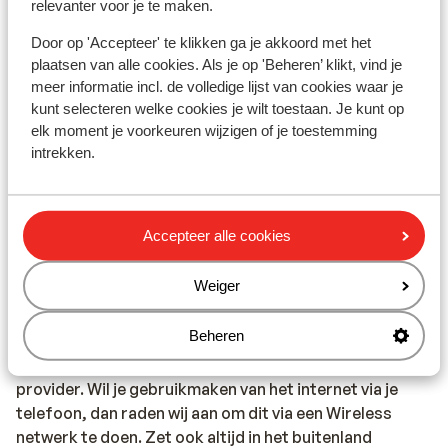
relevanter voor je te maken.
Calabrië: in de regio Calabrië is geen Sunweb
reisleiding aanwezig. Je wordt hier opgevangen door
Door op 'Accepteer' te klikken ga je akkoord met het
onze lokale Engelsprekende vertegenwoordiger.
plaatsen van alle cookies. Als je op 'Beheren’ klikt, vind je
Op het vaste land van Italië is geen reisleiding aanwezig.
meer informatie incl. de volledige lijst van cookies waar je
kunt selecteren welke cookies je wilt toestaan. Je kunt op
elk moment je voorkeuren wijzigen of je toestemming
Vaccinatie:
intrekken.
Voor actuele informatie betreffende vaccinaties en
andere gegevens over gezondheid en reizen kijk op de
site van LCR: https://www.lcr.nl/.
Accepteer alle cookies
Telefoneren:
Weiger
Je kunt met je mobiele telefoon telefoneren in Italië. Wij
adviseren je om dit zoveel mogelijk te beperken,
Beheren
vanwege de hoge kosten die worden verrekend.
Informeer voorafgaand de vakantie hierover bij uw
provider. Wil je gebruikmaken van het internet via je
telefoon, dan raden wij aan om dit via een Wireless
netwerk te doen. Zet ook altijd in het buitenland