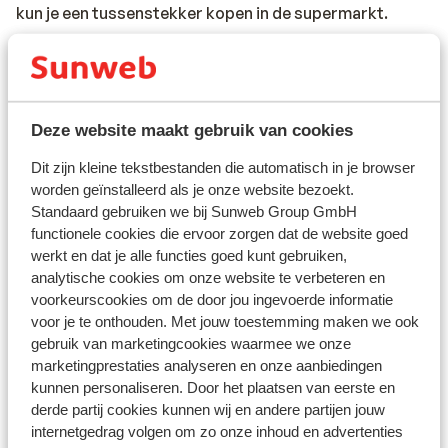
kun je een tussenstekker kopen in de supermarkt.
Reisdocumenten:
Je dient in het bezit te zijn van een geldig paspoort of
een geldig identiteitsbewijs. Heb je niet de Nederlandse
Deze website maakt gebruik van cookies
nationaliteit, dan is het belangrijk om na te vragen of er
andere regels van toepassing zijn. Dit vraag je na bij de
Dit zijn kleine tekstbestanden die automatisch in je browser
ambassade van het land waar je heen wilt en de landen
worden geïnstalleerd als je onze website bezoekt.
waar je doorheen reist.
Standaard gebruiken we bij Sunweb Group GmbH
functionele cookies die ervoor zorgen dat de website goed
Het reizen met de juiste documenten is jouw eigen
werkt en dat je alle functies goed kunt gebruiken,
verantwoordelijkheid. Sunweb kan hiervoor niet
analytische cookies om onze website te verbeteren en
aansprakelijk worden gesteld.
voorkeurscookies om de door jou ingevoerde informatie
voor je te onthouden. Met jouw toestemming maken we ook
Reisleiding:
gebruik van marketingcookies waarmee we onze
Sicilië: in de regio Sicilië, Letojanni, Taormina en
marketingprestaties analyseren en onze aanbiedingen
kunnen personaliseren. Door het plaatsen van eerste en
Giardini Naxos is Sunweb reisleiding aanwezig. In de
derde partij cookies kunnen wij en andere partijen jouw
regio Cefalu een plaatselijke Engelssprekende
internetgedrag volgen om zo onze inhoud en advertenties
vertegenwoordiger aanwezig.