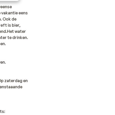
veense
e vakantie eens
a. Ook de
eft is bier,
kend.Het water
ter te drinken.
pen.
ven.
 Op zaterdag en
ovenstaaande
ts: