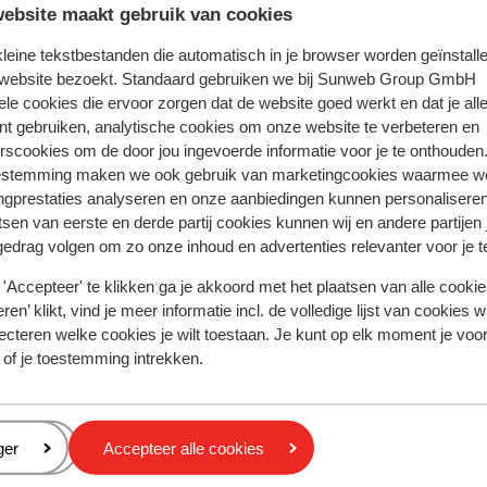
ebsite maakt gebruik van cookies
rgers kunnen met een geldig Nederlands paspoort of ident
eb je niet de Nederlandse nationaliteit, dan is het belangrijk
 kleine tekstbestanden die automatisch in je browser worden geïnstalle
 website bezoekt. Standaard gebruiken we bij Sunweb Group GmbH
egels van toepassing zijn. Dit vraag je na bij de ambassade v
ele cookies die ervoor zorgen dat de website goed werkt en dat je alle
de landen waar je doorheen reist. Het reizen met de juiste do
nt gebruiken, analytische cookies om onze website te verbeteren en
rdelijkheid. Sunweb kan hiervoor niet aansprakelijk worden 
rscookies om de door jou ingevoerde informatie voor je te onthouden
estemming maken we ook gebruik van marketingcookies waarmee w
ngprestaties analyseren en onze aanbiedingen kunnen personalisere
n reisleiding aanwezig. Je wordt opgevangen door een Engels
tsen van eerste en derde partij cookies kunnen wij en andere partijen
iger.
gedrag volgen om zo onze inhoud en advertenties relevanter voor je 
'Accepteer' te klikken ga je akkoord met het plaatsen van alle cookies
ren’ klikt, vind je meer informatie incl. de volledige lijst van cookies w
tie betreffende vaccinaties en andere gegevens over gezon
ecteren welke cookies je wilt toestaan. Je kunt op elk moment je voo
 LCR: https://www.lcr.nl/.
 of je toestemming intrekken.
ummer voor politie, ambulance en de brandweer is 112.
eren
ger
Accepteer alle cookies