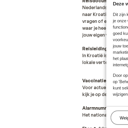
Reisdocumenten:
Deze w
Nederlandse staatsbu
naar Kroatië reizen. H
Dit zijn
je onze
vragen of er andere r
function
waar je heen wilt en 
goed ku
jouw eigen verantwoo
voorkeu
jouw to
Reisleiding
marketi
In Kroatië is er gee
het plaa
lokale vertegenwoord
internet
Door op 
Vaccinatie:
op 'Behe
Voor actuele informa
kunt sel
kijk je op de site van
wijzigen
Alarmnummer:
Het nationale alarmn
Beh
Wei