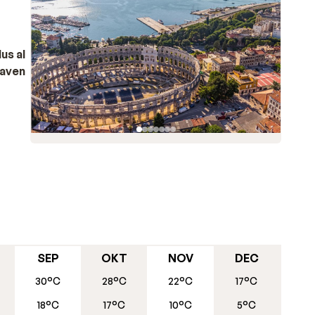
us al
haven
heeft
gen
aatsen
n
begon
SEP
OKT
NOV
DEC
30°C
28°C
22°C
17°C
18°C
17°C
10°C
5°C
a