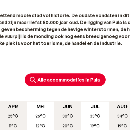
zettend mooie stad vol historie. De oudste vondsten in dit
d zijn maar liefst 80.000 jaar oud. De ligging van Pula is d
ls geven bescherming tegen de hevige winterstormen, de 
de vuurpijl is de monding ook nog eens breed genoeg voor
e plek is voor het toerisme, de handel en de industrie.
Het is de stad niet altijd voor de wind gegaan, maar de stad 
gendarische Hercules je beschermheer is. De eerste vermeldin
ische Argonauten die een stad stichtten. Zoals in zoveel pl
Alle accommodaties in Pula
t al de kolonisten uit Venetië. In de tussentijd en in de jare
 Istrië bij Oostenrijk kwam, begon de verandering. In 1853 
APR
MEI
JUN
JUL
AUG
25°C
26°C
30°C
33°C
34°C
nlijk een wonder dat Pula nog zo rijk is aan historische
11°C
12°C
20°C
19°C
19°C
wijfeld keizer Augustus’ amfitheater uit de eerste eeuw n