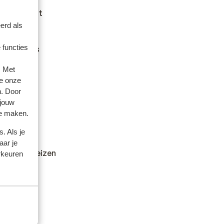
iteitskaart
 om na te
erd als
an het land
 functies
cumenten is
gesteld.
. Met
e onze
n. Door
 sprekende
 jouw
te maken.
. Als je
aar je
dheid en reizen
rkeuren