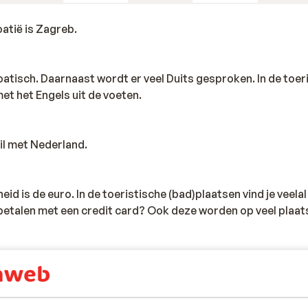
oeken voor voorstellingen, al is het dan nu zonder bloed. I
, zelfs rockconcerten en ook wordt hier het Kroatische
atië is Zagreb.
stus staat ook nog overeind, al is het jaren geleden onder d
Kroatisch. Daarnaast wordt er veel Duits gesproken. In de toer
et het Engels uit de voeten.
 en heb je de mooie haven al gezien? Ga dan zeker naar de
-naast al deze bezienswaardigheden- nog nieuwe Kathedraal 
p te noemen. Dan hebben we het nog niet eens gehad over de 
hil met Nederland.
g. Genoeg te zien, genoeg te beleven.
eid is de euro. In de toeristische (bad)plaatsen vind je veel
 betalen met een credit card? Ook deze worden op veel plaat
s in Nederland 220 volt. Je hebt geen verloopstekker nodig.