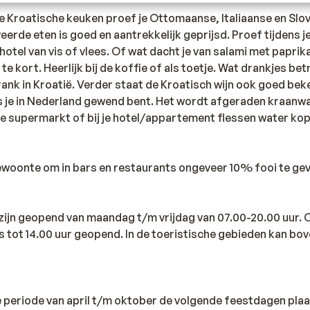
de Kroatische keuken proef je Ottomaanse, Italiaanse en Slo
eerde eten is goed en aantrekkelijk geprijsd. Proef tijdens j
hotel van vis of vlees. Of wat dacht je van salami met paprik
 kort. Heerlijk bij de koffie of als toetje. Wat drankjes betr
rank in Kroatië. Verder staat de Kroatisch wijn ook goed be
als je in Nederland gewend bent. Het wordt afgeraden kraanwa
de supermarkt of bij je hotel/appartement flessen water ko
gewoonte om in bars en restaurants ongeveer 10% fooi te ge
 zijn geopend van maandag t/m vrijdag van 07.00-20.00 uur.
ls tot 14.00 uur geopend. In de toeristische gebieden kan b
de periode van april t/m oktober de volgende feestdagen plaa