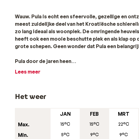
Wauw. Pula is echt een sfeervolle, gezellige en ont
meest zuidelijke deel van het Kroatiësche schiereilan
zo lang ideaal als woonplek. De omringende heuve
heeft ook een mooie beschutte plek en als klap op 
grote schepen. Geen wonder dat Pula een belangrijk
Pula door de jaren heen
Pula is de oudste stad van de Oost-Adriatische kust. 
Lees meer
elke tegenslag overleefd. Niet zo heel gek als de le
over Pula gaan over de Griekse, en eveneens legendar
zijn de Romeinen hier ook jarenlang de baas geweest, ne
Het weer
hierna is de stad meerdere keren geplunderd. Pas toen
de wederopbouw van Pula.
JAN
FEB
MRT
Prachtig in Pula
Max.
15°C
15°C
22°C
Na al die plunderingen, gevechten en slagen is het eige
Min.
5°C
9°C
9°C
monumenten. De grootste bezienswaardigheid is onget