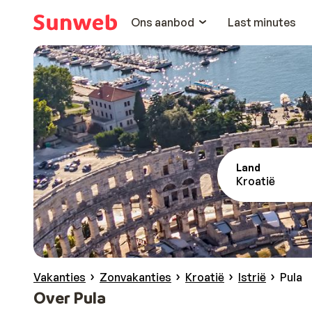
Ons aanbod
Last minutes
Land
Kroatië
Vakanties
Zonvakanties
Kroatië
Istrië
Pula
Over Pula