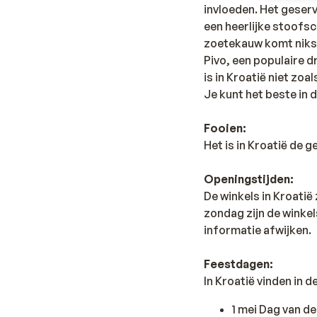
invloeden. Het geserv
een heerlijke stoofsc
zoetekauw komt niks te
Pivo, een populaire d
is in Kroatië niet zo
Je kunt het beste in 
Fooien:
Het is in Kroatië de 
Openingstijden:
De winkels in Kroatië
zondag zijn de winke
informatie afwijken.
Feestdagen:
In Kroatië vinden in 
1 mei Dag van d