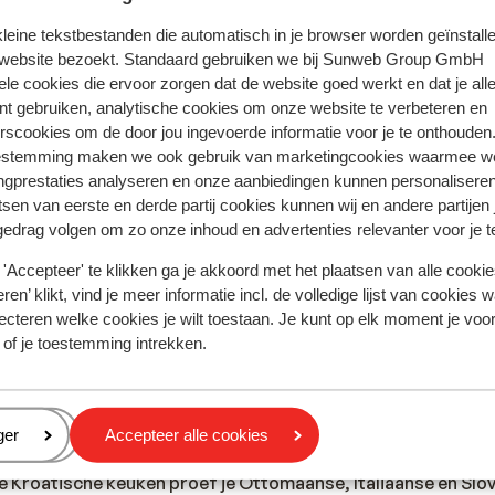
eb je niet de Nederlandse nationaliteit, dan is het belangrijk
 kleine tekstbestanden die automatisch in je browser worden geïnstalle
egels van toepassing zijn. Dit vraag je na bij de ambassade v
 website bezoekt. Standaard gebruiken we bij Sunweb Group GmbH
de landen waar je doorheen reist. Het reizen met de juiste do
ele cookies die ervoor zorgen dat de website goed werkt en dat je alle
rdelijkheid. Sunweb kan hiervoor niet aansprakelijk worden 
nt gebruiken, analytische cookies om onze website te verbeteren en
rscookies om de door jou ingevoerde informatie voor je te onthouden
estemming maken we ook gebruik van marketingcookies waarmee w
n reisleiding aanwezig. Je wordt opgevangen door een Engels
ngprestaties analyseren en onze aanbiedingen kunnen personalisere
iger.
tsen van eerste en derde partij cookies kunnen wij en andere partijen
gedrag volgen om zo onze inhoud en advertenties relevanter voor je 
'Accepteer' te klikken ga je akkoord met het plaatsen van alle cookies
ren’ klikt, vind je meer informatie incl. de volledige lijst van cookies w
tie betreffende vaccinaties en andere gegevens over gezon
ecteren welke cookies je wilt toestaan. Je kunt op elk moment je voo
 LCR: https://www.lcr.nl/.
 of je toestemming intrekken.
ummer voor politie, ambulance en de brandweer is 112.
eren
ger
Accepteer alle cookies
de Kroatische keuken proef je Ottomaanse, Italiaanse en Slo