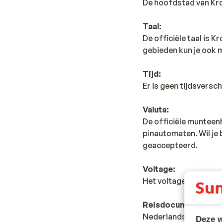
De hoofdstad van Kro
Taal:
De officiële taal is 
gebieden kun je ook m
Tijd:
Er is geen tijdsversc
Valuta:
De officiële munteenh
pinautomaten. Wil je
geaccepteerd.
Voltage:
Het voltage is net al
Reisdocumenten:
Nederlandse staatsbu
Deze w