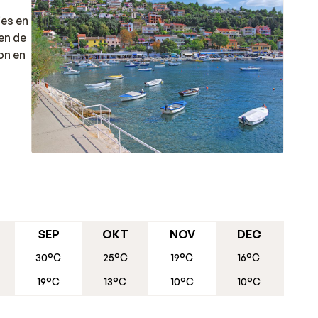
jes en
en de
on en
SEP
OKT
NOV
DEC
30°C
25°C
19°C
16°C
19°C
13°C
10°C
10°C