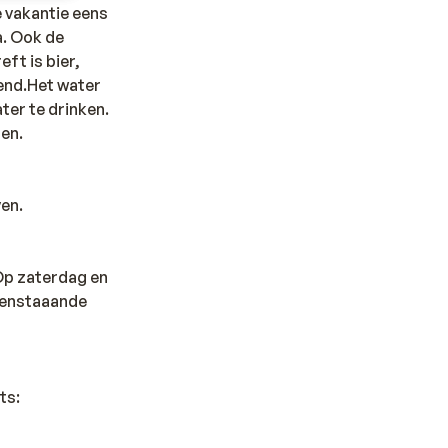
e vakantie eens
a. Ook de
eft is bier,
kend.Het water
ter te drinken.
pen.
ven.
 Op zaterdag en
ovenstaaande
ts: