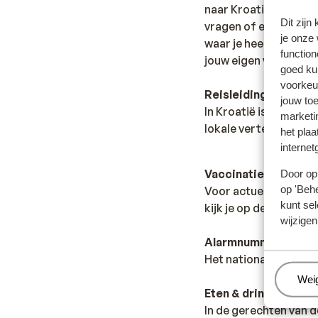
naar Kroatië reizen. H
Dit zijn
vragen of er andere r
je onze
waar je heen wilt en 
function
jouw eigen verantwoo
goed ku
voorkeu
Reisleiding
jouw to
In Kroatië is er gee
marketi
lokale vertegenwoord
het plaa
internet
Vaccinatie:
Door op 
op 'Behe
Voor actuele informa
kunt sel
kijk je op de site van
wijzigen
Alarmnummer:
Het nationale alarmn
Beh
Wei
Eten & drinken:
In de gerechten van 