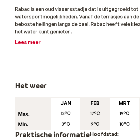
Rabac is een oud vissersstadje dat is uitgegroeid tot
watersportmogelijkheden. Vanaf de terrasjes aan de h
beboste hellingen langs de baai. Rabac heeft vele ki
het water kunt genieten.
Lees meer
Het weer
JAN
FEB
MRT
Max.
13°C
17°C
19°C
Min.
3°C
9°C
10°C
Praktische informatie
Hoofdstad: