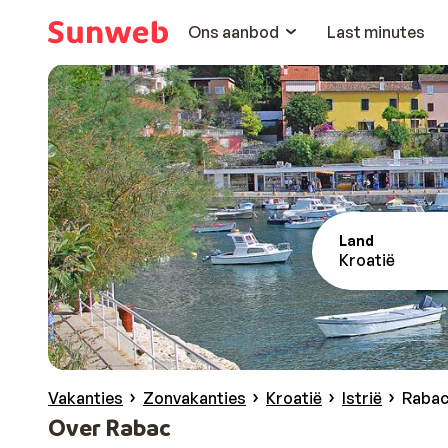
Ons aanbod
Last minutes
Land
Kroatië
Vakanties
Zonvakanties
Kroatië
Istrië
Raba
Over Rabac