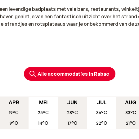
 een levendige badplaats met vele bars, restaurants, winkelt
aven geniet je van een fantastisch uitzicht over het strand 
ezelstrandjes en rotsplateaus waar je onbekommerd van de z
Alle accommodaties in Rabac
APR
MEI
JUN
JUL
AUG
19°C
25°C
28°C
36°C
33°C
9°C
14°C
17°C
22°C
21°C