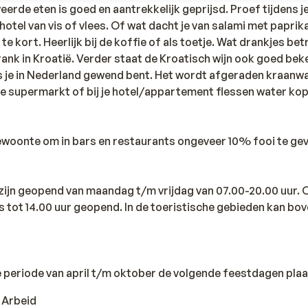
eerde eten is goed en aantrekkelijk geprijsd. Proef tijdens j
hotel van vis of vlees. Of wat dacht je van salami met paprik
 kort. Heerlijk bij de koffie of als toetje. Wat drankjes betr
rank in Kroatië. Verder staat de Kroatisch wijn ook goed be
als je in Nederland gewend bent. Het wordt afgeraden kraanwa
de supermarkt of bij je hotel/appartement flessen water ko
gewoonte om in bars en restaurants ongeveer 10% fooi te ge
 zijn geopend van maandag t/m vrijdag van 07.00-20.00 uur.
ls tot 14.00 uur geopend. In de toeristische gebieden kan b
de periode van april t/m oktober de volgende feestdagen plaa
e Arbeid