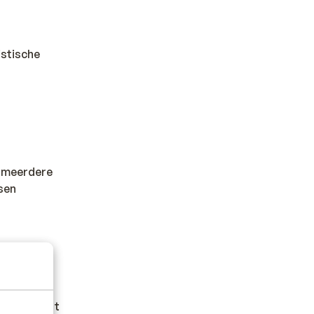
istische
al meerdere
sen
iteitskaart