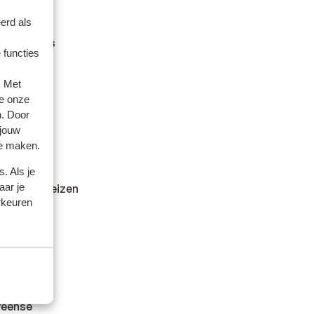
 om na te
erd als
an het land
cumenten is
 functies
gesteld.
. Met
e onze
 sprekende
n. Door
 jouw
te maken.
. Als je
aar je
dheid en reizen
rkeuren
veense