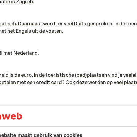
atië is Zagreb.
Kroatisch. Daarnaast wordt er veel Duits gesproken. In de toer
et het Engels uit de voeten.
hil met Nederland.
eid is de euro. In de toeristische (bad)plaatsen vind je veel
 betalen met een credit card? Ook deze worden op veel plaat
s in Nederland 220 volt. Je hebt geen verloopstekker nodig.
rgers kunnen met een geldig Nederlands paspoort of ident
ebsite maakt gebruik van cookies