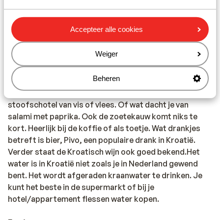
Het nationale alarmnummer voor politie, ambulance en
de brandweer is 112.
Accepteer alle cookies
Eten & drinken:
Weiger
In de gerechten van de Kroatische keuken proef je
Ottomaanse, Italiaanse en Sloveense invloeden. Het
Beheren
geserveerde eten is goed en aantrekkelijk geprijsd.
Proef tijdens je vakantie eens een heerlijke
stoofschotel van vis of vlees. Of wat dacht je van
salami met paprika. Ook de zoetekauw komt niks te
kort. Heerlijk bij de koffie of als toetje. Wat drankjes
betreft is bier, Pivo, een populaire drank in Kroatië.
Verder staat de Kroatisch wijn ook goed bekend.Het
water is in Kroatië niet zoals je in Nederland gewend
bent. Het wordt afgeraden kraanwater te drinken. Je
kunt het beste in de supermarkt of bij je
hotel/appartement flessen water kopen.