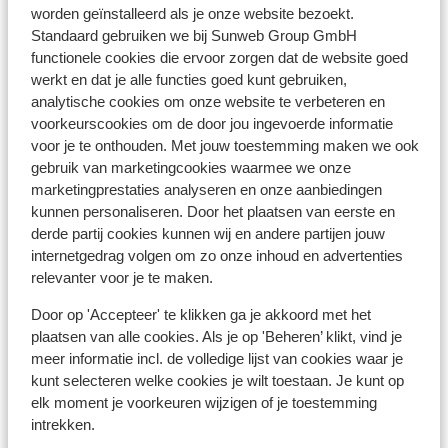
worden geïnstalleerd als je onze website bezoekt.
het belangrijk om na te vragen of er andere regels van
Standaard gebruiken we bij Sunweb Group GmbH
toepassing zijn. Dit vraag je na bij de ambassade van
functionele cookies die ervoor zorgen dat de website goed
het land waar je heen wilt en de landen waar je doorheen
werkt en dat je alle functies goed kunt gebruiken,
reist. Het reizen met de juiste documenten is jouw eigen
analytische cookies om onze website te verbeteren en
verantwoordelijkheid. Sunweb kan hiervoor niet
voorkeurscookies om de door jou ingevoerde informatie
aansprakelijk worden gesteld.
voor je te onthouden. Met jouw toestemming maken we ook
gebruik van marketingcookies waarmee we onze
Reisleiding
marketingprestaties analyseren en onze aanbiedingen
In Kroatië is er geen reisleiding aanwezig. Je wordt
kunnen personaliseren. Door het plaatsen van eerste en
derde partij cookies kunnen wij en andere partijen jouw
opgevangen door een Engels sprekende lokale
internetgedrag volgen om zo onze inhoud en advertenties
vertegenwoordiger.
relevanter voor je te maken.
Door op 'Accepteer' te klikken ga je akkoord met het
Vaccinatie:
plaatsen van alle cookies. Als je op 'Beheren’ klikt, vind je
Voor actuele informatie betreffende vaccinaties en
meer informatie incl. de volledige lijst van cookies waar je
andere gegevens over gezondheid en reizen kijk je op
kunt selecteren welke cookies je wilt toestaan. Je kunt op
de site van LCR: https://www.lcr.nl/.
elk moment je voorkeuren wijzigen of je toestemming
intrekken.
Alarmnummer: