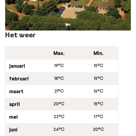
Het weer
Max.
Min.
januari
19°C
15°C
februari
18°C
15°C
maart
21°C
16°C
april
20°C
15°C
mei
22°C
17°C
juni
24°C
20°C