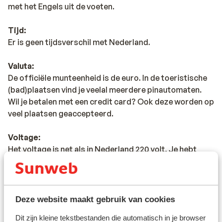
met het Engels uit de voeten.
Tijd:
Er is geen tijdsverschil met Nederland.
Valuta:
De officiële munteenheid is de euro. In de toeristische
(bad)plaatsen vind je veelal meerdere pinautomaten.
Wil je betalen met een credit card? Ook deze worden op
veel plaatsen geaccepteerd.
Voltage:
Het voltage is net als in Nederland 220 volt. Je hebt
geen verloopstekker nodig.
Reisdocumenten:
Nederlandse staatsburgers kunnen met een geldig
Deze website maakt gebruik van cookies
Nederlands paspoort of identiteitskaart naar Kroatië
Dit zijn kleine tekstbestanden die automatisch in je browser
reizen. Heb je niet de Nederlandse nationaliteit, dan is