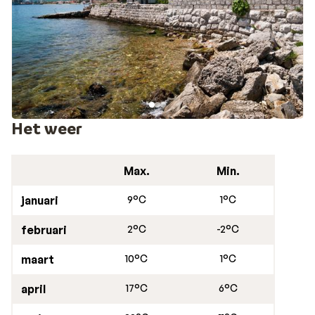
Het weer
Max.
Min.
januari
9°C
1°C
februari
2°C
-2°C
maart
10°C
1°C
april
17°C
6°C