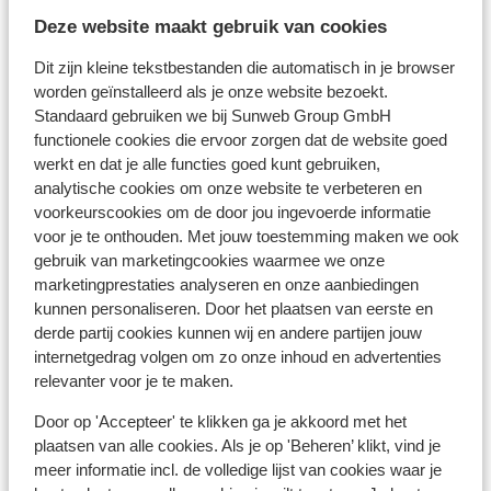
Taal:
Deze website maakt gebruik van cookies
De officiële taal in Montenegro is Montenegrijns. In de
toeristische gebieden spreken velen ook Engels.
Dit zijn kleine tekstbestanden die automatisch in je browser
worden geïnstalleerd als je onze website bezoekt.
Tijd:
Standaard gebruiken we bij Sunweb Group GmbH
functionele cookies die ervoor zorgen dat de website goed
Er is geen tijdsverschil met Nederland.
werkt en dat je alle functies goed kunt gebruiken,
analytische cookies om onze website te verbeteren en
Valuta:
voorkeurscookies om de door jou ingevoerde informatie
In Montenegro betaal je met de euro
voor je te onthouden. Met jouw toestemming maken we ook
gebruik van marketingcookies waarmee we onze
Voltage:
marketingprestaties analyseren en onze aanbiedingen
De spanning is net als in Nederland 220 volt. Je hebt
kunnen personaliseren. Door het plaatsen van eerste en
geen verloopstekker nodig
derde partij cookies kunnen wij en andere partijen jouw
internetgedrag volgen om zo onze inhoud en advertenties
Reisdocumenten:
relevanter voor je te maken.
Nederlandse staatsburgers kunnen met een geldig
Door op 'Accepteer' te klikken ga je akkoord met het
Nederlands paspoort of identiteitskaart naar
plaatsen van alle cookies. Als je op 'Beheren’ klikt, vind je
Montenegro reizen. Heb je niet de Nederlandse
meer informatie incl. de volledige lijst van cookies waar je
nationaliteit, dan is het belangrijk om na te vragen of er