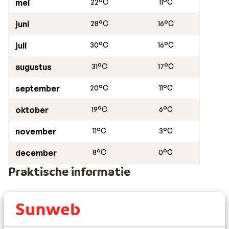
mei
22°C
11°C
juni
28°C
16°C
juli
30°C
16°C
augustus
31°C
17°C
september
20°C
11°C
oktober
19°C
6°C
november
11°C
3°C
december
8°C
0°C
Praktische informatie
De hoofdstad:
De hoofdstad van Montenegro is Podgorica.