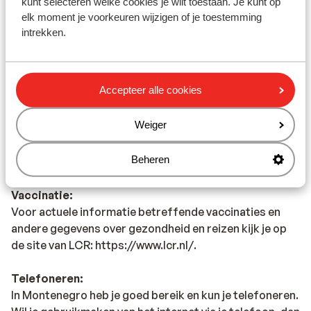
kunt selecteren welke cookies je wilt toestaan. Je kunt op
andere regels van toepassing zijn. Dit vraag je na bij de
elk moment je voorkeuren wijzigen of je toestemming
ambassade van het land waar je heen wilt en de landen
intrekken.
waar je doorheen reist.Het reizen met de juiste
documenten is jouw eigen verantwoordelijkheid.
Sunweb kan hiervoor niet aansprakelijk worden
Accepteer alle cookies
gesteld.
Weiger
Reisleiding
In Montenegro is er reisleiding aanwezig (Engels
Beheren
sprekend).
Vaccinatie:
Voor actuele informatie betreffende vaccinaties en
andere gegevens over gezondheid en reizen kijk je op
de site van LCR: https://www.lcr.nl/.
Telefoneren:
In Montenegro heb je goed bereik en kun je telefoneren.