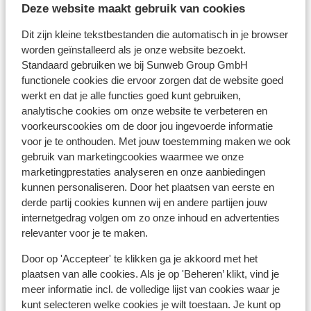
De officiële taal in Montenegro is Montenegrijns. In de
Deze website maakt gebruik van cookies
toeristische gebieden spreken velen ook Engels.
Dit zijn kleine tekstbestanden die automatisch in je browser
worden geïnstalleerd als je onze website bezoekt.
Tijd:
Standaard gebruiken we bij Sunweb Group GmbH
Er is geen tijdsverschil met Nederland.
functionele cookies die ervoor zorgen dat de website goed
werkt en dat je alle functies goed kunt gebruiken,
Valuta:
analytische cookies om onze website te verbeteren en
In Montenegro betaal je met de euro
voorkeurscookies om de door jou ingevoerde informatie
voor je te onthouden. Met jouw toestemming maken we ook
Voltage:
gebruik van marketingcookies waarmee we onze
De spanning is net als in Nederland 220 volt. Je hebt
marketingprestaties analyseren en onze aanbiedingen
kunnen personaliseren. Door het plaatsen van eerste en
geen verloopstekker nodig
derde partij cookies kunnen wij en andere partijen jouw
internetgedrag volgen om zo onze inhoud en advertenties
Reisdocumenten:
relevanter voor je te maken.
Nederlandse staatsburgers kunnen met een geldig
Nederlands paspoort of identiteitskaart naar
Door op 'Accepteer' te klikken ga je akkoord met het
Montenegro reizen. Heb je niet de Nederlandse
plaatsen van alle cookies. Als je op 'Beheren’ klikt, vind je
nationaliteit, dan is het belangrijk om na te vragen of er
meer informatie incl. de volledige lijst van cookies waar je
kunt selecteren welke cookies je wilt toestaan. Je kunt op
andere regels van toepassing zijn. Dit vraag je na bij de