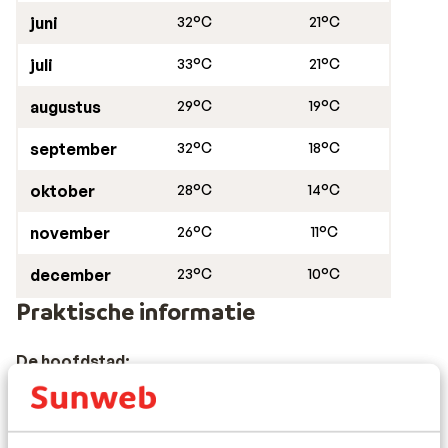
juni
32°C
21°C
juli
33°C
21°C
augustus
29°C
19°C
september
32°C
18°C
oktober
28°C
14°C
november
26°C
11°C
december
23°C
10°C
Praktische informatie
De hoofdstad:
De hoofdstad van Montenegro is Podgorica.
Taal: