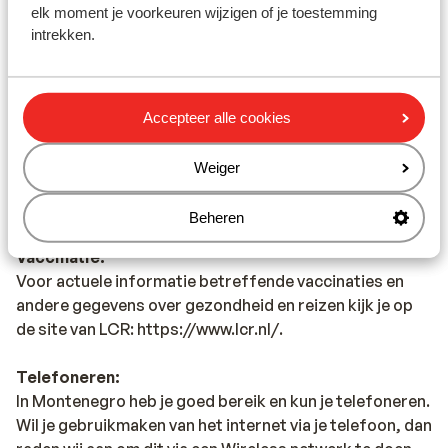
elk moment je voorkeuren wijzigen of je toestemming
ambassade van het land waar je heen wilt en de landen
intrekken.
waar je doorheen reist.Het reizen met de juiste
documenten is jouw eigen verantwoordelijkheid.
Sunweb kan hiervoor niet aansprakelijk worden
gesteld.
Accepteer alle cookies
Reisleiding
Weiger
In Montenegro is er reisleiding aanwezig (Engels
sprekend).
Beheren
Vaccinatie:
Voor actuele informatie betreffende vaccinaties en
andere gegevens over gezondheid en reizen kijk je op
de site van LCR: https://www.lcr.nl/.
Telefoneren:
In Montenegro heb je goed bereik en kun je telefoneren.
Wil je gebruikmaken van het internet via je telefoon, dan