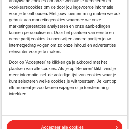
bestuurder dient deze te dragen bij het verlaten van de
analytische cookies om onze website te verbeteren en
auto langs de weg buiten de bebouwde kom bij pech of
voorkeurscookies om de door jou ingevoerde informatie
ongeval. Veiligheidsvesten zijn o.a. te koop bij de
voor je te onthouden. Met jouw toestemming maken we ook
gebruik van marketingcookies waarmee we onze
ANWB.
marketingprestaties analyseren en onze aanbiedingen
Wanneer je naar Oostenrijk reist via België dan ben je
kunnen personaliseren. Door het plaatsen van eerste en
ook verplicht een brandblusser in de auto te hebben.
derde partij cookies kunnen wij en andere partijen jouw
•Op alle snelwegen in Oostenrijk is voor
internetgedrag volgen om zo onze inhoud en advertenties
motorvoertuigen tot 3500 kg een tolvignet verplicht.
relevanter voor je te maken.
Uitzondering hierop vormt een aantal
Sondermautstrecken waar geen vignetplicht geldt,
Door op 'Accepteer' te klikken ga je akkoord met het
plaatsen van alle cookies. Als je op 'Beheren’ klikt, vind je
maar wel apart tol betaald moet worden. Een overzicht
meer informatie incl. de volledige lijst van cookies waar je
van de tolwegen en tarieven is o.a. terug te vinden op de
kunt selecteren welke cookies je wilt toestaan. Je kunt op
website van de ANWB.
elk moment je voorkeuren wijzigen of je toestemming
•Voor motorvoertuigen (ook campers) met een
intrekken.
gewicht van meer dan 3500 kg is een GO-box verplicht
op de snelwegen.
•Voor een aanhanger is geen apart vignet nodig.
•Op de A14 tussen Duitse grens en afslag Hohenems
(tegen de Zwitserse grens) is er keuze tussen een
Accepteer alle cookies