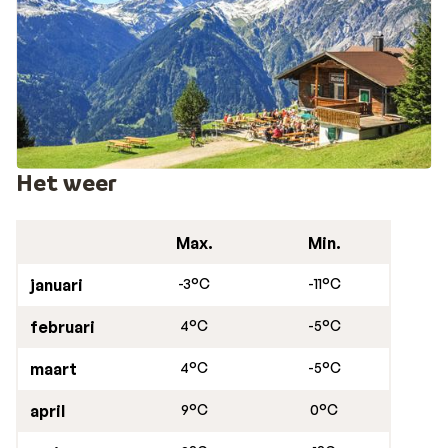
Het weer
Max.
Min.
januari
-3°C
-11°C
februari
4°C
-5°C
maart
4°C
-5°C
april
9°C
0°C