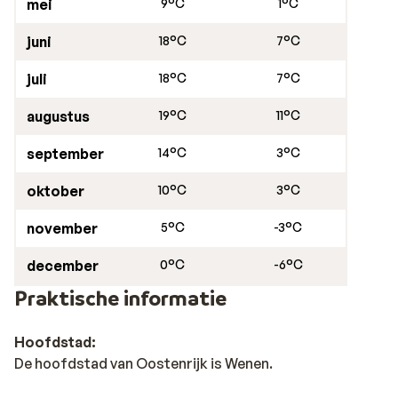
mei
9°C
1°C
juni
18°C
7°C
juli
18°C
7°C
augustus
19°C
11°C
september
14°C
3°C
oktober
10°C
3°C
november
5°C
-3°C
december
0°C
-6°C
Praktische informatie
Hoofdstad:
De hoofdstad van Oostenrijk is Wenen.