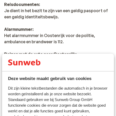
Reisdocumenten:
Je dient in het bezit te zijn van een geldig paspoort of
een geldig identiteitsbewijs.
Alarmnummer:
Het alarmnummer in Oostenrijk voor de politie,
ambulance en brandweer is 112.
Reizen met de auto naar Oostenrijk:
•de maximum snelheid op de snelwegen is 130 km/uur.
Op sommige snelwegen is de maximum snelheid tussen
22.00-05.00 uur 110 km/uur. Dit wordt ter plaatse d.m.v.
borden aangegeven.
Deze website maakt gebruik van cookies
•In Oostenrijk is het verplicht te volgende zaken in de
Dit zijn kleine tekstbestanden die automatisch in je browser
auto te hebben:
worden geïnstalleerd als je onze website bezoekt.
-gevarendriehoek
Standaard gebruiken we bij Sunweb Group GmbH
-verbanddoos
functionele cookies die ervoor zorgen dat de website goed
-veiligheidsvest met reflecterende strepen. De
werkt en dat je alle functies goed kunt gebruiken,