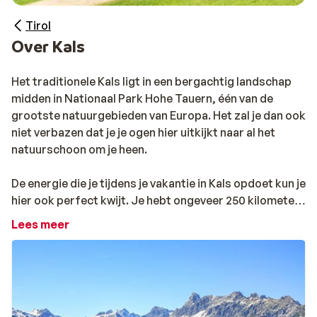
Tirol
Over Kals
Het traditionele Kals ligt in een bergachtig landschap
midden in Nationaal Park Hohe Tauern, één van de
grootste natuurgebieden van Europa. Het zal je dan ook
niet verbazen dat je je ogen hier uitkijkt naar al het
natuurschoon om je heen.
De energie die je tijdens je vakantie in Kals opdoet kun je
hier ook perfect kwijt. Je hebt ongeveer 250 kilometer
aan wandelpaden en de bergen lenen zich uitstekend
Lees meer
voor bersporten zoals bergtochten en beklimmingen.
De plaats staat bovendien bekend als zeer
kindvriendelijk, dankzij het grote aanbod aan
activiteiten en faciliteiten voor kinderen.