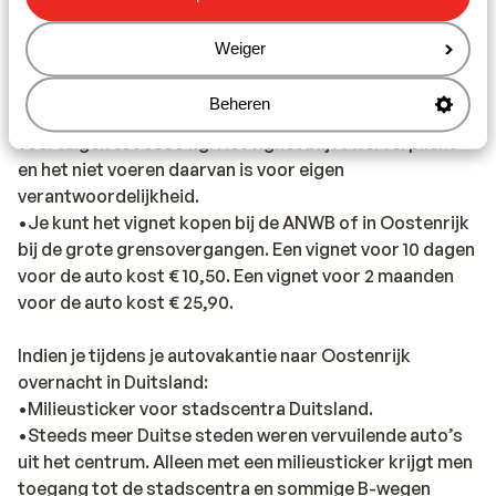
vignet en een dagkaart (KorridorVignette).
•De vignetplicht geldt ook voor het stuk van de A12
Weiger
tussen de Duitse grens en de afrit Kufstein-Sud. Voor
onbepaalde tijd zal op dit traject echter niet
Beheren
gecontroleerd worden op het bezit van een vignet bij
voertuigen tot 3500 kg. Het vignet blijft wel verplicht
en het niet voeren daarvan is voor eigen
verantwoordelijkheid.
•Je kunt het vignet kopen bij de ANWB of in Oostenrijk
bij de grote grensovergangen. Een vignet voor 10 dagen
voor de auto kost € 10,50. Een vignet voor 2 maanden
voor de auto kost € 25,90.
Indien je tijdens je autovakantie naar Oostenrijk
overnacht in Duitsland:
•Milieusticker voor stadscentra Duitsland.
•Steeds meer Duitse steden weren vervuilende auto’s
uit het centrum. Alleen met een milieusticker krijgt men
toegang tot de stadscentra en sommige B-wegen