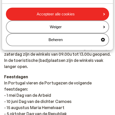
en jouw maaltijd is compleet.
Fooien
Accepteer alle cookies
Het is in Portugal een gewoonte om in bars en
restaurants tussen de 5% en 10% fooi te geven.
Weiger
Openingstijden
Beheren
De winkels in Portugal zijn van maandag t/m vrijdag van
09.00u tot 13.00u en van 15.00u tot 19.00u geopend. Op
zaterdag zijn de winkels van 09.00u tot 13.00u geopend.
In de toeristische (bad)plaatsen zijn de winkels vaak
langer open.
Feestdagen
In Portugal vieren de Portugezen de volgende
feestdagen:
- 1 mei Dag van de Arbeid
- 10 juni Dag van de dichter Camoes
- 15 augustus Maria Hemelvaart
- 5 oktober Dag van de Republiek