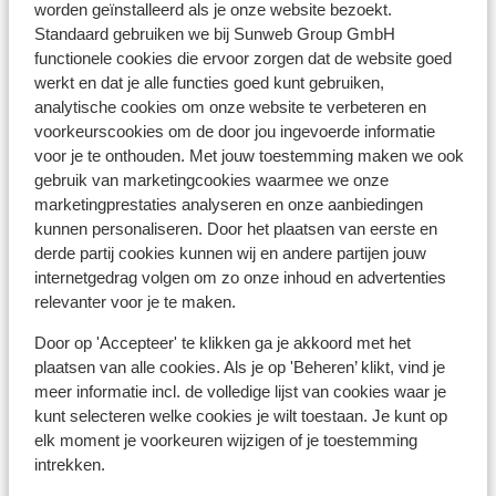
worden geïnstalleerd als je onze website bezoekt.
Je kan met je mobiele telefoon telefoneren in Portugal.
Standaard gebruiken we bij Sunweb Group GmbH
Wij adviseren je om dit zoveel mogelijk te beperken,
functionele cookies die ervoor zorgen dat de website goed
vanwege de hoge kosten die hiervoor aangerekend
werkt en dat je alle functies goed kunt gebruiken,
worden. Informeer hierover bij jouw provider voor je op
analytische cookies om onze website te verbeteren en
vakantie vertrekt. Als je gebruik wil maken van internet
voorkeurscookies om de door jou ingevoerde informatie
via je telefoon, dan raden we je aan om dit via een
voor je te onthouden. Met jouw toestemming maken we ook
draadloos netwerk te doen. Zet ook altijd je
gebruik van marketingcookies waarmee we onze
marketingprestaties analyseren en onze aanbiedingen
dataroaming uit in het buitenland.
kunnen personaliseren. Door het plaatsen van eerste en
Alarmnummer
derde partij cookies kunnen wij en andere partijen jouw
Het alarmnummer in Portugal voor de politie,
internetgedrag volgen om zo onze inhoud en advertenties
relevanter voor je te maken.
ambulance en brandweer is 112.
Door op 'Accepteer' te klikken ga je akkoord met het
Eten & drinken
plaatsen van alle cookies. Als je op 'Beheren’ klikt, vind je
Tijdens je vakantie in Portugal maak je kennis met de
meer informatie incl. de volledige lijst van cookies waar je
heelijke Portugese keuken. Wat dacht je van Cataplana
kunt selecteren welke cookies je wilt toestaan. Je kunt op
(een stoofschotel van schaal- en schelpdieren met
elk moment je voorkeuren wijzigen of je toestemming
gekookte ham) of van Kip Piri-Piri, lekker pittig! Dit in
intrekken.
combinatie met een glas wijn of een verfrissend pintje