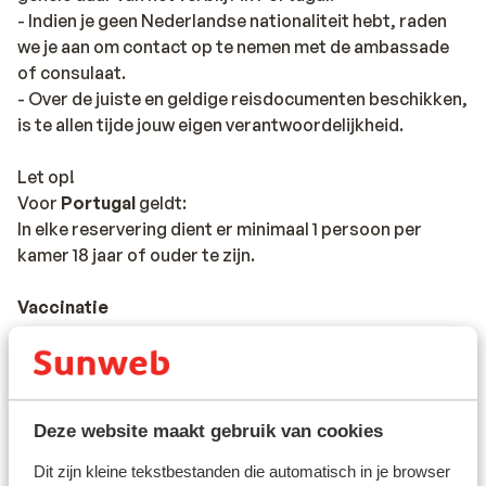
- Indien je geen Nederlandse nationaliteit hebt, raden
we je aan om contact op te nemen met de ambassade
of consulaat.
- Over de juiste en geldige reisdocumenten beschikken,
is te allen tijde jouw eigen verantwoordelijkheid.
Let op!
Voor
Portugal
geldt:
In elke reservering dient er minimaal 1 persoon per
kamer 18 jaar of ouder te zijn.
Vaccinatie
Voor actuele informatie betreffende vaccinaties en
andere gegevens over gezondheid en reizen, kun je het
beste een kijkje nemen op de website van het Landelijk
Coördinatiecentrum Reizigersadvisering:
Deze website maakt gebruik van cookies
https://www.lcr.nl/
Dit zijn kleine tekstbestanden die automatisch in je browser
Telefoneren