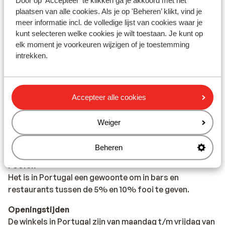
Door op 'Accepteer' te klikken ga je akkoord met het
dataroaming uit in het buitenland.
plaatsen van alle cookies. Als je op 'Beheren’ klikt, vind je
meer informatie incl. de volledige lijst van cookies waar je
Alarmnummer
kunt selecteren welke cookies je wilt toestaan. Je kunt op
Het alarmnummer in Portugal voor de politie,
elk moment je voorkeuren wijzigen of je toestemming
ambulance en brandweer is 112.
intrekken.
Eten & drinken
Tijdens je vakantie in Portugal maak je kennis met de
heelijke Portugese keuken. Wat dacht je van Cataplana
Accepteer alle cookies
(een stoofschotel van schaal- en schelpdieren met
gekookte ham) of van Kip Piri-Piri, lekker pittig! Dit in
Weiger
combinatie met een glas wijn of een verfrissend pintje
en jouw maaltijd is compleet.
Beheren
Fooien
Het is in Portugal een gewoonte om in bars en
restaurants tussen de 5% en 10% fooi te geven.
Openingstijden
De winkels in Portugal zijn van maandag t/m vrijdag van