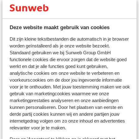
Voor
Portugal
geldt:
In elke reservering dient er minimaal 1 persoon per
kamer 18 jaar of ouder te zijn.
Deze website maakt gebruik van cookies
Vaccinatie
Dit zijn kleine tekstbestanden die automatisch in je browser
Voor actuele informatie betreffende vaccinaties en
worden geïnstalleerd als je onze website bezoekt.
andere gegevens over gezondheid en reizen, kun je het
Standaard gebruiken we bij Sunweb Group GmbH
beste een kijkje nemen op de website van het Landelijk
functionele cookies die ervoor zorgen dat de website goed
Coördinatiecentrum Reizigersadvisering:
werkt en dat je alle functies goed kunt gebruiken,
https://www.lcr.nl/
analytische cookies om onze website te verbeteren en
voorkeurscookies om de door jou ingevoerde informatie
Telefoneren
voor je te onthouden. Met jouw toestemming maken we ook
Je kan met je mobiele telefoon telefoneren in Portugal.
gebruik van marketingcookies waarmee we onze
Wij adviseren je om dit zoveel mogelijk te beperken,
marketingprestaties analyseren en onze aanbiedingen
vanwege de hoge kosten die hiervoor aangerekend
kunnen personaliseren. Door het plaatsen van eerste en
worden. Informeer hierover bij jouw provider voor je op
derde partij cookies kunnen wij en andere partijen jouw
internetgedrag volgen om zo onze inhoud en advertenties
vakantie vertrekt. Als je gebruik wil maken van internet
relevanter voor je te maken.
via je telefoon, dan raden we je aan om dit via een
draadloos netwerk te doen. Zet ook altijd je