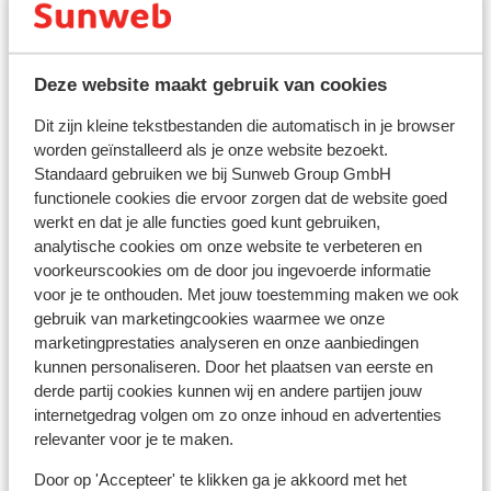
Reisdocumenten
- Nederlandse identiteitskaart of een Nederlands
internationaal reispaspoort.
Deze website maakt gebruik van cookies
- Voor kinderen jonger dan 12 jaar is de Kids-ID
verplicht.
Dit zijn kleine tekstbestanden die automatisch in je browser
- Voor personen onder de 18 jaar die zonder
worden geïnstalleerd als je onze website bezoekt.
meerderjarige personen reizen, is een getekende
Standaard gebruiken we bij Sunweb Group GmbH
verklaring nodig van ouder(s) en/of verzorger(s). Hier
functionele cookies die ervoor zorgen dat de website goed
kan om gevraagd worden.
werkt en dat je alle functies goed kunt gebruiken,
analytische cookies om onze website te verbeteren en
- De reisdocumenten dienen geldig te zijn voor de
voorkeurscookies om de door jou ingevoerde informatie
gehele duur van het verblijf in Portugal.
voor je te onthouden. Met jouw toestemming maken we ook
- Indien je geen Nederlandse nationaliteit hebt, raden
gebruik van marketingcookies waarmee we onze
we je aan om contact op te nemen met de ambassade
marketingprestaties analyseren en onze aanbiedingen
of consulaat.
kunnen personaliseren. Door het plaatsen van eerste en
- Over de juiste en geldige reisdocumenten beschikken,
derde partij cookies kunnen wij en andere partijen jouw
is te allen tijde jouw eigen verantwoordelijkheid.
internetgedrag volgen om zo onze inhoud en advertenties
relevanter voor je te maken.
Let op!
Door op 'Accepteer' te klikken ga je akkoord met het
Voor
Portugal
geldt: