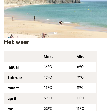
Het weer
Max.
Min.
januari
15°C
8°C
februari
15°C
7°C
maart
16°C
11°C
april
21°C
13°C
mei
23°C
15°C