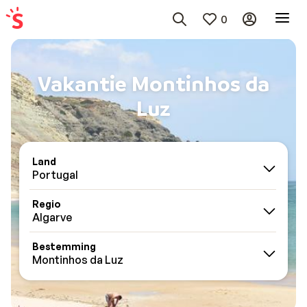
0
Vakantie Montinhos da
Luz
Land
Portugal
Regio
Algarve
Bestemming
Montinhos da Luz