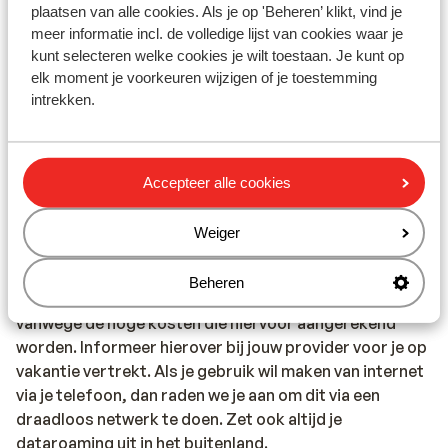
plaatsen van alle cookies. Als je op 'Beheren’ klikt, vind je
In elke reservering dient er minimaal 1 persoon per
meer informatie incl. de volledige lijst van cookies waar je
kamer 18 jaar of ouder te zijn.
kunt selecteren welke cookies je wilt toestaan. Je kunt op
elk moment je voorkeuren wijzigen of je toestemming
Vaccinatie
intrekken.
Voor actuele informatie betreffende vaccinaties en
andere gegevens over gezondheid en reizen, kun je het
beste een kijkje nemen op de website van het Landelijk
Accepteer alle cookies
Coördinatiecentrum Reizigersadvisering:
https://www.lcr.nl/
Weiger
Telefoneren
Je kan met je mobiele telefoon telefoneren in Portugal.
Beheren
Wij adviseren je om dit zoveel mogelijk te beperken,
vanwege de hoge kosten die hiervoor aangerekend
worden. Informeer hierover bij jouw provider voor je op
vakantie vertrekt. Als je gebruik wil maken van internet
via je telefoon, dan raden we je aan om dit via een
draadloos netwerk te doen. Zet ook altijd je
dataroaming uit in het buitenland.