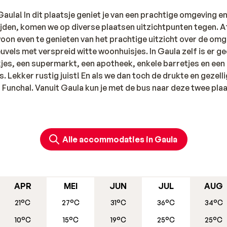
ula! In dit plaatsje geniet je van een prachtige omgeving e
jden, komen we op diverse plaatsen uitzichtpunten tegen. A
oon even te genieten van het prachtige uitzicht over de om
vels met verspreid witte woonhuisjes. In Gaula zelf is er g
jes, een supermarkt, een apotheek, enkele barretjes en een
is. Lekker rustig juist! En als we dan toch de drukte en gezell
Funchal. Vanuit Gaula kun je met de bus naar deze twee pla
 plaats heeft kronkelende steegjes en van die kleine restaura
de ochtend merk je ook het lokale leven goed op de markt. Ee
loemenmarkt. Het is een leuke combinatie van een werk- en
Alle accommodaties in Gaula
s woont hier, dus het is ook behoorlijk levendig. De cultuur
ooral de Sé (kathedraal) uit de 15e/16e eeuw is zeer
usea is zeker de moeite waard. Bezoek eens het museum vo
aleis. Dit zal je nog versteld doen staan!
APR
MEI
JUN
JUL
AUG
21°C
27°C
31°C
36°C
34°C
10°C
15°C
19°C
25°C
25°C