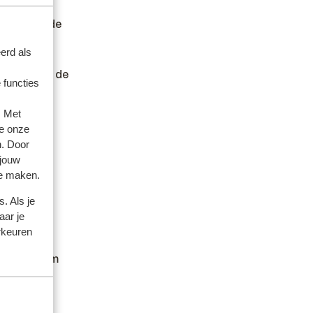
en getekende
erd als
ortugal.
e nemen met de
 functies
. Met
e onze
n. Door
 jouw
te maken.
. Als je
aar je
rkeuren
dheid en
natiecentrum