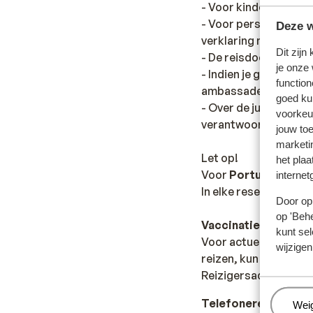
- Voor kinderen jonger
- Voor personen onde
Deze w
verklaring nodig van
Dit zijn
- De reisdocumenten d
je onze
- Indien je geen Nede
function
ambassade of consul
goed ku
- Over de juiste en g
voorkeu
verantwoordelijkheid
jouw to
marketi
Let op!
het plaa
Voor
Portugal
geldt:
internet
In elke reservering di
Door op 
op 'Behe
Vaccinatie
kunt sel
Voor actuele informa
wijzigen
reizen, kun je het be
Reizigersadvisering:
Telefoneren
Beh
Wei