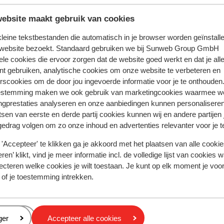
 dan 12 jaar is de Kids-ID verplicht.
r de 18 jaar die zonder meerderjarige personen reizen, is e
ebsite maakt gebruik van cookies
 ouder(s) en/of verzorger(s). Hier kan om gevraagd worden.
 kleine tekstbestanden die automatisch in je browser worden geïnstalle
ienen geldig te zijn voor de gehele duur van het verblijf in P
 website bezoekt. Standaard gebruiken we bij Sunweb Group GmbH
rlandse nationaliteit hebt, raden we je aan om contact op t
ele cookies die ervoor zorgen dat de website goed werkt en dat je alle
aat.
nt gebruiken, analytische cookies om onze website te verbeteren en
eldige reisdocumenten beschikken, is te allen tijde jouw eigen
rscookies om de door jou ingevoerde informatie voor je te onthouden
.
estemming maken we ook gebruik van marketingcookies waarmee w
ngprestaties analyseren en onze aanbiedingen kunnen personalisere
tsen van eerste en derde partij cookies kunnen wij en andere partijen
gedrag volgen om zo onze inhoud en advertenties relevanter voor je 
ent er minimaal 1 persoon per kamer 18 jaar of ouder te zijn.
'Accepteer' te klikken ga je akkoord met het plaatsen van alle cookies
ren’ klikt, vind je meer informatie incl. de volledige lijst van cookies w
ecteren welke cookies je wilt toestaan. Je kunt op elk moment je voo
tie betreffende vaccinaties en andere gegevens over gezon
 of je toestemming intrekken.
ste een kijkje nemen op de website van het Landelijk Coördi
https://www.lcr.nl/
eren
ger
Accepteer alle cookies