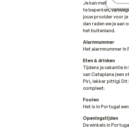
Je kan met je mobiele
te beperken, vanwege
jouw provider voor je 
dan raden we je aan o
het buitenland.
Alarmnummer
Het alarmnummer in Po
Eten & drinken
Tijdens je vakantie i
van Cataplana (een s
Piri, lekker pittig! D
compleet.
Fooien
Het is in Portugal e
Openingstijden
De winkels in Portuga