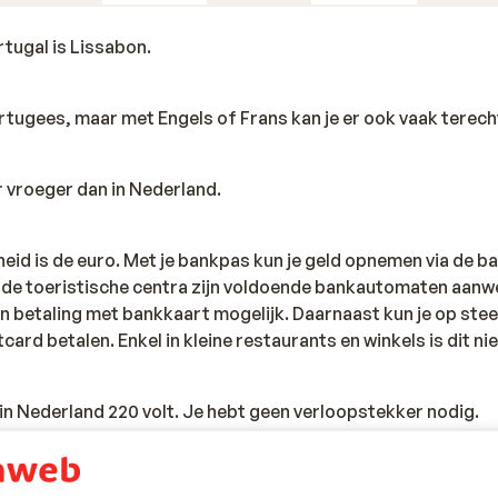
tugal is Lissabon.
Portugees, maar met Engels of Frans kan je er ook vaak terech
ur vroeger dan in Nederland.
eid is de euro. Met je bankpas kun je geld opnemen via de b
n de toeristische centra zijn voldoende bankautomaten aanwe
en betaling met bankkaart mogelijk. Daarnaast kun je op st
card betalen. Enkel in kleine restaurants en winkels is dit nie
s in Nederland 220 volt. Je hebt geen verloopstekker nodig.
teitskaart of een Nederlands internationaal reispaspoort.