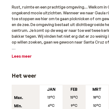
Rust, ruimte en een prachtige omgeving… Welkom in Ga
ongekend mooie uitzichten. Wanneer we naar Gaula ri
toe stoppen we hier om te gaan picknicken of om gew
en de zee. De omgeving bestaat uit dichtbegroeide heu
centrum. Je komt op de weg er naar toe wel twee kerk
bakker tegen. Wij vinden het niet erg dat er zo weinig 
op willen zoeken, gaan we gewoon naar Santa Cruz of 
En eigenlijk is Funchal de place-to-be op Madeira. De
Lees meer
welke later op de avond ook als bar dienen. Vroeg in 
grote hal met verse vis met daarboven de fruit- en b
toeristenstad. Ongeveer de helft van de eilandbewoner
Het weer
proef je in Funchal zoals nergens anders op Madeira. V
indrukwekkend. Maar ook het bezoeken aan enkele m
gewijde kunst, gevestigd in het oude bisschoppelijke p
JAN
FEB
MRT
Max.
13°C
15°C
18°C
Min.
4°C
9°C
10°C