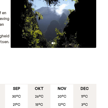
n
f en
geving
een
igheid
atsen.
ntjes,
n
or
SEP
OKT
NOV
DEC
30°C
26°C
20°C
11°C
21°C
15°C
12°C
3°C