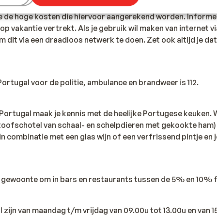
 telefoon telefoneren in Portugal. Wij adviseren je om dit zo
 de hoge kosten die hiervoor aangerekend worden. Informee
op vakantie vertrekt. Als je gebruik wil maken van internet vi
m dit via een draadloos netwerk te doen. Zet ook altijd je da
rtugal voor de politie, ambulance en brandweer is 112.
n Portugal maak je kennis met de heelijke Portugese keuken. 
toofschotel van schaal- en schelpdieren met gekookte ham) o
it in combinatie met een glas wijn of een verfrissend pintje en 
en gewoonte om in bars en restaurants tussen de 5% en 10% f
l zijn van maandag t/m vrijdag van 09.00u tot 13.00u en van 1