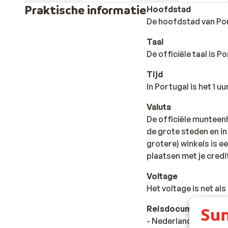
Praktische informatie
Hoofdstad
De hoofdstad van Por
Taal
De officiële taal is 
Tijd
In Portugal is het 1 u
Valuta
De officiële munteenh
de grote steden en i
grotere) winkels is e
plaatsen met je credit
Voltage
Het voltage is net al
Reisdocumenten
- Nederlandse identi