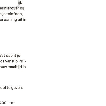
veel mogelijk
r hierover bij
a je telefoon,
taroaming uit in
Wat dacht je
f van Kip Piri-
jouw maaltijd is
ooi te geven.
5.00u tot