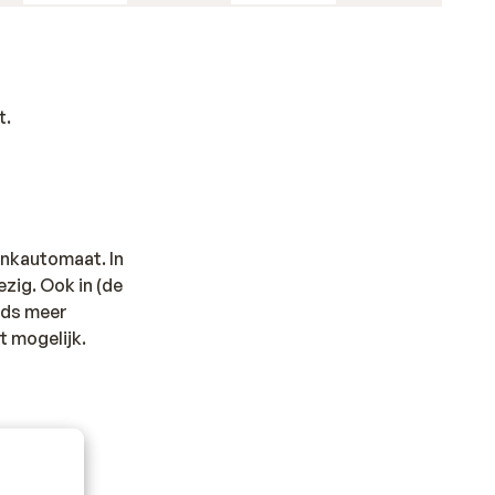
t.
ankautomaat. In
zig. Ook in (de
eeds meer
t mogelijk.