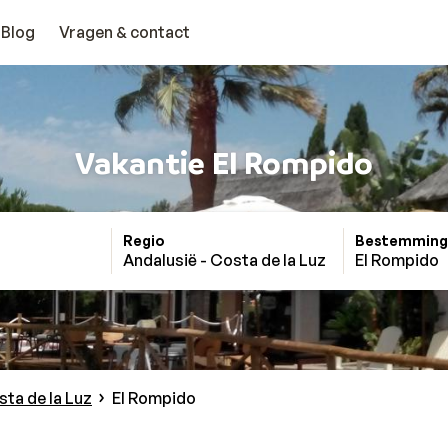
Blog
Vragen & contact
Vakantie El Rompido
Regio
Bestemming
Andalusië - Costa de la Luz
El Rompido
sta de la Luz
El Rompido