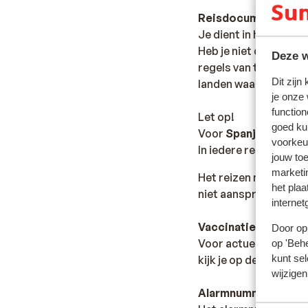
Reisdocumenten:
Je dient in het bezit 
Heb je niet de Nederl
Deze w
regels van toepassing 
Dit zijn
landen waar je doorhe
je onze
function
Let op!
goed ku
Voor
Spanje
geldt:
voorkeu
In iedere reservering 
jouw to
marketi
Het reizen met de ju
het plaa
niet aansprakelijk wo
internet
Vaccinatie:
Door op 
Voor actuele informa
op 'Behe
kunt sel
kijk je op de site van
wijzigen
Alarmnummer: