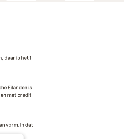
n
, daar is het 1
che Eilanden is
len met credit
an vorm. In dat