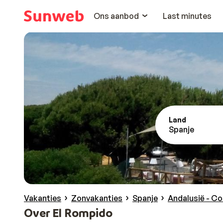
Ons aanbod
Last minutes
Land
Spanje
Vakanties
Zonvakanties
Spanje
Andalusië - Co
Over El Rompido