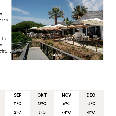
er
bars
ste
e
cht.
n de
SEP
OKT
NOV
DEC
11°C
12°C
6°C
-4°C
2°C
3°C
-4°C
-11°C