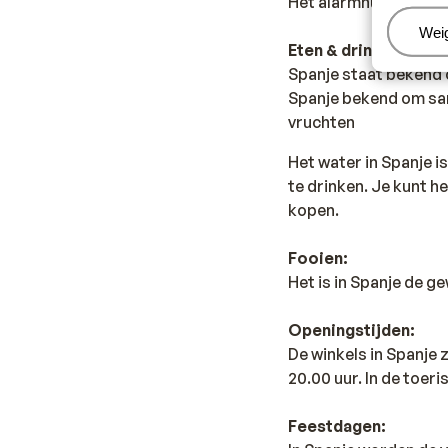
Het alarmnummer in Sp
Beh
Wei
Eten & drinken:
Spanje staat bekend o
Spanje bekend om sang
vruchten
Het water in Spanje i
te drinken. Je kunt h
kopen.
Fooien:
Het is in Spanje de g
Openingstijden:
De winkels in Spanje
20.00 uur. In de toer
Feestdagen: