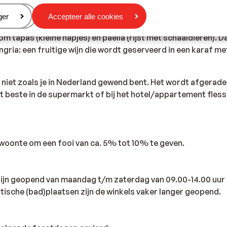
anje voor de politie, ambulance en brandweer is 112.
eren
ger
Accepteer alle cookies
m tapas (kleine hapjes) en paella (rijst met schaaldieren). 
ria: een fruitige wijn die wordt geserveerd in een karaf me
s niet zoals je in Nederland gewend bent. Het wordt afgerad
et beste in de supermarkt of bij het hotel/appartement fles
ewoonte om een fooi van ca. 5% tot 10% te geven.
 zijn geopend van maandag t/m zaterdag van 09.00-14.00 uur 
istische (bad)plaatsen zijn de winkels vaker langer geopend.