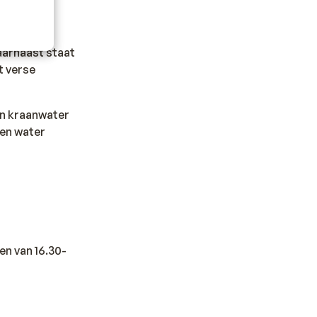
Daarnaast staat
t verse
en kraanwater
sen water
en van 16.30-