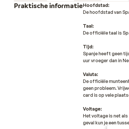
Praktische informatie
Hoofdstad:
De hoofdstad van Spa
Taal:
De officiële taal is 
Tijd:
Spanje heeft geen ti
uur vroeger dan in Ne
Valuta:
De officiële munteenh
geen probleem. Vrijwe
card is op vele plaats
Voltage:
Het voltage is net al
geval kun je een tus