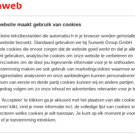
te zijn van een geldig paspoort of een geldig identiteitsbewijs
andse nationaliteit, dan is het belangrijk om na te vragen of 
ebsite maakt gebruik van cookies
zijn. Dit vraag je na bij de ambassade van het land waar je he
 kleine tekstbestanden die automatisch in je browser worden geïnstalle
en reist.
 website bezoekt. Standaard gebruiken we bij Sunweb Group GmbH
ele cookies die ervoor zorgen dat de website goed werkt en dat je alle
nt gebruiken, analytische cookies om onze website te verbeteren en
rscookies om de door jou ingevoerde informatie voor je te onthouden
dient er minimaal 1 persoon 18 jaar of ouder te zijn.
estemming maken we ook gebruik van marketingcookies waarmee w
ngprestaties analyseren en onze aanbiedingen kunnen personalisere
iste documenten is jouw eigen verantwoordelijkheid. Sunweb 
tsen van eerste en derde partij cookies kunnen wij en andere partijen
rden gesteld.
gedrag volgen om zo onze inhoud en advertenties relevanter voor je 
'Accepteer' te klikken ga je akkoord met het plaatsen van alle cookies
tie betreffende vaccinaties en andere gegevens over gezon
ren’ klikt, vind je meer informatie incl. de volledige lijst van cookies w
ecteren welke cookies je wilt toestaan. Je kunt op elk moment je voo
 LCR: https://www.lcr.nl/.
 of je toestemming intrekken.