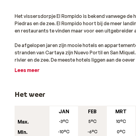
Het vissersdorpje El Rompido is bekend vanwege de ha
Piedras en de zee. El Rompido hoort bij de meer landi
en restaurants te vinden maar voor een uitgebreider a
De afgelopen jaren zijn mooie hotels en appartemen
stranden van Cartaya zijn Nuevo Portil en San Miqu
rivier en de zee. De meeste hotels liggen aan de oeve
Hier treft u nog geen massatoerisme aan, maar kunt u
Lees meer
flora en fauna van het natuurreservaat Flecha de El 
Het weer
JAN
FEB
MRT
Max.
-3°C
5°C
10°C
Min.
-10°C
-6°C
0°C