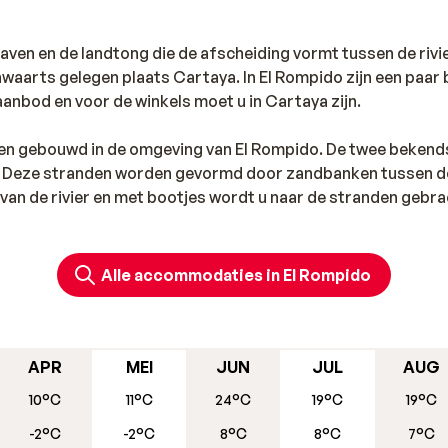
ven en de landtong die de afscheiding vormt tussen de rivi
nwaarts gelegen plaats Cartaya. In El Rompido zijn een paar 
anbod en voor de winkels moet u in Cartaya zijn.
ten gebouwd in de omgeving van El Rompido. De twee bekend
el. Deze stranden worden gevormd door zandbanken tussen d
r van de rivier en met bootjes wordt u naar de stranden gebra
 rustig genieten van de uitgestrekte, witte zandstranden e
Rompido.
Alle accommodaties in El Rompido
APR
MEI
JUN
JUL
AUG
10°C
11°C
24°C
19°C
19°C
-2°C
-2°C
8°C
8°C
7°C