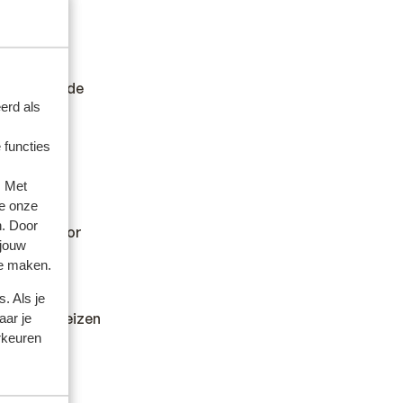
.
er andere
en wilt en de
erd als
 functies
. Met
e onze
n. Door
kan hiervoor
 jouw
te maken.
. Als je
dheid en reizen
aar je
rkeuren