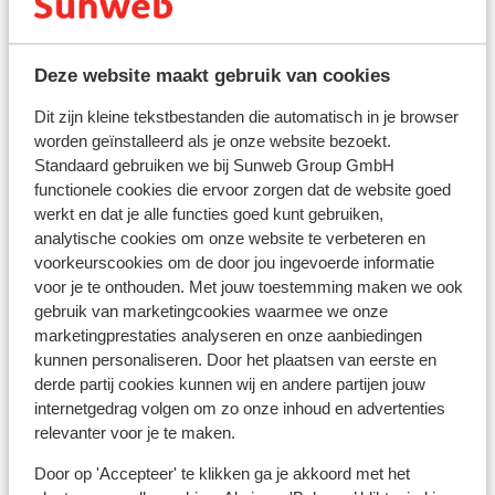
stopcontact is soms wel anders van vorm. In dat geval
kun je een tussenstekker in de supermarkt kopen.
Deze website maakt gebruik van cookies
Reisdocumenten:
Dit zijn kleine tekstbestanden die automatisch in je browser
Je dient in het bezit te zijn van een geldig paspoort of
worden geïnstalleerd als je onze website bezoekt.
een geldig identiteitsbewijs.
Standaard gebruiken we bij Sunweb Group GmbH
Heb je niet de Nederlandse nationaliteit, dan is het
functionele cookies die ervoor zorgen dat de website goed
belangrijk om na te vragen of er andere regels van
werkt en dat je alle functies goed kunt gebruiken,
toepassing zijn. Dit vraag je na bij de ambassade van
analytische cookies om onze website te verbeteren en
het land waar je heen wilt en de landen waar je doorheen
voorkeurscookies om de door jou ingevoerde informatie
reist.
voor je te onthouden. Met jouw toestemming maken we ook
gebruik van marketingcookies waarmee we onze
marketingprestaties analyseren en onze aanbiedingen
Let op!
kunnen personaliseren. Door het plaatsen van eerste en
Voor
Spanje
geldt:
derde partij cookies kunnen wij en andere partijen jouw
In iedere reservering dient er minimaal 1 persoon 18 jaar
internetgedrag volgen om zo onze inhoud en advertenties
of ouder te zijn.
relevanter voor je te maken.
Het reizen met de juiste documenten is jouw eigen
Door op 'Accepteer' te klikken ga je akkoord met het
verantwoordelijkheid. Sunweb kan hiervoor niet