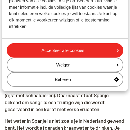
plaatsen van alle cookies. Als je op 'Beheren’ klikt, vind je
aansprakelijk worden gesteld.
meer informatie incl. de volledige lijst van cookies waar je
kunt selecteren welke cookies je wilt toestaan. Je kunt op
Vaccinatie:
elk moment je voorkeuren wijzigen of je toestemming
Voor actuele informatie betreffende vaccinaties en
intrekken.
andere gegevens over gezondheid en reizen kijk je op
de site van LCR: https://www.lcr.nl/.
Accepteer alle cookies
Alarmnummer:
Het alarmnummer in Spanje voor de politie, ambulance
Weiger
en brandweer is 112.
Beheren
Eten & drinken:
Spanje staat bekend om tapas (kleine hapjes) en paella
(rijst met schaaldieren). Daarnaast staat Spanje
bekend om sangria: een fruitige wijn die wordt
geserveerd in een karaf met verse vruchten
Het water in Spanje is niet zoals je in Nederland gewend
bent. Het wordt afgeraden kraanwater te drinken. Je