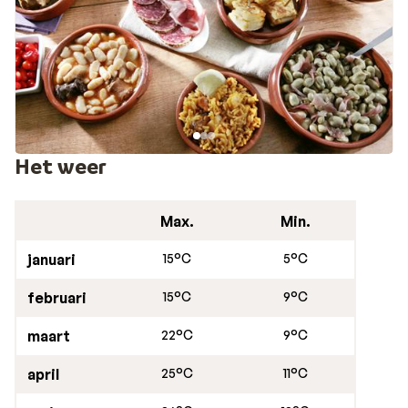
Het weer
Max.
Min.
januari
15°C
5°C
februari
15°C
9°C
maart
22°C
9°C
april
25°C
11°C