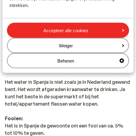
intrekken.
Alarmnummer:
Het alarmnummer in Spanje voor de politie, ambulance
en brandweer is 112.
Accepteer alle cookies
Eten & drinken:
Weiger
Spanje staat bekend om tapas (kleine hapjes) en paella
(rijst met schaaldieren). Daarnaast staat Spanje
Beheren
bekend om sangria: een fruitige wijn die wordt
geserveerd in een karaf met verse vruchten
Het water in Spanje is niet zoals je in Nederland gewend
bent. Het wordt afgeraden kraanwater te drinken. Je
kunt het beste in de supermarkt of bij het
hotel/appartement flessen water kopen.
Fooien:
Het is in Spanje de gewoonte om een fooi van ca. 5%
tot 10% te geven.