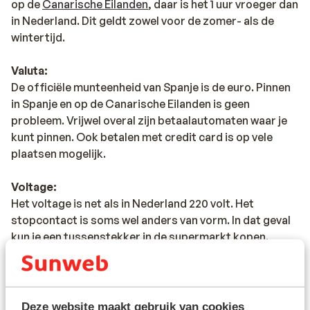
op de
Canarische Eilanden
, daar is het 1 uur vroeger dan
in Nederland. Dit geldt zowel voor de zomer- als de
wintertijd.
Valuta:
De officiële munteenheid van Spanje is de euro. Pinnen
in Spanje en op de Canarische Eilanden is geen
probleem. Vrijwel overal zijn betaalautomaten waar je
kunt pinnen. Ook betalen met credit card is op vele
plaatsen mogelijk.
Voltage:
Het voltage is net als in Nederland 220 volt. Het
stopcontact is soms wel anders van vorm. In dat geval
kun je een tussenstekker in de supermarkt kopen.
Reisdocumenten:
Je dient in het bezit te zijn van een geldig paspoort of
een geldig identiteitsbewijs.
Deze website maakt gebruik van cookies