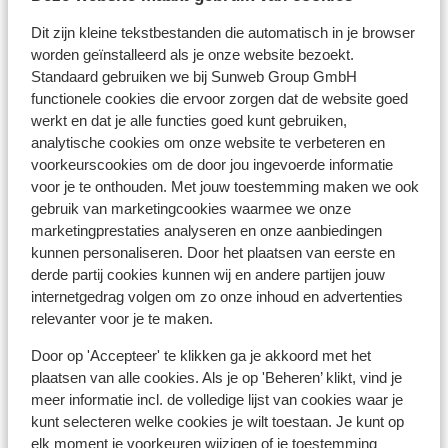
Heb je niet de Nederlandse nationaliteit, dan is het
Dit zijn kleine tekstbestanden die automatisch in je browser
belangrijk om na te vragen of er andere regels van
worden geïnstalleerd als je onze website bezoekt.
toepassing zijn. Dit vraag je na bij de ambassade van
Standaard gebruiken we bij Sunweb Group GmbH
het land waar je heen wilt en de landen waar je doorheen
functionele cookies die ervoor zorgen dat de website goed
reist.
werkt en dat je alle functies goed kunt gebruiken,
analytische cookies om onze website te verbeteren en
Let op!
voorkeurscookies om de door jou ingevoerde informatie
Voor
Spanje
geldt:
voor je te onthouden. Met jouw toestemming maken we ook
In iedere reservering dient er minimaal 1 persoon 18 jaar
gebruik van marketingcookies waarmee we onze
of ouder te zijn.
marketingprestaties analyseren en onze aanbiedingen
kunnen personaliseren. Door het plaatsen van eerste en
Het reizen met de juiste documenten is jouw eigen
derde partij cookies kunnen wij en andere partijen jouw
verantwoordelijkheid. Sunweb kan hiervoor niet
internetgedrag volgen om zo onze inhoud en advertenties
aansprakelijk worden gesteld.
relevanter voor je te maken.
Door op 'Accepteer' te klikken ga je akkoord met het
Vaccinatie:
plaatsen van alle cookies. Als je op 'Beheren’ klikt, vind je
Voor actuele informatie betreffende vaccinaties en
meer informatie incl. de volledige lijst van cookies waar je
andere gegevens over gezondheid en reizen kijk je op
kunt selecteren welke cookies je wilt toestaan. Je kunt op
de site van LCR: https://www.lcr.nl/.
elk moment je voorkeuren wijzigen of je toestemming