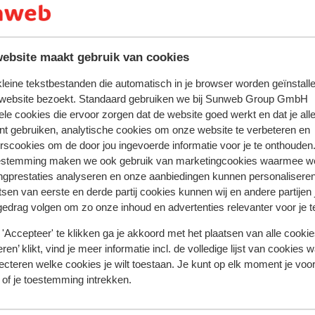
te zijn van een geldig paspoort of een geldig identiteitsbewijs
andse nationaliteit, dan is het belangrijk om na te vragen of 
ebsite maakt gebruik van cookies
zijn. Dit vraag je na bij de ambassade van het land waar je he
 kleine tekstbestanden die automatisch in je browser worden geïnstalle
en reist.
 website bezoekt. Standaard gebruiken we bij Sunweb Group GmbH
ele cookies die ervoor zorgen dat de website goed werkt en dat je alle
nt gebruiken, analytische cookies om onze website te verbeteren en
rscookies om de door jou ingevoerde informatie voor je te onthouden
dient er minimaal 1 persoon 18 jaar of ouder te zijn.
estemming maken we ook gebruik van marketingcookies waarmee w
ngprestaties analyseren en onze aanbiedingen kunnen personalisere
iste documenten is jouw eigen verantwoordelijkheid. Sunweb 
tsen van eerste en derde partij cookies kunnen wij en andere partijen
rden gesteld.
gedrag volgen om zo onze inhoud en advertenties relevanter voor je 
'Accepteer' te klikken ga je akkoord met het plaatsen van alle cookies
tie betreffende vaccinaties en andere gegevens over gezon
ren’ klikt, vind je meer informatie incl. de volledige lijst van cookies w
ecteren welke cookies je wilt toestaan. Je kunt op elk moment je voo
 LCR: https://www.lcr.nl/.
 of je toestemming intrekken.