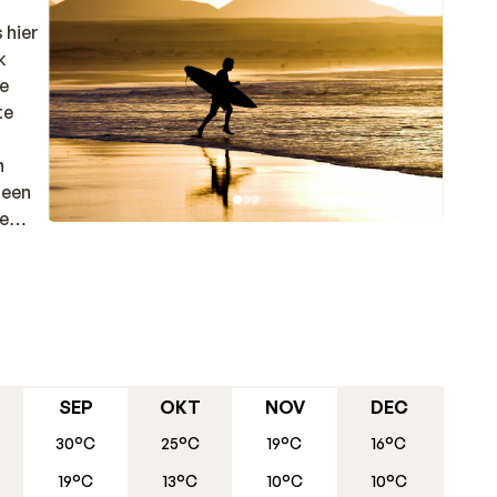
 hier
k
je
te
n
 een
te
ige
ma.
SEP
OKT
NOV
DEC
30°C
25°C
19°C
16°C
19°C
13°C
10°C
10°C