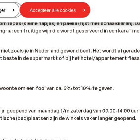
anje voor de politie, ambulance en brandweer is 112.
eren
ger
Accepteer alle cookies
m tapas (kleine hapjes) en paella (rijst met schaaldieren). 
ria: een fruitige wijn die wordt geserveerd in een karaf me
s niet zoals je in Nederland gewend bent. Het wordt afgerad
et beste in de supermarkt of bij het hotel/appartement fles
ewoonte om een fooi van ca. 5% tot 10% te geven.
 zijn geopend van maandag t/m zaterdag van 09.00-14.00 uur 
istische (bad)plaatsen zijn de winkels vaker langer geopend.