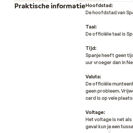
Praktische informatie
Hoofdstad:
De hoofdstad van Spa
Taal:
De officiële taal is 
Tijd:
Spanje heeft geen ti
uur vroeger dan in Ne
Valuta:
De officiële munteenh
geen probleem. Vrijwe
card is op vele plaats
Voltage:
Het voltage is net al
geval kun je een tus