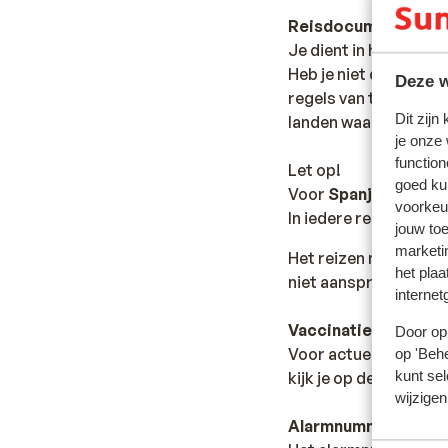
Reisdocumenten:
Je dient in het bezit 
Heb je niet de Nederl
Deze w
regels van toepassing 
Dit zijn
landen waar je doorhe
je onze
function
Let op!
goed ku
Voor
Spanje
geldt:
voorkeu
In iedere reservering 
jouw to
marketi
Het reizen met de ju
het plaa
niet aansprakelijk wo
internet
Vaccinatie:
Door op 
Voor actuele informa
op 'Behe
kunt sel
kijk je op de site van
wijzigen
Alarmnummer: