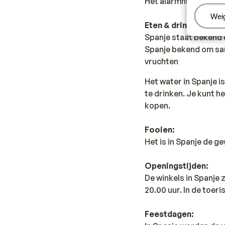
Het alarmnummer in Sp
Beh
Wei
Eten & drinken:
Spanje staat bekend o
Spanje bekend om sang
vruchten
Het water in Spanje i
te drinken. Je kunt h
kopen.
Fooien:
Het is in Spanje de g
Openingstijden:
De winkels in Spanje
20.00 uur. In de toer
Feestdagen: