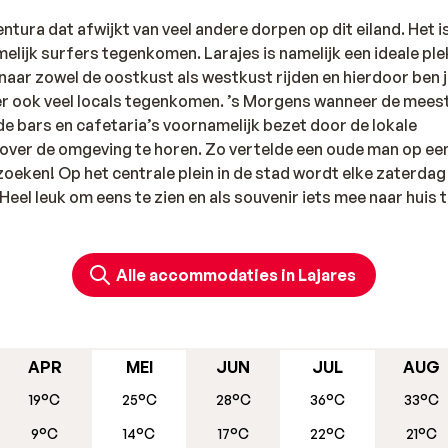
ntura dat afwijkt van veel andere dorpen op dit eiland. Het is
namelijk surfers tegenkomen. Larajes is namelijk een ideale ple
 naar zowel de oostkust als westkust rijden en hierdoor ben 
 hier ook veel locals tegenkomen. ’s Morgens wanneer de mees
n de bars en cafetaria’s voornamelijk bezet door de lokale
 over de omgeving te horen. Zo vertelde een oude man op ee
oeken! Op het centrale plein in de stad wordt elke zaterdag
el leuk om eens te zien en als souvenir iets mee naar huis 
Corralejo. Dit is een levendige badplaats waar je veel gezell
Alle accommodaties in Lajares
tjes en barretjes zorgen voor een goed avondvullend program
e stuifduinen. 16 kilomter uitgestrekte, witte stranden met
APR
MEI
JUN
JUL
AUG
19°C
25°C
28°C
36°C
33°C
9°C
14°C
17°C
22°C
21°C