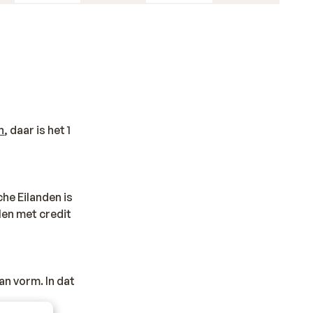
n
, daar is het 1
che Eilanden is
len met credit
an vorm. In dat