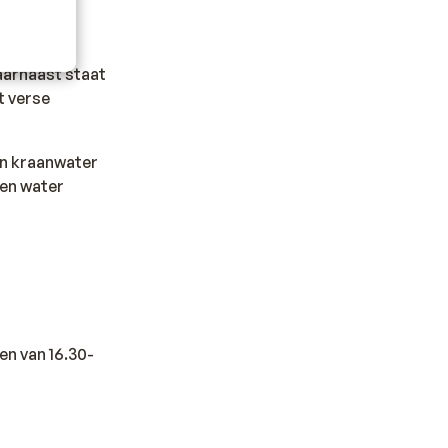
Daarnaast staat
t verse
en kraanwater
sen water
en van 16.30-