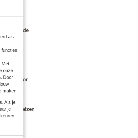
.
er andere
en wilt en de
erd als
 functies
. Met
e onze
n. Door
kan hiervoor
 jouw
te maken.
. Als je
dheid en reizen
aar je
rkeuren