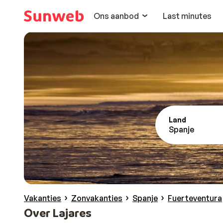
Ons aanbod
Last minutes
Land
Spanje
Vakanties
Zonvakanties
Spanje
Fuerteventura
Over Lajares