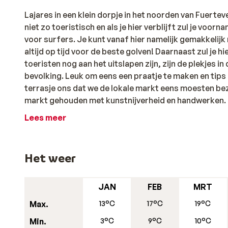
Lajares in een klein dorpje in het noorden van Fuerteve
niet zo toeristisch en als je hier verblijft zul je voor
voor surfers. Je kunt vanaf hier namelijk gemakkelijk
altijd op tijd voor de beste golven! Daarnaast zul je
toeristen nog aan het uitslapen zijn, zijn de plekjes i
bevolking. Leuk om eens een praatje te maken en tips
terrasje ons dat we de lokale markt eens moesten bez
markt gehouden met kunstnijverheid en handwerken. He
nemen!
Lees meer
Lajares ligt op ongeveer 15 minuten rijden van de stad 
pleintjes en terrasjes langs het water vindt. Winkel
Het weer
Maar de grootste trekpleister van Corralejo zijn we d
daarachter prachtige duinen.
JAN
FEB
MRT
Max.
13°C
17°C
19°C
Min.
3°C
9°C
10°C