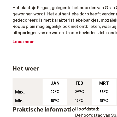
Het plaatsje Firgus, gelegen in het noorden van Gran
gewonnen wordt. Het authentieke dorp heeft verder al
gedecoreerd is met karakteristieke bankjes, mozaïek
Roque plein mag eigenlijk ook niet ontbreken, waarbi
uitsparingen van de waterstroom bevinden zich rondom
Lees meer
Het weer
JAN
FEB
MRT
Max.
29°C
29°C
33°C
Min.
18°C
17°C
18°C
Praktische informatie
Hoofdstad:
De hoofdstad van Spa