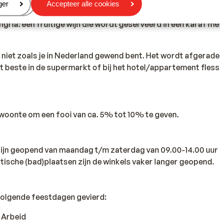
eren
ger
Accepteer alle cookies
m tapas (kleine hapjes) en paella (rijst met schaaldieren). 
ria: een fruitige wijn die wordt geserveerd in een karaf me
s niet zoals je in Nederland gewend bent. Het wordt afgerad
et beste in de supermarkt of bij het hotel/appartement fles
ewoonte om een fooi van ca. 5% tot 10% te geven.
 zijn geopend van maandag t/m zaterdag van 09.00-14.00 uur 
istische (bad)plaatsen zijn de winkels vaker langer geopend.
volgende feestdagen gevierd:
e Arbeid