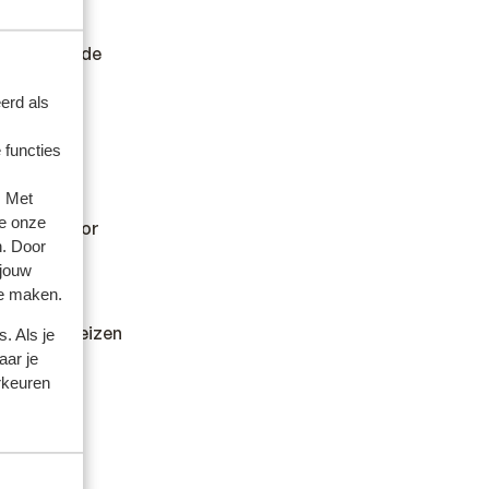
.
er andere
en wilt en de
erd als
 functies
. Met
e onze
kan hiervoor
n. Door
 jouw
te maken.
dheid en reizen
. Als je
aar je
rkeuren