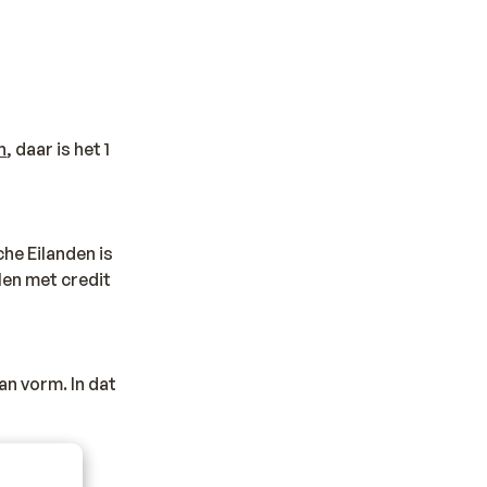
n
, daar is het 1
che Eilanden is
len met credit
an vorm. In dat