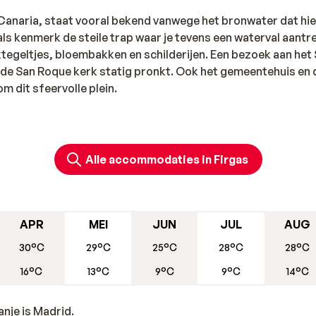
 Canaria, staat vooral bekend vanwege het bronwater dat hie
s kenmerk de steile trap waar je tevens een waterval aantr
tegeltjes, bloembakken en schilderijen. Een bezoek aan het
j de San Roque kerk statig pronkt. Ook het gemeentehuis en 
 dit sfeervolle plein.
Alle accommodaties in Firgas
APR
MEI
JUN
JUL
AUG
30°C
29°C
25°C
28°C
28°C
16°C
13°C
9°C
9°C
14°C
nje is Madrid.