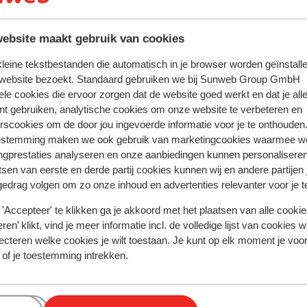
te zijn van een geldig paspoort of een geldig identiteitsbewijs
andse nationaliteit, dan is het belangrijk om na te vragen of 
zijn. Dit vraag je na bij de ambassade van het land waar je he
ebsite maakt gebruik van cookies
en reist.
 kleine tekstbestanden die automatisch in je browser worden geïnstalle
 website bezoekt. Standaard gebruiken we bij Sunweb Group GmbH
ele cookies die ervoor zorgen dat de website goed werkt en dat je alle
nt gebruiken, analytische cookies om onze website te verbeteren en
dient er minimaal 1 persoon 18 jaar of ouder te zijn.
rscookies om de door jou ingevoerde informatie voor je te onthouden
estemming maken we ook gebruik van marketingcookies waarmee w
iste documenten is jouw eigen verantwoordelijkheid. Sunweb 
ngprestaties analyseren en onze aanbiedingen kunnen personalisere
rden gesteld.
tsen van eerste en derde partij cookies kunnen wij en andere partijen
gedrag volgen om zo onze inhoud en advertenties relevanter voor je 
tie betreffende vaccinaties en andere gegevens over gezon
'Accepteer' te klikken ga je akkoord met het plaatsen van alle cookies
 LCR: https://www.lcr.nl/.
ren’ klikt, vind je meer informatie incl. de volledige lijst van cookies w
ecteren welke cookies je wilt toestaan. Je kunt op elk moment je voo
 of je toestemming intrekken.
anje voor de politie, ambulance en brandweer is 112.