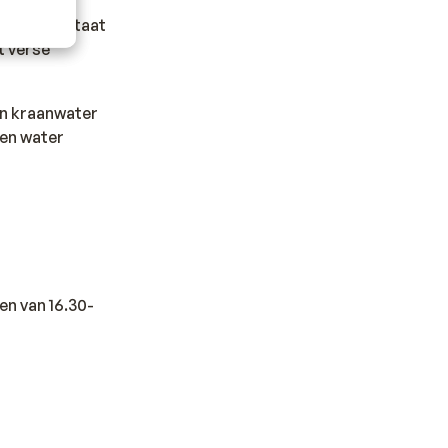
Daarnaast staat
t verse
en kraanwater
sen water
en van 16.30-