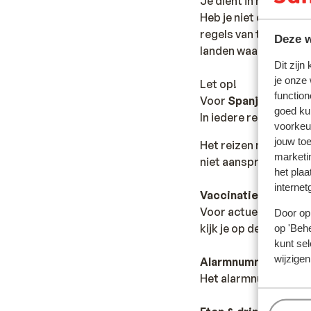
Je dient in het bezit 
Heb je niet de Nederl
regels van toepassing 
Deze w
landen waar je doorhe
Dit zijn
je onze
Let op!
function
Voor
Spanje
geldt:
goed ku
In iedere reservering 
voorkeu
jouw to
Het reizen met de ju
marketi
niet aansprakelijk wo
het plaa
internet
Vaccinatie:
Voor actuele informa
Door op 
kijk je op de site van
op 'Behe
kunt sel
wijzigen
Alarmnummer:
Het alarmnummer in Sp