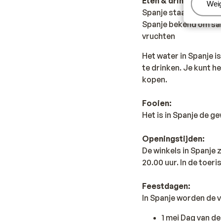
Eten & drinken:
Beh
Wei
Spanje staat bekend o
Spanje bekend om sang
vruchten
Het water in Spanje i
te drinken. Je kunt h
kopen.
Fooien:
Het is in Spanje de g
Openingstijden:
De winkels in Spanje
20.00 uur. In de toer
Feestdagen:
In Spanje worden de 
1 mei Dag van d