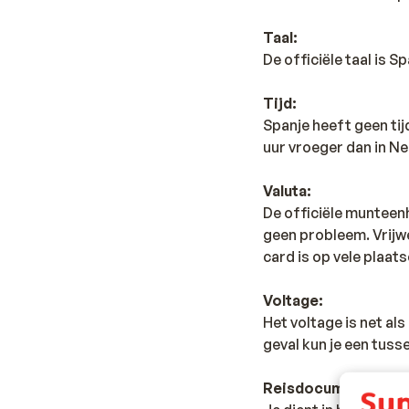
Taal:
De officiële taal is 
Tijd:
Spanje heeft geen ti
uur vroeger dan in Ne
Valuta:
De officiële munteenh
geen probleem. Vrijwe
card is op vele plaats
Voltage:
Het voltage is net al
geval kun je een tus
Reisdocumenten: