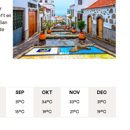
r
eft en
 San
de
SEP
OKT
NOV
DEC
31°C
34°C
33°C
31°C
15°C
19°C
21°C
19°C