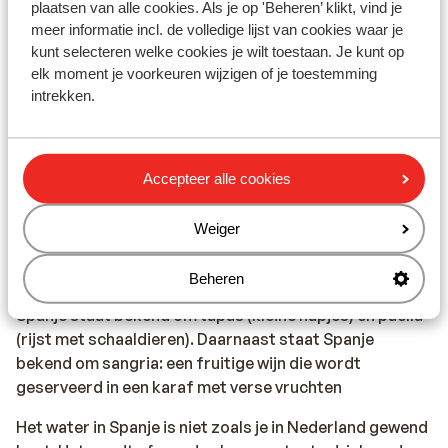
verantwoordelijkheid. Sunweb kan hiervoor niet
plaatsen van alle cookies. Als je op 'Beheren’ klikt, vind je
aansprakelijk worden gesteld.
meer informatie incl. de volledige lijst van cookies waar je
kunt selecteren welke cookies je wilt toestaan. Je kunt op
Vaccinatie:
elk moment je voorkeuren wijzigen of je toestemming
intrekken.
Voor actuele informatie betreffende vaccinaties en
andere gegevens over gezondheid en reizen kijk je op
de site van LCR: https://www.lcr.nl/.
Accepteer alle cookies
Alarmnummer:
Het alarmnummer in Spanje voor de politie, ambulance
Weiger
en brandweer is 112.
Beheren
Eten & drinken:
Spanje staat bekend om tapas (kleine hapjes) en paella
(rijst met schaaldieren). Daarnaast staat Spanje
bekend om sangria: een fruitige wijn die wordt
geserveerd in een karaf met verse vruchten
Het water in Spanje is niet zoals je in Nederland gewend