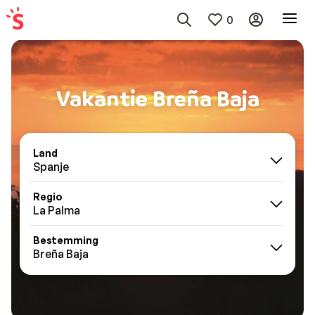
0
Vakantie Breña Baja
Land
Spanje
Regio
La Palma
Bestemming
Breña Baja