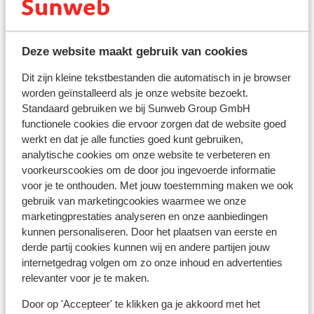
Het voltage is net als in Nederland 220 volt. Het
stopcontact is soms wel anders van vorm. In dat geval
kun je een tussenstekker in de supermarkt kopen.
Deze website maakt gebruik van cookies
Reisdocumenten:
Dit zijn kleine tekstbestanden die automatisch in je browser
Je dient in het bezit te zijn van een geldig paspoort of
worden geïnstalleerd als je onze website bezoekt.
een geldig identiteitsbewijs.
Standaard gebruiken we bij Sunweb Group GmbH
Heb je niet de Nederlandse nationaliteit, dan is het
functionele cookies die ervoor zorgen dat de website goed
belangrijk om na te vragen of er andere regels van
werkt en dat je alle functies goed kunt gebruiken,
toepassing zijn. Dit vraag je na bij de ambassade van
analytische cookies om onze website te verbeteren en
het land waar je heen wilt en de landen waar je doorheen
voorkeurscookies om de door jou ingevoerde informatie
voor je te onthouden. Met jouw toestemming maken we ook
reist.
gebruik van marketingcookies waarmee we onze
marketingprestaties analyseren en onze aanbiedingen
Let op!
kunnen personaliseren. Door het plaatsen van eerste en
Voor
Spanje
geldt:
derde partij cookies kunnen wij en andere partijen jouw
In iedere reservering dient er minimaal 1 persoon 18 jaar
internetgedrag volgen om zo onze inhoud en advertenties
of ouder te zijn.
relevanter voor je te maken.
Het reizen met de juiste documenten is jouw eigen
Door op 'Accepteer' te klikken ga je akkoord met het