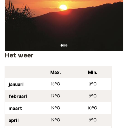
Het weer
Max.
Min.
januari
13°C
3°C
februari
17°C
9°C
maart
19°C
10°C
april
19°C
9°C