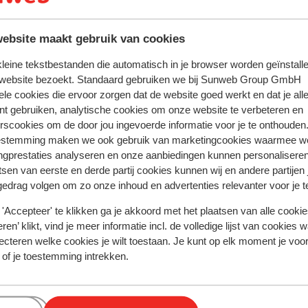
te zijn van een geldig paspoort of een geldig identiteitsbewijs
andse nationaliteit, dan is het belangrijk om na te vragen of 
zijn. Dit vraag je na bij de ambassade van het land waar je he
ebsite maakt gebruik van cookies
en reist.
 kleine tekstbestanden die automatisch in je browser worden geïnstalle
 website bezoekt. Standaard gebruiken we bij Sunweb Group GmbH
ele cookies die ervoor zorgen dat de website goed werkt en dat je alle
nt gebruiken, analytische cookies om onze website te verbeteren en
dient er minimaal 1 persoon 18 jaar of ouder te zijn.
rscookies om de door jou ingevoerde informatie voor je te onthouden
estemming maken we ook gebruik van marketingcookies waarmee w
iste documenten is jouw eigen verantwoordelijkheid. Sunweb 
ngprestaties analyseren en onze aanbiedingen kunnen personalisere
rden gesteld.
tsen van eerste en derde partij cookies kunnen wij en andere partijen
gedrag volgen om zo onze inhoud en advertenties relevanter voor je 
tie betreffende vaccinaties en andere gegevens over gezon
'Accepteer' te klikken ga je akkoord met het plaatsen van alle cookies
 LCR: https://www.lcr.nl/.
ren’ klikt, vind je meer informatie incl. de volledige lijst van cookies w
ecteren welke cookies je wilt toestaan. Je kunt op elk moment je voo
 of je toestemming intrekken.
anje voor de politie, ambulance en brandweer is 112.