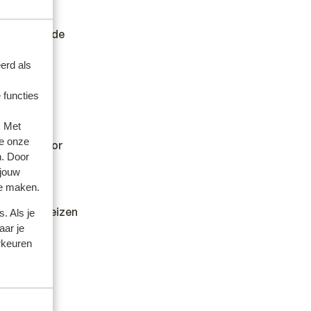
.
er andere
en wilt en de
erd als
 functies
. Met
e onze
kan hiervoor
n. Door
 jouw
te maken.
dheid en reizen
. Als je
aar je
rkeuren