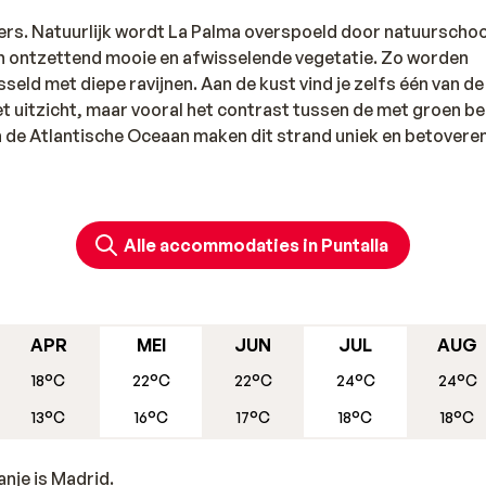
bers. Natuurlijk wordt La Palma overspoeld door natuurscho
een ontzettend mooie en afwisselende vegetatie. Zo worden
eld met diepe ravijnen. Aan de kust vind je zelfs één van de
et uitzicht, maar vooral het contrast tussen de met groen b
 de Atlantische Oceaan maken dit strand uniek en betovere
Alle accommodaties in Puntalla
APR
MEI
JUN
JUL
AUG
18°C
22°C
22°C
24°C
24°C
13°C
16°C
17°C
18°C
18°C
nje is Madrid.