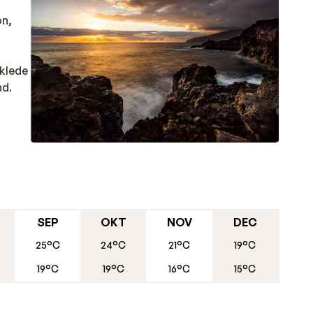
on,
eklede
nd.
SEP
OKT
NOV
DEC
25°C
24°C
21°C
19°C
19°C
19°C
16°C
15°C