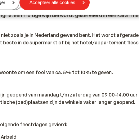
eren
ger
Accepteer alle cookies
m tapas (kleine hapjes) en paella (rijst met schaaldieren). 
ria: een fruitige wijn die wordt geserveerd in een karaf me
s niet zoals je in Nederland gewend bent. Het wordt afgerad
et beste in de supermarkt of bij het hotel/appartement fles
ewoonte om een fooi van ca. 5% tot 10% te geven.
 zijn geopend van maandag t/m zaterdag van 09.00-14.00 uur 
istische (bad)plaatsen zijn de winkels vaker langer geopend.
volgende feestdagen gevierd:
e Arbeid