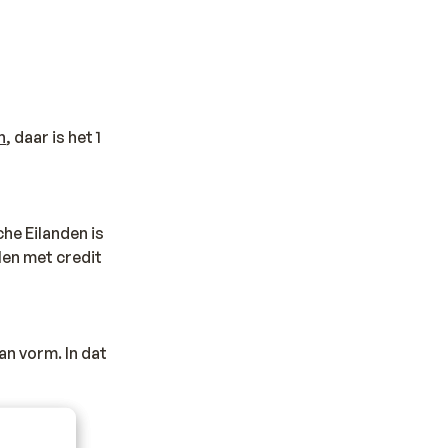
n
, daar is het 1
che Eilanden is
len met credit
an vorm. In dat