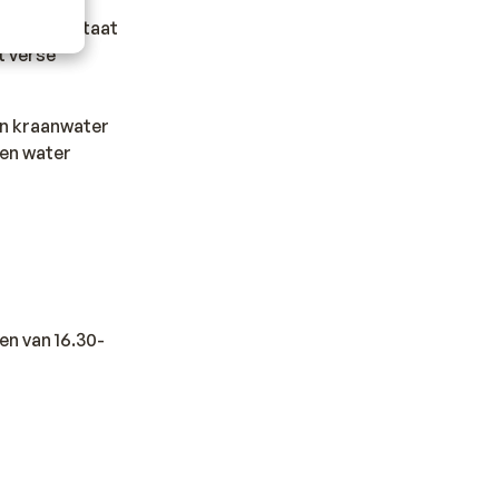
Daarnaast staat
t verse
en kraanwater
sen water
en van 16.30-