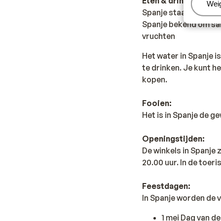
Eten & drinken:
Beh
Wei
Spanje staat bekend o
Spanje bekend om sang
vruchten
Het water in Spanje i
te drinken. Je kunt h
kopen.
Fooien:
Het is in Spanje de g
Openingstijden:
De winkels in Spanje
20.00 uur. In de toer
Feestdagen:
In Spanje worden de 
1 mei Dag van d