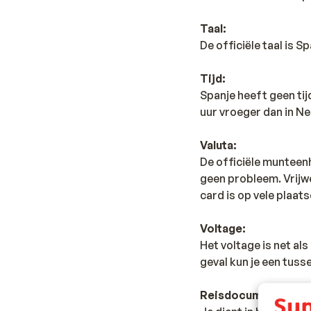
Taal:
De officiële taal is 
Tijd:
Spanje heeft geen ti
uur vroeger dan in Ne
Valuta:
De officiële munteenh
geen probleem. Vrijwe
card is op vele plaats
Voltage:
Het voltage is net al
geval kun je een tus
Reisdocumenten: