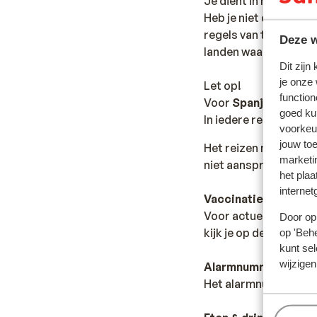
Je dient in het bezit 
Heb je niet de Nederl
regels van toepassing 
Deze w
landen waar je doorhe
Dit zijn
je onze
Let op!
function
Voor
Spanje
geldt:
goed ku
In iedere reservering 
voorkeu
jouw to
Het reizen met de ju
marketi
niet aansprakelijk wo
het plaa
internet
Vaccinatie:
Voor actuele informa
Door op 
kijk je op de site van
op 'Behe
kunt sel
wijzigen
Alarmnummer:
Het alarmnummer in Sp