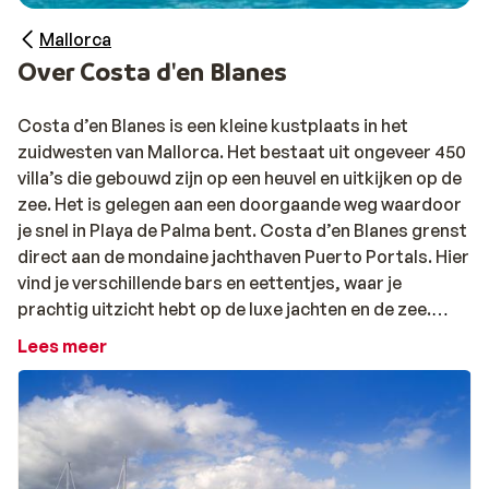
Mallorca
Over Costa d'en Blanes
Costa d’en Blanes is een kleine kustplaats in het
zuidwesten van Mallorca. Het bestaat uit ongeveer 450
villa’s die gebouwd zijn op een heuvel en uitkijken op de
zee. Het is gelegen aan een doorgaande weg waardoor
je snel in Playa de Palma bent. Costa d’en Blanes grenst
direct aan de mondaine jachthaven Puerto Portals. Hier
vind je verschillende bars en eettentjes, waar je
prachtig uitzicht hebt op de luxe jachten en de zee.
Voor een leuk dagje uit met de hele familie is Marineland
Lees meer
perfect. Dit is een park met onder andere dolfijnen,
pinguïns en zeeleeuwen, waar ze dagelijks shows
geven.