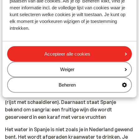
plaatsen van alle cookies. Als je op 'Beheren’ klikt, vind je
aansprakelijk worden gesteld.
meer informatie incl. de volledige lijst van cookies waar je
kunt selecteren welke cookies je wilt toestaan. Je kunt op
Vaccinatie:
elk moment je voorkeuren wijzigen of je toestemming
Voor actuele informatie betreffende vaccinaties en
intrekken.
andere gegevens over gezondheid en reizen kijk je op
de site van LCR: https://www.lcr.nl/.
Accepteer alle cookies
Alarmnummer:
Het alarmnummer in Spanje voor de politie, ambulance
Weiger
en brandweer is 112.
Beheren
Eten & drinken:
Spanje staat bekend om tapas (kleine hapjes) en paella
(rijst met schaaldieren). Daarnaast staat Spanje
bekend om sangria: een fruitige wijn die wordt
geserveerd in een karaf met verse vruchten
Het water in Spanje is niet zoals je in Nederland gewend
bent. Het wordt afgeraden kraanwater te drinken. Je