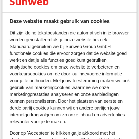
stopcontact is soms wel anders van vorm. In dat geval
kun je een tussenstekker in de supermarkt kopen.
Deze website maakt gebruik van cookies
Reisdocumenten:
Dit zijn kleine tekstbestanden die automatisch in je browser
Je dient in het bezit te zijn van een geldig paspoort of
worden geïnstalleerd als je onze website bezoekt.
een geldig identiteitsbewijs.
Standaard gebruiken we bij Sunweb Group GmbH
Heb je niet de Nederlandse nationaliteit, dan is het
functionele cookies die ervoor zorgen dat de website goed
belangrijk om na te vragen of er andere regels van
werkt en dat je alle functies goed kunt gebruiken,
toepassing zijn. Dit vraag je na bij de ambassade van
analytische cookies om onze website te verbeteren en
het land waar je heen wilt en de landen waar je doorheen
voorkeurscookies om de door jou ingevoerde informatie
reist.
voor je te onthouden. Met jouw toestemming maken we ook
gebruik van marketingcookies waarmee we onze
Let op!
marketingprestaties analyseren en onze aanbiedingen
kunnen personaliseren. Door het plaatsen van eerste en
Voor
Spanje
geldt:
derde partij cookies kunnen wij en andere partijen jouw
In iedere reservering dient er minimaal 1 persoon 18 jaar
internetgedrag volgen om zo onze inhoud en advertenties
of ouder te zijn.
relevanter voor je te maken.
Het reizen met de juiste documenten is jouw eigen
Door op 'Accepteer' te klikken ga je akkoord met het
verantwoordelijkheid. Sunweb kan hiervoor niet