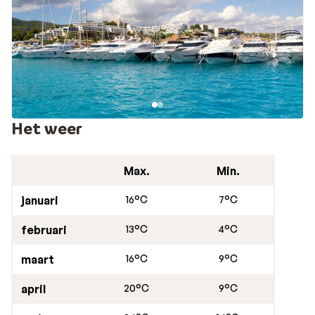
Het weer
Max.
Min.
januari
16°C
7°C
februari
13°C
4°C
maart
16°C
9°C
april
20°C
9°C