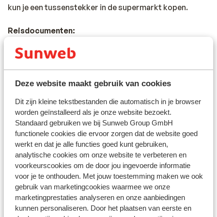
kun je een tussenstekker in de supermarkt kopen.
Reisdocumenten:
Je dient in het bezit te zijn van een geldig paspoort of
een geldig identiteitsbewijs.
Heb je niet de Nederlandse nationaliteit, dan is het
belangrijk om na te vragen of er andere regels van
Deze website maakt gebruik van cookies
toepassing zijn. Dit vraag je na bij de ambassade van
het land waar je heen wilt en de landen waar je doorheen
Dit zijn kleine tekstbestanden die automatisch in je browser
reist.
worden geïnstalleerd als je onze website bezoekt.
Standaard gebruiken we bij Sunweb Group GmbH
functionele cookies die ervoor zorgen dat de website goed
Let op!
werkt en dat je alle functies goed kunt gebruiken,
Voor
Spanje
geldt:
analytische cookies om onze website te verbeteren en
In iedere reservering dient er minimaal 1 persoon 18 jaar
voorkeurscookies om de door jou ingevoerde informatie
of ouder te zijn.
voor je te onthouden. Met jouw toestemming maken we ook
gebruik van marketingcookies waarmee we onze
Het reizen met de juiste documenten is jouw eigen
marketingprestaties analyseren en onze aanbiedingen
verantwoordelijkheid. Sunweb kan hiervoor niet
kunnen personaliseren. Door het plaatsen van eerste en
aansprakelijk worden gesteld.