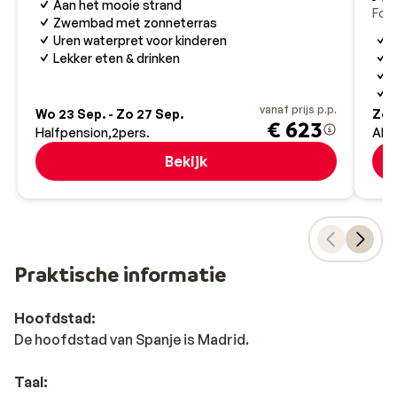
Aan het mooie strand
Font
Zwembad met zonneterras
A
Uren waterpret voor kinderen
A
Lekker eten & drinken
R
W
vanaf prijs p.p.
Wo 23 Sep. - Zo 27 Sep.
Zo 1
€ 623
Halfpension
2
pers.
All 
Bekijk
Praktische informatie
Hoofdstad:
De hoofdstad van Spanje is Madrid.
Taal: