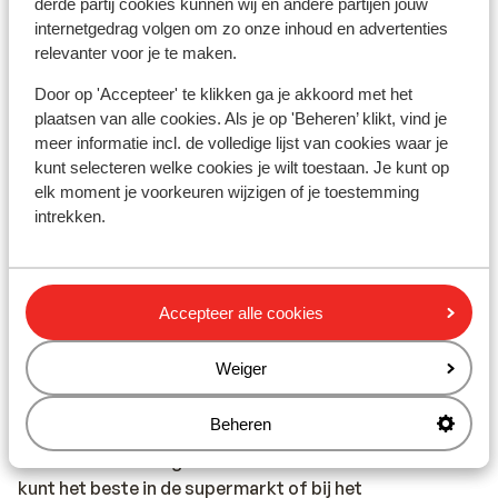
derde partij cookies kunnen wij en andere partijen jouw
internetgedrag volgen om zo onze inhoud en advertenties
Vaccinatie:
relevanter voor je te maken.
Voor actuele informatie betreffende vaccinaties en
Door op 'Accepteer' te klikken ga je akkoord met het
andere gegevens over gezondheid en reizen kijk je op
plaatsen van alle cookies. Als je op 'Beheren’ klikt, vind je
de site van LCR: https://www.lcr.nl/.
meer informatie incl. de volledige lijst van cookies waar je
kunt selecteren welke cookies je wilt toestaan. Je kunt op
Alarmnummer:
elk moment je voorkeuren wijzigen of je toestemming
Het alarmnummer in Spanje voor de politie, ambulance
intrekken.
en brandweer is 112.
Eten & drinken:
Spanje staat bekend om tapas (kleine hapjes) en paella
Accepteer alle cookies
(rijst met schaaldieren). Daarnaast staat Spanje
bekend om sangria: een fruitige wijn die wordt
Weiger
geserveerd in een karaf met verse vruchten
Beheren
Het water in Spanje is niet zoals je in Nederland gewend
bent. Het wordt afgeraden kraanwater te drinken. Je
kunt het beste in de supermarkt of bij het