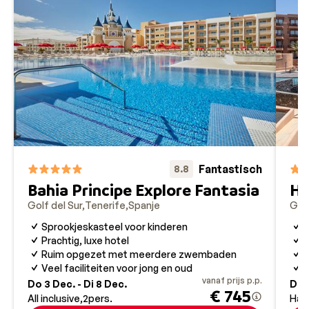
Fantastisch
8.8
Bahia Principe Explore Fantasia
Ho
Golf del Sur
Tenerife
Spanje
Golf
Sprookjeskasteel voor kinderen
N
Prachtig, luxe hotel
L
Ruim opgezet met meerdere zwembaden
7
Veel faciliteiten voor jong en oud
S
vanaf prijs p.p.
Do 3 Dec. - Di 8 Dec.
Do 3
€ 745
All inclusive
2
pers.
Hal