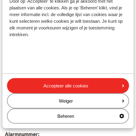
Door op 'Accepteer' te klikken ga je akkoord met het
toepassing zijn. Dit vraag je na bij de ambassade van
plaatsen van alle cookies. Als je op 'Beheren’ klikt, vind je
het land waar je heen wilt en de landen waar je doorheen
meer informatie incl. de volledige lijst van cookies waar je
reist.
kunt selecteren welke cookies je wilt toestaan. Je kunt op
elk moment je voorkeuren wijzigen of je toestemming
Let op!
intrekken.
Voor
Spanje
geldt:
In iedere reservering dient er minimaal 1 persoon 18 jaar
of ouder te zijn.
Het reizen met de juiste documenten is jouw eigen
verantwoordelijkheid. Sunweb kan hiervoor niet
aansprakelijk worden gesteld.
Accepteer alle cookies
Vaccinatie:
Weiger
Voor actuele informatie betreffende vaccinaties en
andere gegevens over gezondheid en reizen kijk je op
Beheren
de site van LCR: https://www.lcr.nl/.
Alarmnummer: