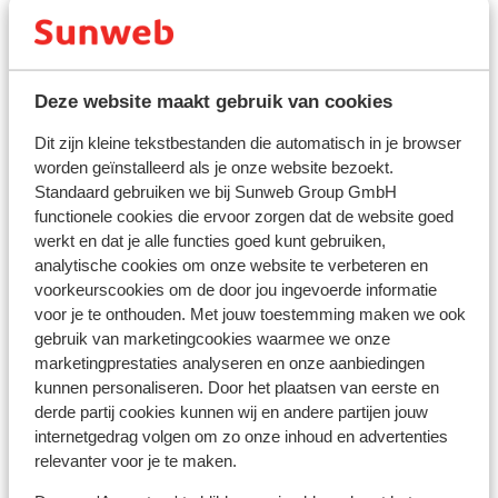
wintertijd.
Valuta:
De officiële munteenheid van Spanje is de euro. Pinnen
Deze website maakt gebruik van cookies
in Spanje en op de Canarische Eilanden is geen
probleem. Vrijwel overal zijn betaalautomaten waar je
Dit zijn kleine tekstbestanden die automatisch in je browser
worden geïnstalleerd als je onze website bezoekt.
kunt pinnen. Ook betalen met credit card is op vele
Standaard gebruiken we bij Sunweb Group GmbH
plaatsen mogelijk.
functionele cookies die ervoor zorgen dat de website goed
werkt en dat je alle functies goed kunt gebruiken,
Voltage:
analytische cookies om onze website te verbeteren en
Het voltage is net als in Nederland 220 volt. Het
voorkeurscookies om de door jou ingevoerde informatie
stopcontact is soms wel anders van vorm. In dat geval
voor je te onthouden. Met jouw toestemming maken we ook
kun je een tussenstekker in de supermarkt kopen.
gebruik van marketingcookies waarmee we onze
marketingprestaties analyseren en onze aanbiedingen
Reisdocumenten:
kunnen personaliseren. Door het plaatsen van eerste en
Je dient in het bezit te zijn van een geldig paspoort of
derde partij cookies kunnen wij en andere partijen jouw
een geldig identiteitsbewijs.
internetgedrag volgen om zo onze inhoud en advertenties
relevanter voor je te maken.
Heb je niet de Nederlandse nationaliteit, dan is het
belangrijk om na te vragen of er andere regels van