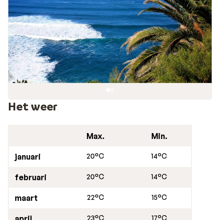
Malizia, Masca kloof en Jeep Teide Masca.
Het weer
Max.
Min.
januari
20°C
14°C
februari
20°C
14°C
maart
22°C
15°C
april
23°C
17°C