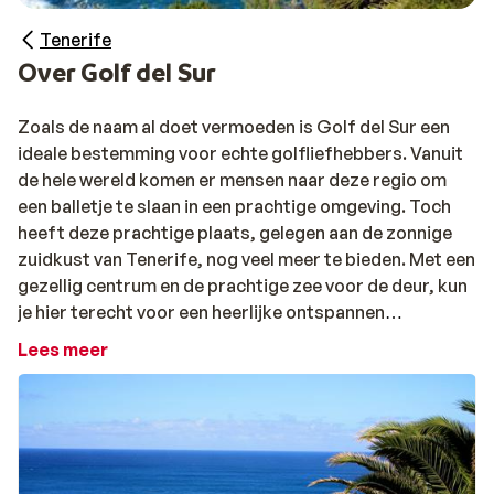
Tenerife
Over Golf del Sur
Zoals de naam al doet vermoeden is Golf del Sur een
ideale bestemming voor echte golfliefhebbers. Vanuit
de hele wereld komen er mensen naar deze regio om
een balletje te slaan in een prachtige omgeving. Toch
heeft deze prachtige plaats, gelegen aan de zonnige
zuidkust van Tenerife, nog veel meer te bieden. Met een
gezellig centrum en de prachtige zee voor de deur, kun
je hier terecht voor een heerlijke ontspannen
zonvakantie. De gezellige boulevard verbindt Golf del
Lees meer
Sur met het naastgelegen centrum van San Blas.
* Vanuit de regio Golf del Sur is ophalen niet
gegarandeerd bij de volgende activiteiten:
Teide By Night, Top Tenerife, duiken met schildpadden,