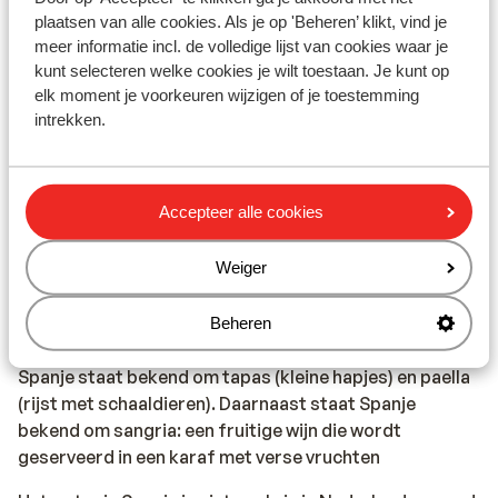
Het reizen met de juiste documenten is jouw eigen
plaatsen van alle cookies. Als je op 'Beheren’ klikt, vind je
verantwoordelijkheid. Sunweb kan hiervoor niet
meer informatie incl. de volledige lijst van cookies waar je
aansprakelijk worden gesteld.
kunt selecteren welke cookies je wilt toestaan. Je kunt op
elk moment je voorkeuren wijzigen of je toestemming
Vaccinatie:
intrekken.
Voor actuele informatie betreffende vaccinaties en
andere gegevens over gezondheid en reizen kijk je op
de site van LCR: https://www.lcr.nl/.
Accepteer alle cookies
Alarmnummer:
Weiger
Het alarmnummer in Spanje voor de politie, ambulance
en brandweer is 112.
Beheren
Eten & drinken:
Spanje staat bekend om tapas (kleine hapjes) en paella
(rijst met schaaldieren). Daarnaast staat Spanje
bekend om sangria: een fruitige wijn die wordt
geserveerd in een karaf met verse vruchten