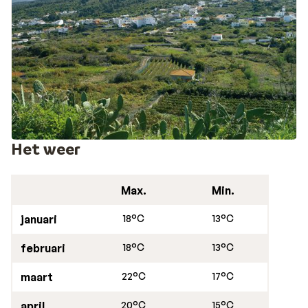
onderdeel van een bijzonder nationaal park is. Ontdek
het verrassende en spectaculaire Tenerife op jouw
manier!
Het weer
Max.
Min.
januari
18°C
13°C
februari
18°C
13°C
maart
22°C
17°C
april
20°C
15°C