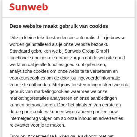
Voltage:
Het voltage is net als in Nederland 220 volt. Het
stopcontact is soms wel anders van vorm. In dat geval
kun je een tussenstekker in de supermarkt kopen.
Deze website maakt gebruik van cookies
Reisdocumenten:
Dit zijn kleine tekstbestanden die automatisch in je browser
worden geïnstalleerd als je onze website bezoekt.
Je dient in het bezit te zijn van een geldig paspoort of
Standaard gebruiken we bij Sunweb Group GmbH
een geldig identiteitsbewijs.
functionele cookies die ervoor zorgen dat de website goed
Heb je niet de Nederlandse nationaliteit, dan is het
werkt en dat je alle functies goed kunt gebruiken,
belangrijk om na te vragen of er andere regels van
analytische cookies om onze website te verbeteren en
toepassing zijn. Dit vraag je na bij de ambassade van
voorkeurscookies om de door jou ingevoerde informatie
het land waar je heen wilt en de landen waar je doorheen
voor je te onthouden. Met jouw toestemming maken we ook
reist.
gebruik van marketingcookies waarmee we onze
marketingprestaties analyseren en onze aanbiedingen
Let op!
kunnen personaliseren. Door het plaatsen van eerste en
Voor
Spanje
geldt:
derde partij cookies kunnen wij en andere partijen jouw
In iedere reservering dient er minimaal 1 persoon 18 jaar
internetgedrag volgen om zo onze inhoud en advertenties
relevanter voor je te maken.
of ouder te zijn.
Door op 'Accepteer' te klikken ga je akkoord met het