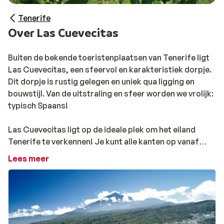
Tenerife
Over Las Cuevecitas
Buiten de bekende toeristenplaatsen van Tenerife ligt
Las Cuevecitas, een sfeervol en karakteristiek dorpje.
Dit dorpje is rustig gelegen en uniek qua ligging en
bouwstijl. Van de uitstraling en sfeer worden we vrolijk:
typisch Spaans!
Las Cuevecitas ligt op de ideale plek om het eiland
Tenerife te verkennen! Je kunt alle kanten op vanaf
deze uitvalbasis. Naast een fantastische kustlijn, is
Lees meer
ook het binnenland van Tenerife de moeite waard om te
ontdekken. Tenerife is omringd door een natuurlijke
omgeving in de meest uiteenlopende kleuren. Een genot
voor het oog! Het midden van het eiland wordt
gedomineerd door de bekende Teide vulkaan, die