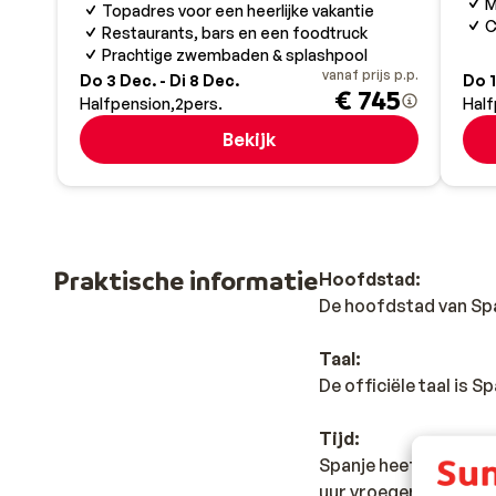
M
Topadres voor een heerlijke vakantie
C
Restaurants, bars en een foodtruck
Prachtige zwembaden & splashpool
vanaf prijs p.p.
Do 3 Dec. - Di 8 Dec.
Do 1
€ 745
Halfpension
2
pers.
Half
Bekijk
Praktische informatie
Hoofdstad:
De hoofdstad van Spa
Taal:
De officiële taal is 
Tijd:
Spanje heeft geen ti
uur vroeger dan in Ne