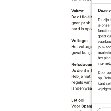
Deze w
Valuta:
De officiële munteenh
Dit zijn
geen probleem. Vrijwe
je onze
card is op vele plaats
function
goed ku
Voltage:
voorkeu
Het voltage is net al
jouw to
geval kun je een tus
marketi
het plaa
internet
Reisdocumenten:
Je dient in het bezit 
Door op 
Heb je niet de Nederl
op 'Behe
regels van toepassing 
kunt sel
landen waar je doorhe
wijzigen
Let op!
Voor
Spanje
geldt: