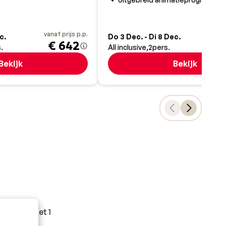
vanaf prijs p.p.
va
c.
Do 3 Dec. - Di 8 Dec.
€ 642
.
All inclusive
2
pers.
Bekijk
Bekijk
n
, daar is het 1