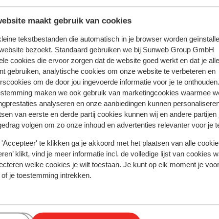
ebsite maakt gebruik van cookies
eid van Spanje is de euro. Pinnen in Spanje en op de Canaris
 kleine tekstbestanden die automatisch in je browser worden geïnstalle
l overal zijn betaalautomaten waar je kunt pinnen. Ook beta
 website bezoekt. Standaard gebruiken we bij Sunweb Group GmbH
en mogelijk.
ele cookies die ervoor zorgen dat de website goed werkt en dat je alle
nt gebruiken, analytische cookies om onze website te verbeteren en
rscookies om de door jou ingevoerde informatie voor je te onthouden
s in Nederland 220 volt. Het stopcontact is soms wel anders v
estemming maken we ook gebruik van marketingcookies waarmee w
senstekker in de supermarkt kopen.
ngprestaties analyseren en onze aanbiedingen kunnen personalisere
tsen van eerste en derde partij cookies kunnen wij en andere partijen
gedrag volgen om zo onze inhoud en advertenties relevanter voor je 
te zijn van een geldig paspoort of een geldig identiteitsbewijs
'Accepteer' te klikken ga je akkoord met het plaatsen van alle cookies
andse nationaliteit, dan is het belangrijk om na te vragen of 
ren’ klikt, vind je meer informatie incl. de volledige lijst van cookies w
zijn. Dit vraag je na bij de ambassade van het land waar je he
ecteren welke cookies je wilt toestaan. Je kunt op elk moment je voo
en reist.
 of je toestemming intrekken.