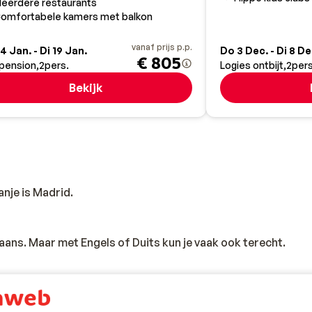
eerdere restaurants
omfortabele kamers met balkon
vanaf prijs p.p.
4 Jan. - Di 19 Jan.
Do 3 Dec. - Di 8 De
€ 805
pension
2
pers.
Logies ontbijt
2
pers
Bekijk
nje is Madrid.
Spaans. Maar met Engels of Duits kun je vaak ook terecht.
jdsverschil met Nederland. Behalve op de
Canarische Eilande
derland. Dit geldt zowel voor de zomer- als de wintertijd.