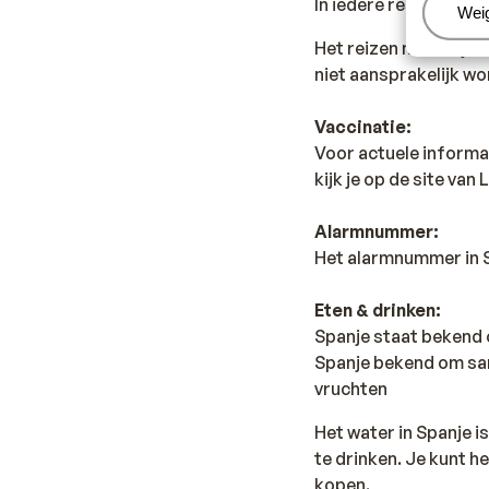
In iedere reservering 
Beh
Wei
Het reizen met de ju
niet aansprakelijk wo
Vaccinatie:
Voor actuele informa
kijk je op de site van
Alarmnummer:
Het alarmnummer in Sp
Eten & drinken:
Spanje staat bekend o
Spanje bekend om sang
vruchten
Het water in Spanje i
te drinken. Je kunt h
kopen.