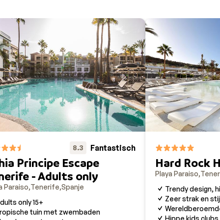
Fantastisch
8.3
hia Principe Escape
Hard Rock H
nerife - Adults only
Playa Paraiso
Tener
a Paraiso
Tenerife
Spanje
Trendy design, h
Zeer strak en stij
dults only 15+
Wereldberoemde
ropische tuin met zwembaden
Hippe kids clubs