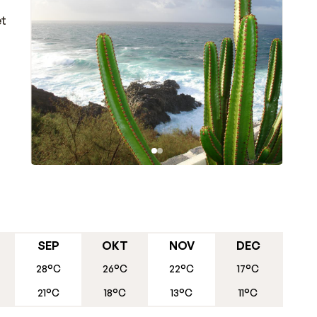
et
SEP
OKT
NOV
DEC
28°C
26°C
22°C
17°C
21°C
18°C
13°C
11°C