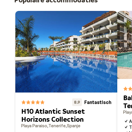
Ba
Fantastisch
8.9
Te
H10 Atlantic Sunset
Play
Horizons Collection
A
Playa Paraiso
Tenerife
Spanje
T