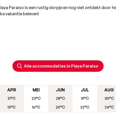
laya Paraiso is een rustig dorpje en nog niet ontdekt door h
jke vakantie beleven!
Alle accommodaties in Playa Paraiso
APR
MEI
JUN
JUL
AUG
21°C
23°C
28°C
31°C
30°C
13°C
16°C
20°C
22°C
24°C