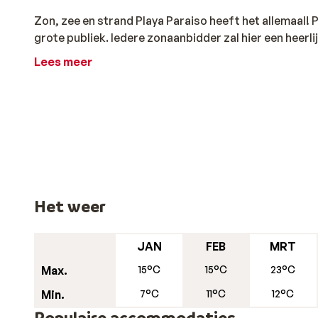
Zon, zee en strand Playa Paraiso heeft het allemaal! P
grote publiek. Iedere zonaanbidder zal hier een heerli
Lees meer
Het weer
JAN
FEB
MRT
Max.
15°C
15°C
23°C
Min.
7°C
11°C
12°C
Populaire accommodaties