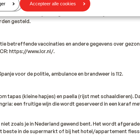
dient er minimaal 1 persoon 18 jaar of ouder te zijn.
eren
ger
Accepteer alle cookies
iste documenten is jouw eigen verantwoordelijkheid. Sunweb 
rden gesteld.
tie betreffende vaccinaties en andere gegevens over gezon
 LCR: https://www.lcr.nl/.
anje voor de politie, ambulance en brandweer is 112.
m tapas (kleine hapjes) en paella (rijst met schaaldieren). 
ria: een fruitige wijn die wordt geserveerd in een karaf me
s niet zoals je in Nederland gewend bent. Het wordt afgerad
et beste in de supermarkt of bij het hotel/appartement fles