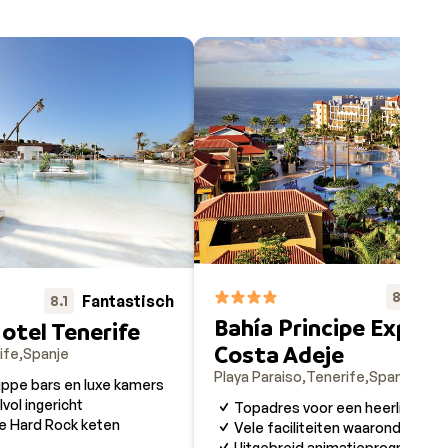
Fa
8.3
Fantastisch
8.1
Bahía Principe Explor
otel Tenerife
Costa Adeje
ife
Spanje
Playa Paraiso
Tenerife
Spanje
ippe bars en luxe kamers
lvol ingericht
Topadres voor een heerlijke vak
 Hard Rock keten
Vele faciliteiten waaronder 3
Uitgebreid animatieprogramma