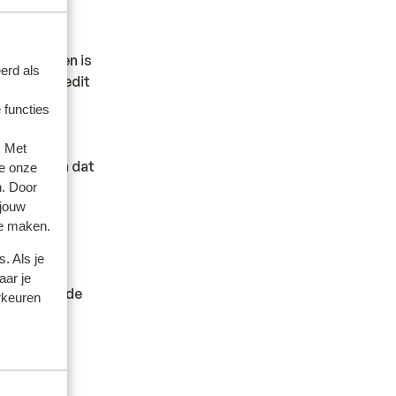
che Eilanden is
erd als
len met credit
 functies
. Met
an vorm. In dat
e onze
n. Door
 jouw
te maken.
.
. Als je
er andere
aar je
en wilt en de
rkeuren