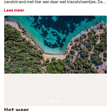
zandstrand met hier een daar wat kiezelsteentjes. De
ligbedden zijn gratis en het strand is goed
Lees meer
onderhouden. Hier kun je in alle rust genieten onder de
Turkse zon met een heerlijk zeebriesje. Bij helder weer
kun je zelfs het Griekse eiland Kos zien!
Om de drukte op te zoeken, zijn de badplaatsen
Bodrum (ca. 20 minuten) en Bitez (ca. 10 minuten)
gemakkelijk bereikbaar met de dolmus.
Het weer