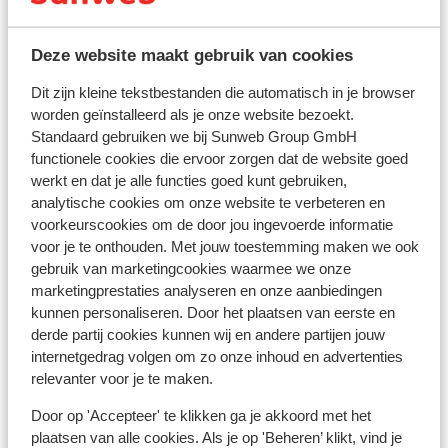
kunnen brengen. In Turkije wordt er naast de reguliere
kosten van jouw bank ook een percentage (ca. 5%)
Deze website maakt gebruik van cookies
berekend door de Turkse bank, als je bij een
bankautomaat geld pint met een creditcard.
Dit zijn kleine tekstbestanden die automatisch in je browser
worden geïnstalleerd als je onze website bezoekt.
Standaard gebruiken we bij Sunweb Group GmbH
Voltage:
functionele cookies die ervoor zorgen dat de website goed
Het voltage is net als in Nederland 220 volt. Je hebt
werkt en dat je alle functies goed kunt gebruiken,
geen verloopstekker nodig.
analytische cookies om onze website te verbeteren en
voorkeurscookies om de door jou ingevoerde informatie
Reisdocumenten:
voor je te onthouden. Met jouw toestemming maken we ook
Voor Turkije dien je in het bezit te zijn van een paspoort
gebruik van marketingcookies waarmee we onze
of identiteitsbewijs. Je paspoort of ID kaart moet nog
marketingprestaties analyseren en onze aanbiedingen
minstens 150 dagen geldig zijn als je in Turkije aankomt.
kunnen personaliseren. Door het plaatsen van eerste en
derde partij cookies kunnen wij en andere partijen jouw
Heb je niet de Nederlandse nationaliteit, dan is het
internetgedrag volgen om zo onze inhoud en advertenties
belangrijk om na te vragen of er andere regels van
relevanter voor je te maken.
toepassing zijn. Dit vraag je na bij de ambassade van
Door op 'Accepteer' te klikken ga je akkoord met het
het land waar je heen wilt en de landen waar je doorheen
plaatsen van alle cookies. Als je op 'Beheren’ klikt, vind je
reist.