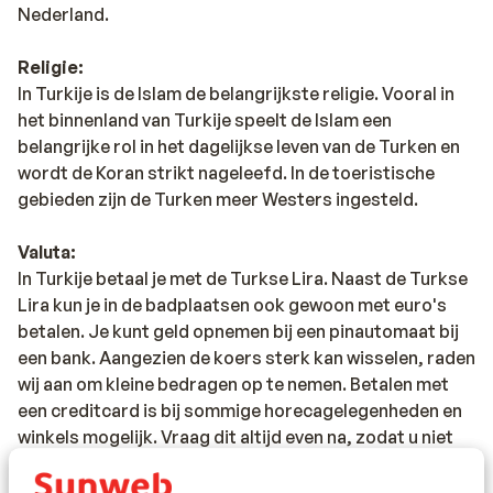
Nederland.
Religie:
In Turkije is de Islam de belangrijkste religie. Vooral in
het binnenland van Turkije speelt de Islam een
belangrijke rol in het dagelijkse leven van de Turken en
wordt de Koran strikt nageleefd. In de toeristische
gebieden zijn de Turken meer Westers ingesteld.
Valuta:
In Turkije betaal je met de Turkse Lira. Naast de Turkse
Lira kun je in de badplaatsen ook gewoon met euro's
betalen. Je kunt geld opnemen bij een pinautomaat bij
een bank. Aangezien de koers sterk kan wisselen, raden
wij aan om kleine bedragen op te nemen. Betalen met
een creditcard is bij sommige horecagelegenheden en
winkels mogelijk. Vraag dit altijd even na, zodat u niet
voor verrassingen komt te staan. Let er op dat
creditcard transacties hoge kosten met zich mee