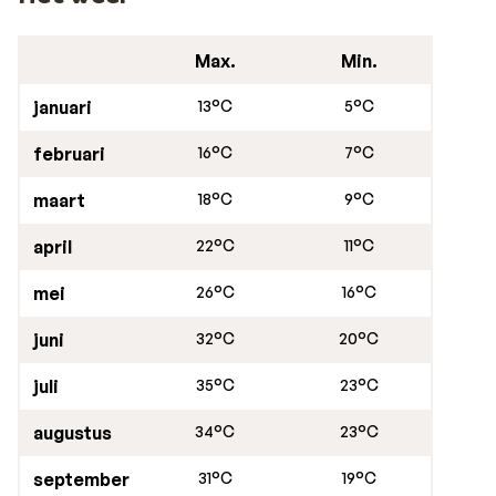
Max.
Min.
januari
13°C
5°C
februari
16°C
7°C
maart
18°C
9°C
april
22°C
11°C
mei
26°C
16°C
juni
32°C
20°C
juli
35°C
23°C
augustus
34°C
23°C
september
31°C
19°C